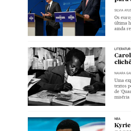
SILVIA AYU
Os europ
última h
ainda r
LITERATUR
Carol
clich
NAIARA G
Uma expo
textos 
de ‘Quar
miséria
NBA
Kyrie