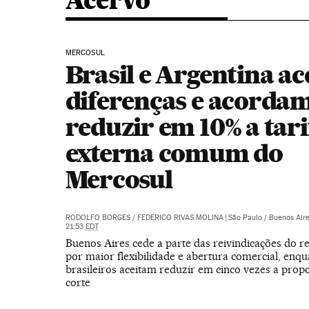
Acervo
MERCOSUL
Brasil e Argentina a
diferenças e acorda
reduzir em 10% a tari
externa comum do
Mercosul
RODOLFO BORGES
/
FEDERICO RIVAS MOLINA
|
São Paulo / Buenos Air
21:53
EDT
Buenos Aires cede a parte das reivindicações do re
por maior flexibilidade e abertura comercial, enqu
brasileiros aceitam reduzir em cinco vezes a propos
corte