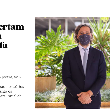
certam
m
fa
es
|
OCT 08, 2021 -
sto dos sócios
anto os
ta inicial de