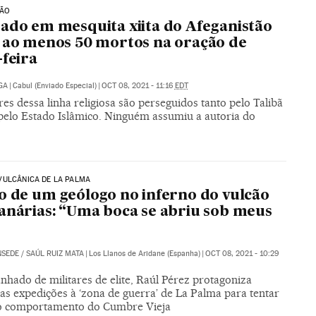
TÃO
ado em mesquita xiita do Afeganistão
 ao menos 50 mortos na oração de
-feira
GA
|
Cabul (Enviado Especial)
|
OCT 08, 2021 - 11:16
EDT
es dessa linha religiosa são perseguidos tanto pelo Talibã
pelo Estado Islâmico. Ninguém assumiu a autoria do
VULCÂNICA DE LA PALMA
o de um geólogo no inferno do vulcão
anárias: “Uma boca se abriu sob meus
NSEDE
/
SAÚL RUIZ MATA
|
Los Llanos de Aridane (Espanha)
|
OCT 08, 2021 - 10:29
hado de militares de elite, Raúl Pérez protagoniza
as expedições à ‘zona de guerra’ de La Palma para tentar
o comportamento do Cumbre Vieja