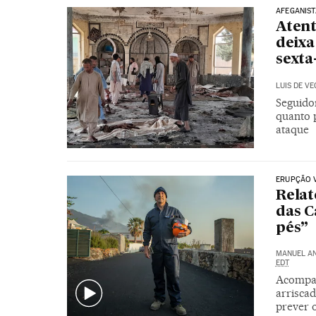
AFEGANIS
Atent
deixa
sexta
LUIS DE VE
Seguidor
quanto 
ataque
ERUPÇÃO 
Relat
das C
pés”
MANUEL A
EDT
Acompan
arriscad
prever 