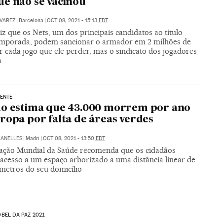
e não se vacinou
VAREZ
|
Barcelona
|
OCT 08, 2021 - 15:13
EDT
iz que os Nets, um dos principais candidatos ao título
emporada, podem sancionar o armador em 2 milhões de
r cada jogo que ele perder, mas o sindicato dos jogadores
a
ENTE
o estima que 43.000 morrem por ano
ropa por falta de áreas verdes
LANELLES
|
Madri
|
OCT 08, 2021 - 13:50
EDT
ação Mundial da Saúde recomenda que os cidadãos
acesso a um espaço arborizado a uma distância linear de
 metros do seu domicílio
BEL DA PAZ 2021