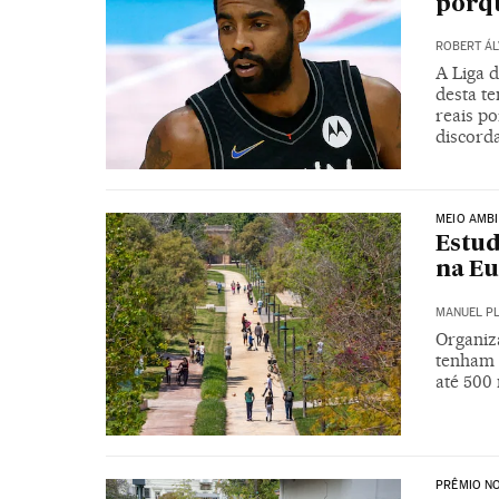
porqu
ROBERT ÁL
A Liga d
desta t
reais po
discord
MEIO AMBI
Estud
na Eu
MANUEL P
Organiz
tenham 
até 500
PRÊMIO NO