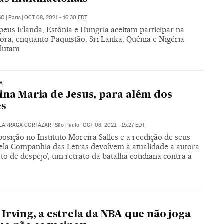
SO
|
Paris
|
OCT 08, 2021 - 16:30
EDT
eus Irlanda, Estônia e Hungria aceitam participar na
ora, enquanto Paquistão, Sri Lanka, Quênia e Nigéria
elutam
A
ina Maria de Jesus, para além dos
ês
ALARRAGA GORTÁZAR
|
São Paulo
|
OCT 08, 2021 - 15:27
EDT
sição no Instituto Moreira Salles e a reedição de seus
pela Companhia das Letras devolvem à atualidade a autora
to de despejo’, um retrato da batalha cotidiana contra a
 Irving, a estrela da NBA que não joga