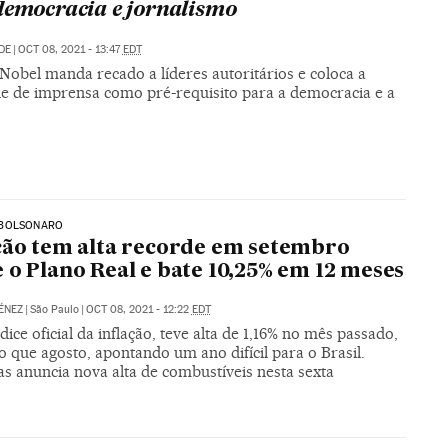
democracia e jornalismo
DE
|
OCT 08, 2021 - 13:47
EDT
Nobel manda recado a líderes autoritários e coloca a
de de imprensa como pré-requisito para a democracia e a
BOLSONARO
ção tem alta recorde em setembro
 o Plano Real e bate 10,25% em 12 meses
ÉNEZ
|
São Paulo
|
OCT 08, 2021 - 12:22
EDT
dice oficial da inflação, teve alta de 1,16% no mês passado,
 que agosto, apontando um ano difícil para o Brasil.
s anuncia nova alta de combustíveis nesta sexta