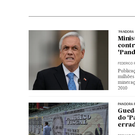
'PANDORA 
Minis
contr
‘Pand
FEDERICO 
Publica
milhões
mineraç
2010
PANDORA 
Guede
do ‘P
erra