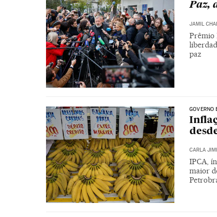
Paz, 
JAMIL CHA
Prêmio 
liberda
paz
GOVERNO 
Infla
desde
CARLA JIM
IPCA, ín
maior do
Petrobra