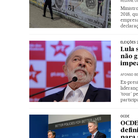
REGIANE O
Ministr
2018, qu
empresa
declara
ELEIÇÕES 
Lula 
não g
impe
AFONSO BE
Ex-pres
lideran
‘tour’ p
particip
OCDE
OCDE 
defin
para 