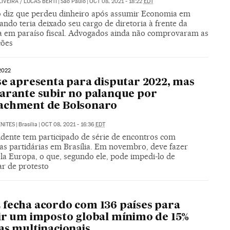
LIVEIRA
/
LUCAS BERTI
|
São Paulo
|
OCT 08, 2021 - 18:22
EDT
o diz que perdeu dinheiro após assumir Economia em
ando teria deixado seu cargo de diretoria à frente da
 em paraíso fiscal. Advogados ainda não comprovaram as
ções
2022
se apresenta para disputar 2022, mas
arante subir no palanque por
achment de Bolsonaro
NITES
|
Brasília
|
OCT 08, 2021 - 16:36
EDT
idente tem participado de série de encontros com
ças partidárias em Brasília. Em novembro, deve fazer
ela Europa, o que, segundo ele, pode impedi-lo de
ar de protesto
fecha acordo com 136 países para
ir um imposto global mínimo de 15%
as multinacionais