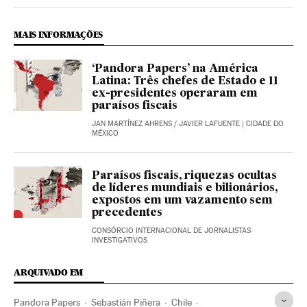
Pandora Papers El País Brasil en Instagram
Pandora Papers El País Brasil en Twitter
Pandora Papers El País Brasil en Facebook
MAIS INFORMAÇÕES
‘Pandora Papers’ na América
Latina: Três chefes de Estado e 11
ex-presidentes operaram em
paraísos fiscais
JAN MARTÍNEZ AHRENS
/
JAVIER LAFUENTE
| CIDADE DO
MÉXICO
Paraísos fiscais, riquezas ocultas
de líderes mundiais e bilionários,
expostos em um vazamento sem
precedentes
CONSÓRCIO INTERNACIONAL DE JORNALISTAS
INVESTIGATIVOS
ARQUIVADO EM
Pandora Papers
Sebastián Piñera
Chile