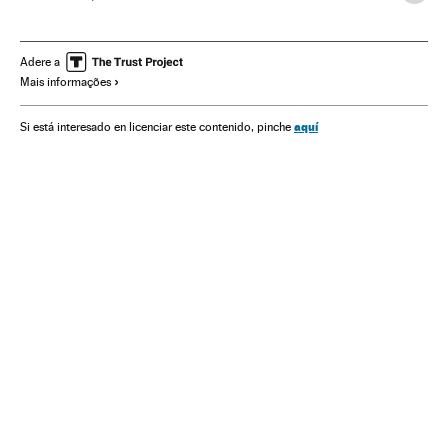
Paraísos fiscais
Islas Vírgenes Británicas
Mineração
América
América Latina
Fraudes
Delitos fiscais
Adere a
Mais informações
Procuradoria
aquí
Si está interesado en licenciar este contenido, pinche