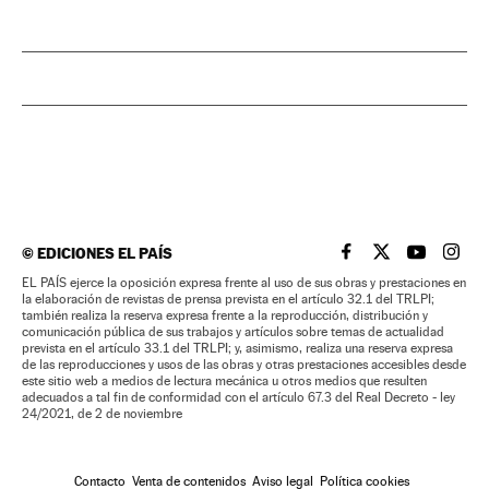
©
EDICIONES EL PAÍS
EL PAÍS BRASIL EN
EL PAÍS BRASI
EL PAÍS B
EL PA
EL PAÍS ejerce la oposición expresa frente al uso de sus obras y prestaciones en
la elaboración de revistas de prensa prevista en el artículo 32.1 del TRLPI;
también realiza la reserva expresa frente a la reproducción, distribución y
comunicación pública de sus trabajos y artículos sobre temas de actualidad
prevista en el artículo 33.1 del TRLPI; y, asimismo, realiza una reserva expresa
de las reproducciones y usos de las obras y otras prestaciones accesibles desde
este sitio web a medios de lectura mecánica u otros medios que resulten
adecuados a tal fin de conformidad con el artículo 67.3 del Real Decreto - ley
24/2021, de 2 de noviembre
Contacto
Venta de contenidos
Aviso legal
Política cookies