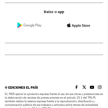
Baixe o app
©
EDICIONES EL PAÍS
EL PAÍS BRASIL EN
EL PAÍS BRASI
EL PAÍS B
EL PA
EL PAÍS ejerce la oposición expresa frente al uso de sus obras y prestaciones en
la elaboración de revistas de prensa prevista en el artículo 32.1 del TRLPI;
también realiza la reserva expresa frente a la reproducción, distribución y
comunicación pública de sus trabajos y artículos sobre temas de actualidad