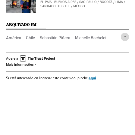
EL PAÍS
| BUENOS AIRES / SÃO PAULO / BOGOTÁ / LIMA /
SANTIAGO DE CHILE / MÉXICO
ARQUIVADO EM
América
Chile
Sebastián Piñera
Michelle Bachelet
Eleições
Constituição
Política
Augusto Pinochet
Democracia
Adere a
Mais informações
aquí
Si está interesado en licenciar este contenido, pinche