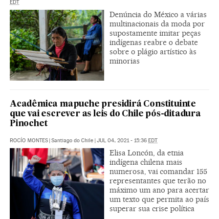
EDT
Denúncia do México a várias
multinacionais da moda por
supostamente imitar peças
indígenas reabre o debate
sobre o plágio artístico às
minorias
Acadêmica mapuche presidirá Constituinte
que vai escrever as leis do Chile pós-ditadura
Pinochet
ROCÍO MONTES
|
Santiago do Chile
|
JUL 04, 2021 - 15:36
EDT
Elisa Loncón, da etnia
indígena chilena mais
numerosa, vai comandar 155
representantes que terão no
máximo um ano para acertar
um texto que permita ao país
superar sua crise política