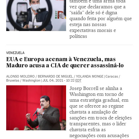
também é uma arma toda
vez que declaramos que a
“saída” dele só é digna
quando feita por alguém que
esteja nas nossas
expectativas morais e
políticas
VENEZUELA
EUA e Europa acenam à Venezuela, mas
Maduro acusa a CIA de querer assassiná-lo
ALONSO MOLEIRO
/
BERNARDO DE MIGUEL
/
YOLANDA MONGE
|
Caracas /
Bruxelas / Washington
|
JUL 04, 2021 - 10:22
EDT
Josep Borrell se alinha a
Washington em torno de
uma estratégia gradual, em
que se oferece ao regime
chavista a anulação de
sanções em troca de eleições
transparentes, mas o líder
chavista esfria as
negociações com acusações