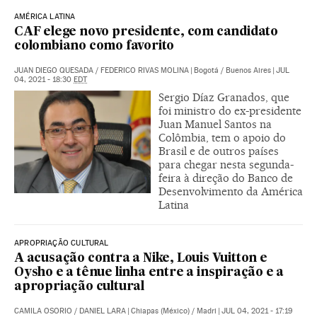
AMÉRICA LATINA
CAF elege novo presidente, com candidato
colombiano como favorito
JUAN DIEGO QUESADA
/
FEDERICO RIVAS MOLINA
|
Bogotá / Buenos Aires
|
JUL
04, 2021 - 18:30
EDT
Sergio Díaz Granados, que
foi ministro do ex-presidente
Juan Manuel Santos na
Colômbia, tem o apoio do
Brasil e de outros países
para chegar nesta segunda-
feira à direção do Banco de
Desenvolvimento da América
Latina
APROPRIAÇÃO CULTURAL
A acusação contra a Nike, Louis Vuitton e
Oysho e a tênue linha entre a inspiração e a
apropriação cultural
CAMILA OSORIO
/
DANIEL LARA
|
Chiapas (México) / Madri
|
JUL 04, 2021 - 17:19