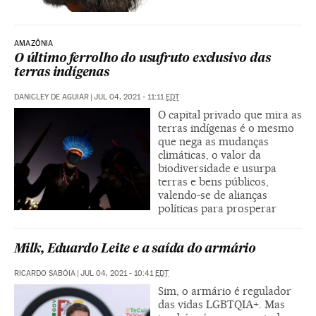
AMAZÔNIA
O último ferrolho do usufruto exclusivo das
terras indígenas
DANICLEY DE AGUIAR
|
JUL 04, 2021 - 11:11
EDT
O capital privado que mira as
terras indígenas é o mesmo
que nega as mudanças
climáticas, o valor da
biodiversidade e usurpa
terras e bens públicos,
valendo-se de alianças
políticas para prosperar
Milk, Eduardo Leite e a saída do armário
RICARDO SABÓIA
|
JUL 04, 2021 - 10:41
EDT
Sim, o armário é regulador
das vidas LGBTQIA+. Mas