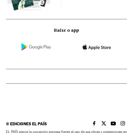
Baixe o app
©
EDICIONES EL PAÍS
EL PAÍS BRASIL EN
EL PAÍS BRASI
EL PAÍS B
EL PA
EL PAÍS ejerce la oposición expresa frente al uso de sus obras y prestaciones en