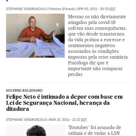
STEPHANIE VENDRUSCOLO
|
Palotina (Paraná)
|
APR 05, 2021 - 20:53
EDT
Mesmo os não diretamente
atingidos pela covid-19
sofrem suas consequências,
que vão desde transtornos
da vida prática a estresse e
sentimentos negativos
associados às condições
impostas pela crise sanitária.
Psicóloga diz que é
importante não comparar
perdas
GOVERNO BOLSONARO
Felipe Neto é intimado a depor com base em
Lei de Segurança Nacional, herança da
ditadura
STEPHANIE VENDRUSCOLO
|
MAR 15, 2021 - 21:22
EDT
‘Youtuber’ foi acusado de
calúnia e de violar a LSN