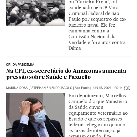
ou “Carteira Preta”, foi
condenado pela 9ª Vara
Criminal Federal de São
Paulo por sequestro de ex-
fuzileiro naval. Ele fez
campanha contra a
Comissão Nacional da
Verdade e foi a atos contra
Dilma
CPI DA PANDEMIA
Na CPI, ex-secretário do Amazonas aumenta
pressão sobre Saúde e Pazuello
MARINA ROSSI
/
STEPHANIE VENDRUSCOLO
|
São Paulo
|
JUN 15, 2021 - 20:14
EDT
Em depoimento, Marcellus
Campêlo diz que Ministério
da Saúde enviou
equipamento veterinário ao
Estado e que os repasses
federais chegaram quando
as taxas de internação já
estavam caindo. Ex-