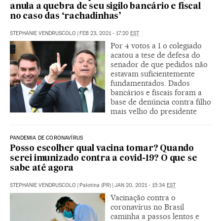
anula a quebra de seu sigilo bancário e fiscal
no caso das ‘rachadinhas’
STEPHANIE VENDRUSCOLO
|
FEB 23, 2021 - 17:20
EST
Por 4 votos a 1 o colegiado
acatou a tese de defesa do
senador de que pedidos não
estavam suficientemente
fundamentados. Dados
bancários e fiscais foram a
base de denúncia contra filho
mais velho do presidente
PANDEMIA DE CORONAVÍRUS
Posso escolher qual vacina tomar? Quando
serei imunizado contra a covid-19? O que se
sabe até agora
STEPHANIE VENDRUSCOLO
|
Palotina (PR)
|
JAN 20, 2021 - 15:34
EST
Vacinação contra o
coronavírus no Brasil
caminha a passos lentos e