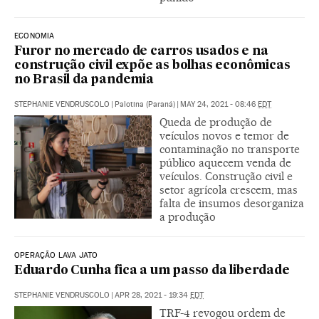
ECONOMIA
Furor no mercado de carros usados e na
construção civil expõe as bolhas econômicas
no Brasil da pandemia
STEPHANIE VENDRUSCOLO
|
Palotina (Paraná)
|
MAY 24, 2021 - 08:46
EDT
Queda de produção de
veículos novos e temor de
contaminação no transporte
público aquecem venda de
veículos. Construção civil e
setor agrícola crescem, mas
falta de insumos desorganiza
a produção
OPERAÇÃO LAVA JATO
Eduardo Cunha fica a um passo da liberdade
STEPHANIE VENDRUSCOLO
|
APR 28, 2021 - 19:34
EDT
TRF-4 revogou ordem de