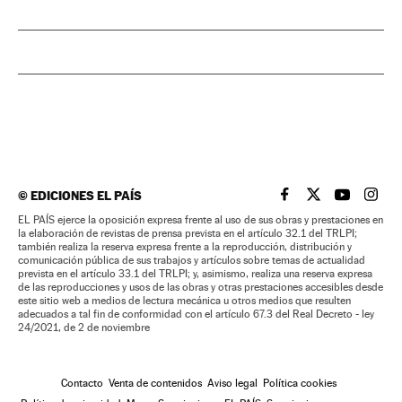
©
EDICIONES EL PAÍS
EL PAÍS BRASIL EN
EL PAÍS BRASI
EL PAÍS B
EL PA
EL PAÍS ejerce la oposición expresa frente al uso de sus obras y prestaciones en
la elaboración de revistas de prensa prevista en el artículo 32.1 del TRLPI;
también realiza la reserva expresa frente a la reproducción, distribución y
comunicación pública de sus trabajos y artículos sobre temas de actualidad
prevista en el artículo 33.1 del TRLPI; y, asimismo, realiza una reserva expresa
de las reproducciones y usos de las obras y otras prestaciones accesibles desde
este sitio web a medios de lectura mecánica u otros medios que resulten
adecuados a tal fin de conformidad con el artículo 67.3 del Real Decreto - ley
24/2021, de 2 de noviembre
Contacto
Venta de contenidos
Aviso legal
Política cookies