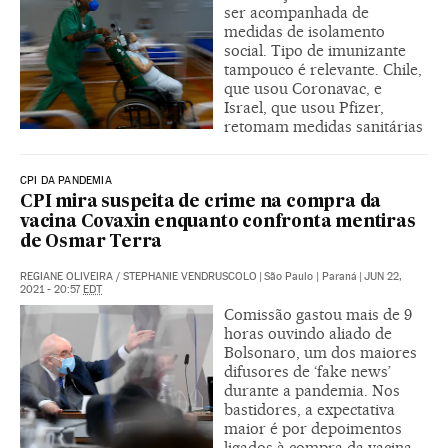
ser acompanhada de
medidas de isolamento
social. Tipo de imunizante
tampouco é relevante. Chile,
que usou Coronavac, e
Israel, que usou Pfizer,
retomam medidas sanitárias
CPI DA PANDEMIA
CPI mira suspeita de crime na compra da
vacina Covaxin enquanto confronta mentiras
de Osmar Terra
REGIANE OLIVEIRA
/
STEPHANIE VENDRUSCOLO
|
São Paulo | Paraná
|
JUN 22,
2021 - 20:57
EDT
Comissão gastou mais de 9
horas ouvindo aliado de
Bolsonaro, um dos maiores
difusores de ‘fake news’
durante a pandemia. Nos
bastidores, a expectativa
maior é por depoimentos
ligados à compra da vacina