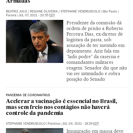
Armadas
BEATRIZ JUCÁ
/
REGIANE OLIVEIRA
/
STEPHANIE VENDRUSCOLO
|
São Paulo |
Paraná
|
JUL 07, 2021 - 20:55
EDT
Presidente da comissão dá
ordem de prisão a Roberto
Ferreira Dias, ex-diretor de
logística da pasta, sob
acusação de ter mentido em
depoimento. Aziz fala em
“lado podre” da caserna e
comandantes militares
reagem. Senador diz que não
vai ser intimidado e cobra
posição do Senado
PANDEMIA DE CORONAVÍRUS
Acelerar a vacinação é essencial no Brasil,
mas sem freio nos contágios não haverá
controle da pandemia
STEPHANIE VENDRUSCOLO
|
Palotina
|
JUL 04, 2021 - 19:29
EDT
Imunização em massa deve