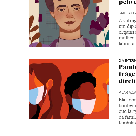
pelo 
CAMILA OS
A sufra
um dipl
organiz
mulher 
latino-
DIA INTER
Pand
fráge
direi
PILAR ÁLV
Elas do
também 
que larg
da famíl
feminin