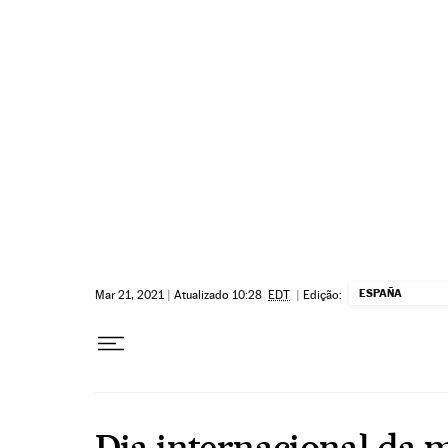
Pular para o conteúdo
ESPAÑA
Mar 21, 2021
|
Atualizado 10:28
EDT
|
Edição:
Dia internacional da 