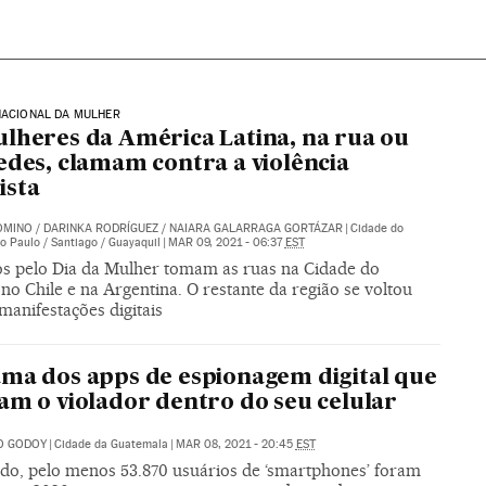
NACIONAL DA MULHER
lheres da América Latina, na rua ou
edes, clamam contra a violência
ista
OMINO
/
DARINKA RODRÍGUEZ
/
NAIARA GALARRAGA GORTÁZAR
|
Cidade do
o Paulo / Santiago / Guayaquil
|
MAR 09, 2021 - 06:37
EST
os pelo Dia da Mulher tomam as ruas na Cidade do
no Chile e na Argentina. O restante da região se voltou
manifestações digitais
ma dos apps de espionagem digital que
am o violador dentro do seu celular
O GODOY
|
Cidade da Guatemala
|
MAR 08, 2021 - 20:45
EST
o, pelo menos 53.870 usuários de ‘smartphones’ foram