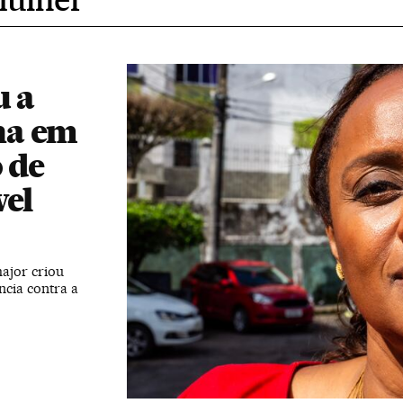
u a
ha em
 de
vel
ajor criou
ncia contra a