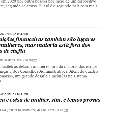
s em 2020 por outra pessoa por meio de um dispositivo
nte, segundo relatório. Brasil é o segundo país com mais
NACIONAL DA MULHER
tuições financeiras também são lugares
mulheres, mas maioria está fora dos
s de chefia
RIM
|
MAR 08, 2021 - 18:39
EST
brasileiros deixam mulheres fora da maioria dos cargos
ranças e dos Conselhos Administrativos. Além do quadro
onários, um grande desafio é incluí-las no sistema
o
NACIONAL DA MULHER
ica é coisa de mulher, sim, e temos provas
MARAL
/
TALITA NASCIMENTO
|
MAR 08, 2021 - 17:48
EST