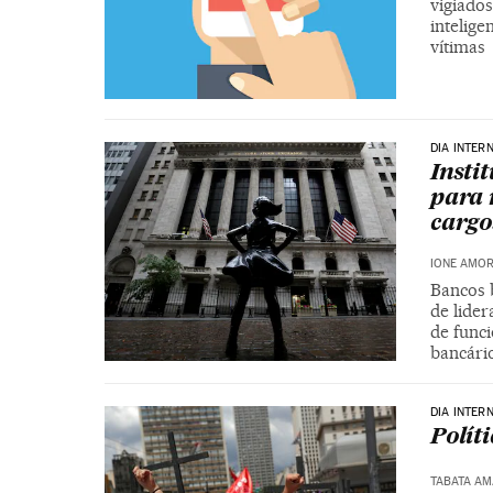
vigiado
intelige
vítimas
DIA INTER
Insti
para 
cargo
IONE AMO
Bancos 
de lide
de funci
bancári
DIA INTER
Polít
TABATA A