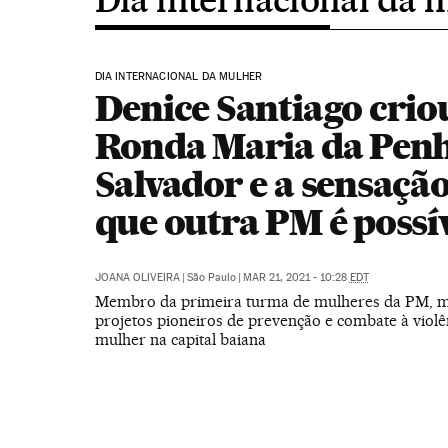
DIA INTERNACIONAL DA MULHER
Denice Santiago crio
Ronda Maria da Pen
Salvador e a sensação
que outra PM é possí
JOANA OLIVEIRA
|
São Paulo
|
MAR 21, 2021 - 10:28
EDT
Membro da primeira turma de mulheres da PM, m
projetos pioneiros de prevenção e combate à violê
mulher na capital baiana