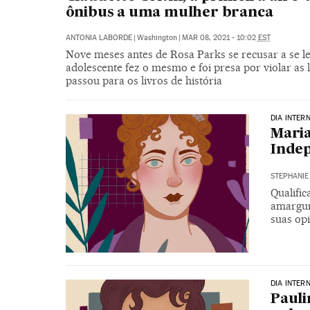
ônibus a uma mulher branca
ANTONIA LABORDE
|
Washington
|
MAR 08, 2021 - 10:02
EST
Nove meses antes de Rosa Parks se recusar a se 
adolescente fez o mesmo e foi presa por violar as l
passou para os livros de história
DIA INTER
Maria
Indep
STEPHANI
Qualific
amargur
suas opi
DIA INTER
Pauli