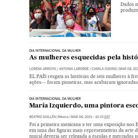
Dados m
produze
DIA INTERNACIONAL DA MULHER
As mulheres esquecidas pela hist
LORENA ARROYO
/
ANTONIA LABORDE
/
CAMILA OSORIO
|
MAR 08, 202
EL PAÍS resgata as histórias de seis mulheres à f
ações― foram pioneiras, mas acabaram ignoradas 
DIA INTERNACIONAL DA MULHER
María Izquierdo, uma pintora esc
BEATRIZ GUILLÉN
|
México
|
MAR 08, 2021 - 10:23
EST
Foi a primeira mexicana a ter uma exposição nos E
em uma das figuras mais representativas da arte 
mural deveria ser relegada a escolas e mercados 