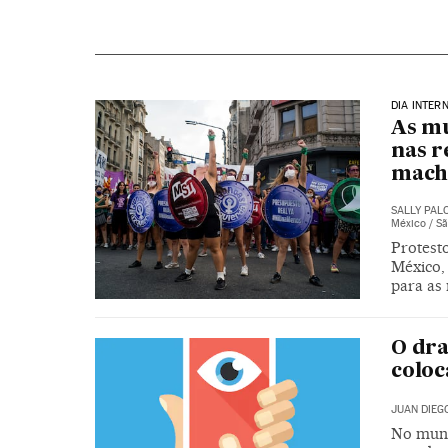
DIA INTER
As mu
nas r
mach
SALLY PAL
México / Sã
Protest
México, 
para as 
O dra
coloc
JUAN DIEG
No mund