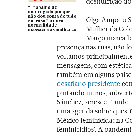
desnutrição do
“Trabalho de
madrugada porque
não dou conta de tudo
Olga Amparo S
em casa”, a nova
normalidade
Mulher da Colô
massacra as mulheres
Março marcado
presença nas ruas, não f
voltamos principalmente
mensagens, com estéticas
também em alguns paíse
desafiar o presidente
com
pintando muros, subverte
Sánchez, acrescentando 
uma agenda sobre questõe
México feminicida’; na C
feminicídios’. A pandem