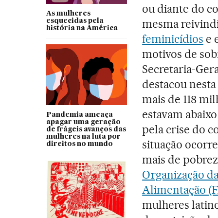
ou diante do c
As mulheres
mesma reivind
esquecidas pela
história na América
feminicídios
e 
motivos de sobr
Secretaria-Ger
destacou nesta 
mais de 118 mi
estavam abaixo
Pandemia ameaça
apagar uma geração
pela crise do 
de frágeis avanços das
mulheres na luta por
situação ocorr
direitos no mundo
mais de pobrez
Organização da
Alimentação (
mulheres latin