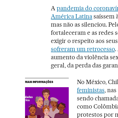
A
pandemia do coronaví
América Latina
saíssem à
mas não as silenciou. Pel
fortaleceram e as redes 
exigir o respeito aos seus
sofreram um retrocesso
.
aumento da violência sex
geral, da perda das gara
No México, Chi
MAIS INFORMAÇÕES
feministas
, na
sendo chamadas
como Colômbia 
protestos por m