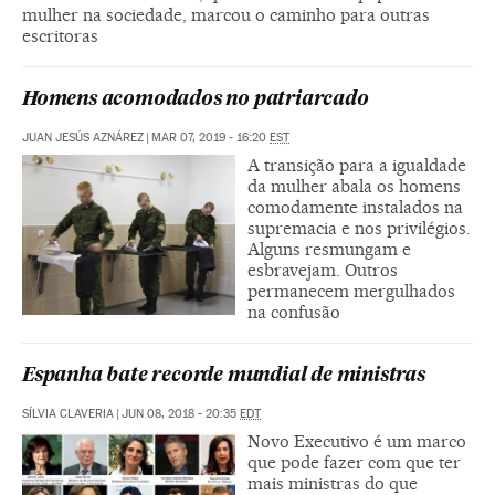
mulher na sociedade, marcou o caminho para outras
escritoras
Homens acomodados no patriarcado
JUAN JESÚS AZNÁREZ
|
MAR 07, 2019 - 16:20
EST
A transição para a igualdade
da mulher abala os homens
comodamente instalados na
supremacia e nos privilégios.
Alguns resmungam e
esbravejam. Outros
permanecem mergulhados
na confusão
Espanha bate recorde mundial de ministras
SÍLVIA CLAVERIA
|
JUN 08, 2018 - 20:35
EDT
Novo Executivo é um marco
que pode fazer com que ter
mais ministras do que