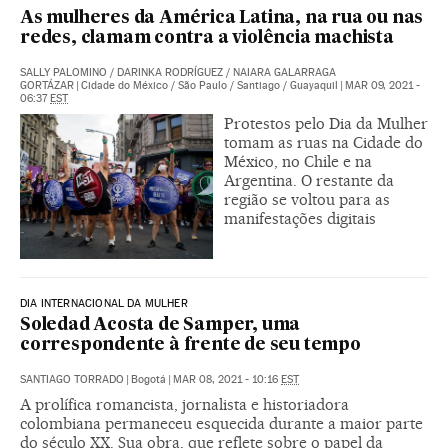
As mulheres da América Latina, na rua ou nas
redes, clamam contra a violência machista
SALLY PALOMINO
/
DARINKA RODRÍGUEZ
/
NAIARA GALARRAGA
GORTÁZAR
|
Cidade do México / São Paulo / Santiago / Guayaquil
|
MAR 09, 2021 -
06:37
EST
Protestos pelo Dia da Mulher
tomam as ruas na Cidade do
México, no Chile e na
Argentina. O restante da
região se voltou para as
manifestações digitais
DIA INTERNACIONAL DA MULHER
Soledad Acosta de Samper, uma
correspondente à frente de seu tempo
SANTIAGO TORRADO
|
Bogotá
|
MAR 08, 2021 - 10:16
EST
A prolífica romancista, jornalista e historiadora
colombiana permaneceu esquecida durante a maior parte
do século XX. Sua obra, que reflete sobre o papel da