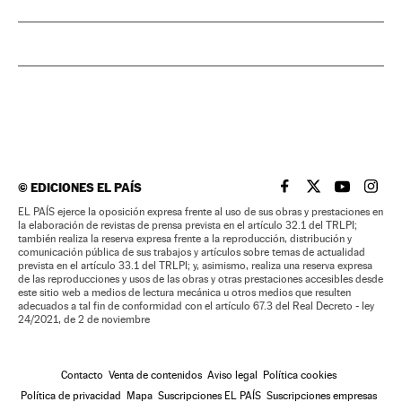
©
EDICIONES EL PAÍS
EL PAÍS BRASIL EN
EL PAÍS BRASI
EL PAÍS B
EL PA
EL PAÍS ejerce la oposición expresa frente al uso de sus obras y prestaciones en
la elaboración de revistas de prensa prevista en el artículo 32.1 del TRLPI;
también realiza la reserva expresa frente a la reproducción, distribución y
comunicación pública de sus trabajos y artículos sobre temas de actualidad
prevista en el artículo 33.1 del TRLPI; y, asimismo, realiza una reserva expresa
de las reproducciones y usos de las obras y otras prestaciones accesibles desde
este sitio web a medios de lectura mecánica u otros medios que resulten
adecuados a tal fin de conformidad con el artículo 67.3 del Real Decreto - ley
24/2021, de 2 de noviembre
Contacto
Venta de contenidos
Aviso legal
Política cookies
Política de privacidad
Mapa
Suscripciones EL PAÍS
Suscripciones empresas