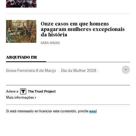
Onze casos em que homens
apagaram mulheres excepcionais
da história
SARA NAVAS
ARQUIVADO EM
Greve Feminista 8 de Março
Dia da Mulher 2018
Comissão 8 de Março
Greve Feminista 8 de Março
Dia internacional da mulher
Emprego feminino
Adere a
Mais informações
Dias mundiais
Feminismo
Greves
Associações
México
Machismo
Direitos mulher
aquí
Si está interesado en licenciar este contenido, pinche
Movimentos sociais
Emprego
Conflitos trabalhistas
Brasil
Sexismo
Mulheres
Relações trabalhistas