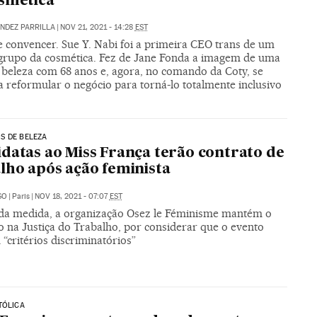
smética
NDEZ PARRILLA
|
NOV 21, 2021 - 14:28
EST
e convencer. Sue Y. Nabi foi a primeira CEO trans de um
grupo da cosmética. Fez de Jane Fonda a imagem de uma
e beleza com 68 anos e, agora, no comando da Coty, se
 reformular o negócio para torná-lo totalmente inclusivo
S DE BELEZA
datas ao Miss França terão contrato de
lho após ação feminista
SO
|
Paris
|
NOV 18, 2021 - 07:07
EST
da medida, a organização Osez le Féminisme mantém o
o na Justiça do Trabalho, por considerar que o evento
critérios discriminatórios”
TÓLICA