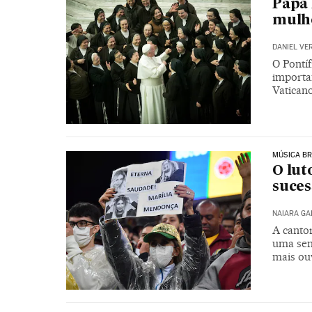
Papa
mulh
DANIEL VE
O Pontí
importa
Vatican
MÚSICA BR
O lut
suces
NAIARA G
A canto
uma sem
mais ou