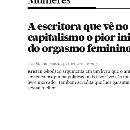
A escritora que vê no
capitalismo o pior i
do orgasmo feminin
BEGOÑA GÓMEZ URZAIZ
|
DEC 03, 2021 - 11:28
EST
Kristen Ghodsee argumenta em um livro que o ant
soviético propunha políticas mais favoráveis às mu
livre mercado. Também acredita que lhes garantiu
sexual melhor