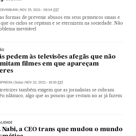
 DIVINSKAYA
|
NOV 25, 2021 - 06:04
EST
as formas de prevenir abusos em seus primeiros sinais e
que os ciclos se repitam e se eternizem na sociedade. Não
oblema inevitável
TÃO
ãs pedem às televisões afegãs que não
smitam filmes em que apareçam
eres
SPINOSA
|
Dubai
|
NOV 22, 2021 - 19:30
EST
iretrizes também exigem que as jornalistas se cubram
éu islâmico, algo que as poucas que restam no ar já fazem
ALIDADE
. Nabi, a CEO trans que mudou o mundo