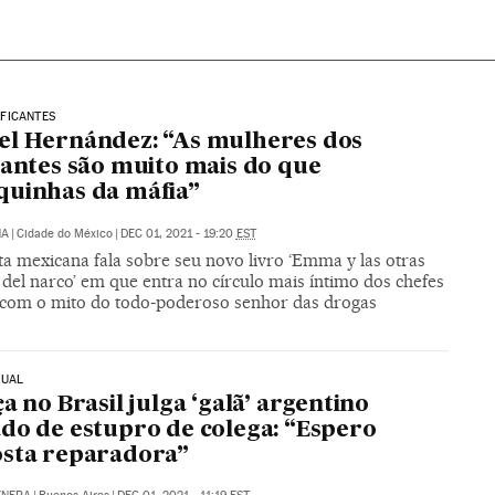
FICANTES
l Hernández: “As mulheres dos
cantes são muito mais do que
uinhas da máfia”
NA
|
Cidade do México
|
DEC 01, 2021 - 19:20
EST
ta mexicana fala sobre seu novo livro ‘Emma y las otras
del narco’ em que entra no círculo mais íntimo dos chefes
 com o mito do todo-poderoso senhor das drogas
XUAL
ça no Brasil julga ‘galã’ argentino
do de estupro de colega: “Espero
sta reparadora”