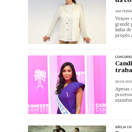
da co
ANA FERNÁ
Vencer 
grande 
linha d
propôs a
CONCURSO
Candi
traba
SILVIA AYU
Apesar 
process
mantém “
IGREJA CA