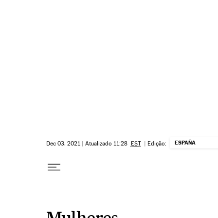
Pular para o conteúdo
ESPAÑA
Dec 03, 2021
|
Atualizado 11:28
EST
|
Edição:
Mulheres