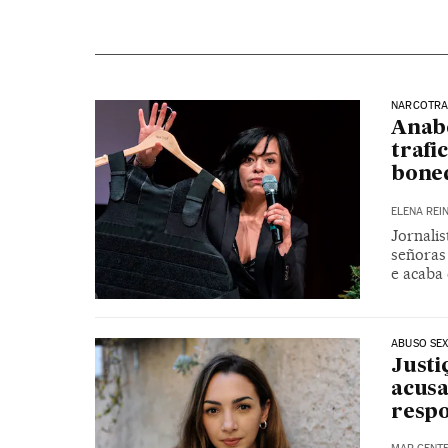
NARCOTRA
Anabe
trafi
boneq
ELENA REI
Jornalis
señoras 
e acaba
ABUSO SE
Justi
acusa
respo