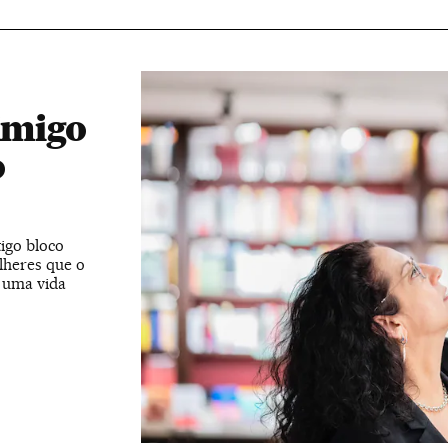
nimigo
o
igo bloco
lheres que o
 uma vida