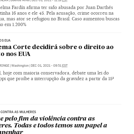
ENERA
|
Buenos Aires
|
DEC 01, 2021 - 11:19
EST
helma Fardín afirma ter sido abusada por Juan Darthés
inha 16 anos e ele 45. Pela acusação, crime ocorreu na
ua, mas ator se refugiou no Brasil. Caso aumentou buscas
io em 1.200%
OS EUA
ma Corte decidirá sobre o direito ao
o nos EUA
MONGE
|
Washington
|
DEC 01, 2021 - 09:51
EST
l, hoje com maioria conservadora, debate uma lei do
ppi que proíbe a interrupção da gravidez a partir da 15ª
 CONTRA AS MULHERES
e pelo fim da violência contra as
res. Todas e todos temos um papel a
mpenhar