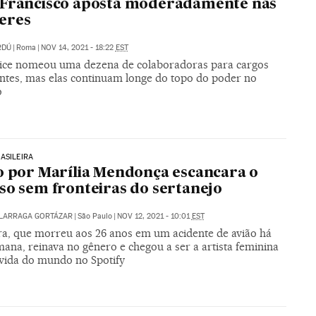
 Francisco aposta moderadamente nas
eres
RDÚ
|
Roma
|
NOV 14, 2021 - 18:22
EST
fice nomeou uma dezena de colaboradoras para cargos
ntes, mas elas continuam longe do topo do poder no
o
ASILEIRA
o por Marília Mendonça escancara o
so sem fronteiras do sertanejo
ALARRAGA GORTÁZAR
|
São Paulo
|
NOV 12, 2021 - 10:01
EST
ra, que morreu aos 26 anos em um acidente de avião há
ana, reinava no gênero e chegou a ser a artista feminina
vida do mundo no Spotify