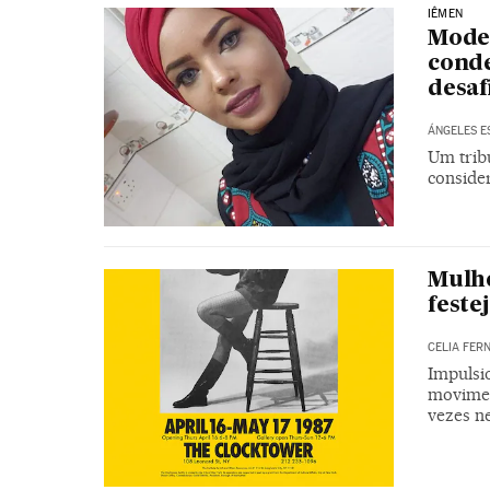
IÊMEN
Model
conde
desaf
ÁNGELES E
Um trib
consider
Mulhe
feste
CELIA FER
Impulsi
movimen
vezes n