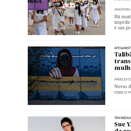
ANASTASIA
Há muit
impedir 
é um pr
AFEGANIS
Talib
tran
mulh
ÁNGELES E
Novas d
com o v
TRANSEXU
Sue Y