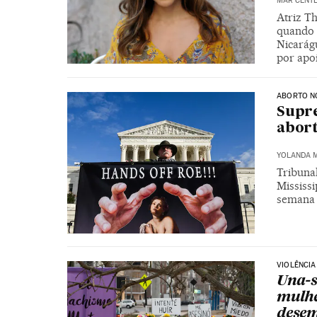
MAR CENT
Atriz T
quando t
Nicarág
por apo
ABORTO N
Supre
abort
YOLANDA 
Tribuna
Mississi
semana
VIOLÊNCIA
Una-s
mulhe
dese