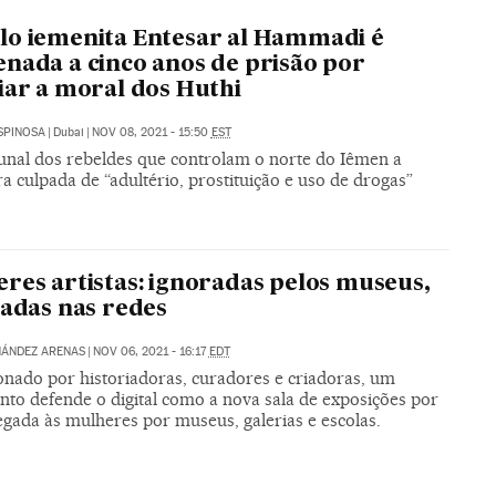
o iemenita Entesar al Hammadi é
nada a cinco anos de prisão por
iar a moral dos Huthi
SPINOSA
|
Dubai
|
NOV 08, 2021 - 15:50
EST
unal dos rebeldes que controlam o norte do Iêmen a
a culpada de “adultério, prostituição e uso de drogas”
res artistas: ignoradas pelos museus,
jadas nas redes
NÁNDEZ ARENAS
|
NOV 06, 2021 - 16:17
EDT
onado por historiadoras, curadores e criadoras, um
to defende o digital como a nova sala de exposições por
egada às mulheres por museus, galerias e escolas.