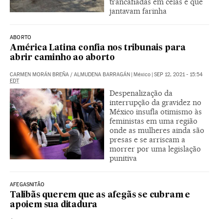
trancafiadas em celas e que
jantavam farinha
ABORTO
América Latina confia nos tribunais para
abrir caminho ao aborto
CARMEN MORÁN BREÑA
/
ALMUDENA BARRAGÁN
|
México
|
SEP 12, 2021 - 15:54
EDT
Despenalização da
interrupção da gravidez no
México insufla otimismo às
feministas em uma região
onde as mulheres ainda são
presas e se arriscam a
morrer por uma legislação
punitiva
AFEGASNITÃO
Talibãs querem que as afegãs se cubram e
apoiem sua ditadura