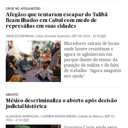
CRISE NO AFEGANISTÃO
Afegãos que tentaram escapar do Talibã
ficam ilhados em Cabul com medo de
represálias em suas cidades
ÁNGELES ESPINOSA
|
Cabul (Enviada Especial)
|
SEP 09, 2021 - 11:15
EDT
Moradores saíram de locais
onde houve resistência e
agora se aglomeram em
parque diante do temor da
punição da milícia e da falta
de trabalho: “Agora ninguém
nos ajuda”
ABORTO
México descriminaliza o aborto após decisão
judicial histórica
ALMUDENA BARRAGÁN
/
CARMEN MORÁN BREÑA
|
Cidade do México
|
SEP 07,
2021 - 17:22
EDT
Suprema Corte anula pena