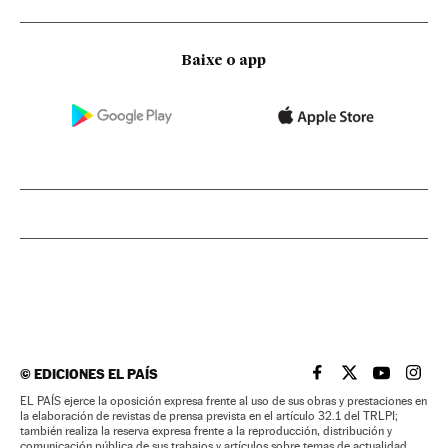
Baixe o app
©
EDICIONES EL PAÍS
EL PAÍS BRASIL EN
EL PAÍS BRASI
EL PAÍS B
EL PA
EL PAÍS ejerce la oposición expresa frente al uso de sus obras y prestaciones en
la elaboración de revistas de prensa prevista en el artículo 32.1 del TRLPI;
también realiza la reserva expresa frente a la reproducción, distribución y
comunicación pública de sus trabajos y artículos sobre temas de actualidad