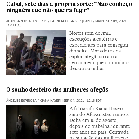
Cabul, sete dias à própria sorte: “Não conheço
ninguém que não queira fugir”
JUAN CARLOS QUINTEROS
/
PATRICIA GOSÁLVEZ
|
Cabul / Madri
|
SEP 05, 2021 -
11:01
EDT
Noites sem dormir,
execuções aleatórias e
expedientes para conseguir
dinheiro. Moradores da
capital afegã narram a
semana em que o mundo os
deixou sozinhos
O sonho desfeito das mulheres afegãs
ÁNGELES ESPINOSA
/
KIANA HAYERI
|
SEP 04, 2021 - 12:16
EDT
A fotógrafa Kiana Hayeri
saiu do Afeganistão rumo a
Doha em 15 de agosto,
depois de trabalhar durante
sete anos no país. Centrada
na situação das mulheres e