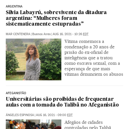
ARGENTINA
Silvia Labayrú, sobrevivente da ditadura
argentina: “Mulheres foram
sistematicamente estupradas”
MAR CENTENERA
|
Buenos Aires
|
AUG 16, 2021 - 10:26
EDT
Vítima comemora a
condenação a 20 anos de
prisão do ex-oficial de
inteligência que a tratou
como escrava sexual, com a
esperança de que mais
vítimas denunciem os abusos
AFEGANISTÃO
Universitárias são proibidas de frequentar
aulas com a tomada do Talibã no Afeganistão
ÁNGELES ESPINOSA
|
AUG 16, 2021 - 09:00
EDT
Afegãos de cidades
controladas pelo Talibã