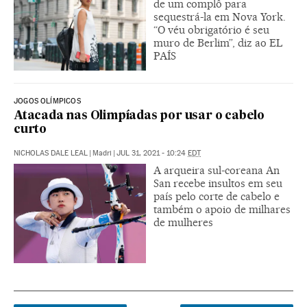
de um complô para
sequestrá-la em Nova York.
“O véu obrigatório é seu
muro de Berlim”, diz ao EL
PAÍS
JOGOS OLÍMPICOS
Atacada nas Olimpíadas por usar o cabelo
curto
NICHOLAS DALE LEAL
|
Madri
|
JUL 31, 2021 - 10:24
EDT
A arqueira sul-coreana An
San recebe insultos em seu
país pelo corte de cabelo e
também o apoio de milhares
de mulheres