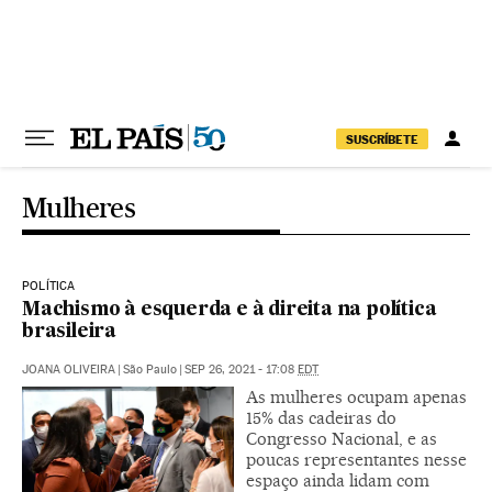
Pular para o conteúdo
SUSCRÍBETE
Mulheres
POLÍTICA
Machismo à esquerda e à direita na política
brasileira
JOANA OLIVEIRA
|
São Paulo
|
SEP 26, 2021 - 17:08
EDT
As mulheres ocupam apenas
15% das cadeiras do
Congresso Nacional, e as
poucas representantes nesse
espaço ainda lidam com