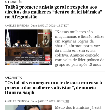
AFEGANISTÃO
Talibã promete anistia geral e respeito aos
direitos das mulheres “dentro da lei islâmica”
no Afeganistão
ÁNGELES ESPINOSA
|
Dubai
|
AUG 17, 2021 - 13:27
EDT
“Nossas mulheres são
muçulmanas e ficarão felizes
em seguir as regras da
sharia”, afirmou porta-voz
da milícia em entrevista
coletiva. Anúncio coincide
com volta de líder político do
grupo ao país após 10 anos
AFEGANISTÃO
“Os talibãs começaram a ir de casa em casa à
procura das mulheres ativistas”, denuncia
Humira Saqib
ÁNGELES ESPINOSA
|
Dubai
|
AUG 17, 2021 - 08:15
EDT
Medo dos islamistas já está