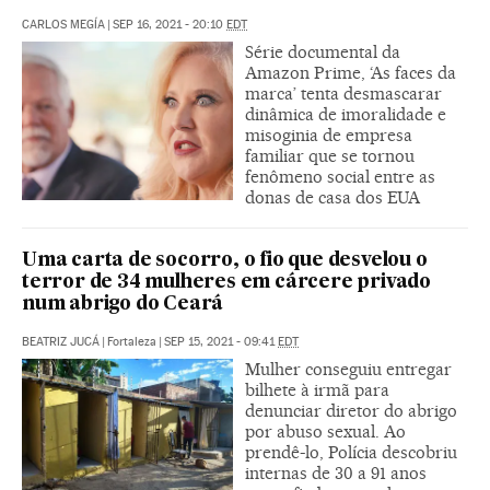
CARLOS MEGÍA
|
SEP 16, 2021 - 20:10
EDT
Série documental da
Amazon Prime, ‘As faces da
marca’ tenta desmascarar
dinâmica de imoralidade e
misoginia de empresa
familiar que se tornou
fenômeno social entre as
donas de casa dos EUA
Uma carta de socorro, o fio que desvelou o
terror de 34 mulheres em cárcere privado
num abrigo do Ceará
BEATRIZ JUCÁ
|
Fortaleza
|
SEP 15, 2021 - 09:41
EDT
Mulher conseguiu entregar
bilhete à irmã para
denunciar diretor do abrigo
por abuso sexual. Ao
prendê-lo, Polícia descobriu
internas de 30 a 91 anos