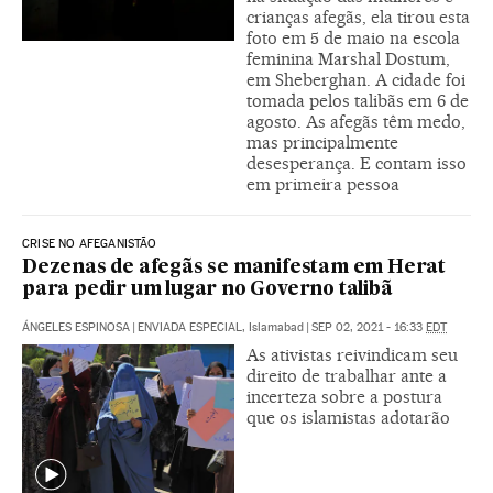
crianças afegãs, ela tirou esta
foto em 5 de maio na escola
feminina Marshal Dostum,
em Sheberghan. A cidade foi
tomada pelos talibãs em 6 de
agosto. As afegãs têm medo,
mas principalmente
desesperança. E contam isso
em primeira pessoa
CRISE NO AFEGANISTÃO
Dezenas de afegãs se manifestam em Herat
para pedir um lugar no Governo talibã
ÁNGELES ESPINOSA
|
ENVIADA ESPECIAL, Islamabad
|
SEP 02, 2021 - 16:33
EDT
As ativistas reivindicam seu
direito de trabalhar ante a
incerteza sobre a postura
que os islamistas adotarão