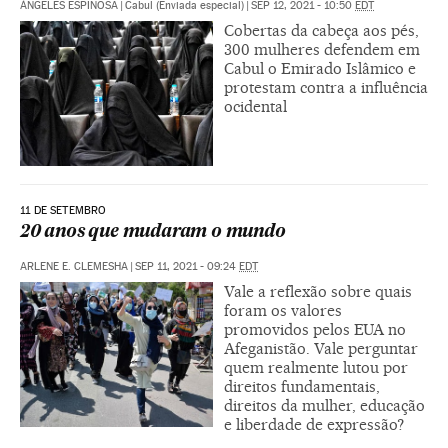
ÁNGELES ESPINOSA
|
Cabul (Enviada especial)
|
SEP 12, 2021 - 10:50
EDT
Cobertas da cabeça aos pés,
300 mulheres defendem em
Cabul o Emirado Islâmico e
protestam contra a influência
ocidental
11 DE SETEMBRO
20 anos que mudaram o mundo
ARLENE E. CLEMESHA
|
SEP 11, 2021 - 09:24
EDT
Vale a reflexão sobre quais
foram os valores
promovidos pelos EUA no
Afeganistão. Vale perguntar
quem realmente lutou por
direitos fundamentais,
direitos da mulher, educação
e liberdade de expressão?