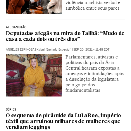
violência machista verbal e
simbólica entre seus pares
AFEGANISTÃO
Deputadas afegãs na mira do Talibã: “Mudo de
casa a cada dois ou três dias”
ÁNGELES ESPINOSA
|
Kabul (Enviada Especial)
|
SEP 20, 2021 - 11:48
EDT
Parlamentares, ativistas e
políticas do país da Ásia
Central ficaram expostas a
ameaças e intimidações após
a dissolução da legislatura
pelo golpe dos
fundamentalistas
SÉRIES
O esquema de pirâmide da LuLaRoe, império
têxtil que arruinou milhares de mulheres que
vendiam leggings