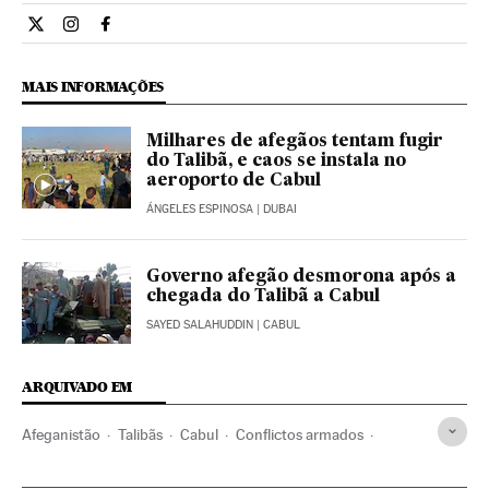
Internacional El País Brasil en Twitter
Internacional El País Brasil en Instagram
Internacional El País Brasil en Facebook
MAIS INFORMAÇÕES
Milhares de afegãos tentam fugir
do Talibã, e caos se instala no
aeroporto de Cabul
ÁNGELES ESPINOSA
| DUBAI
Governo afegão desmorona após a
chegada do Talibã a Cabul
SAYED SALAHUDDIN
| CABUL
ARQUIVADO EM
Afeganistão
Talibãs
Cabul
Conflictos armados
Ásia central
Mulheres
Direitos humanos
Guerra