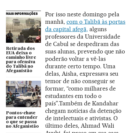
Por isso neste domingo pela
MAIS INFORMAÇÕES
manhã,
com o Talibã às portas
da capital afegã,
alguns
professores da Universidade
de Cabul se despediram das
Retirada dos
suas alunas, prevendo que não
EUA deixa o
poderão voltar a vê-las
caminho livre
para ofensiva
durante certo tempo. Uma
do Talibã no
Afeganistão
delas, Aisha, expressava seu
temor de não conseguir se
formar, “como milhares de
estudantes em todo o
país”.Também de Kandahar
chegam notícias da detenção
Pontos-chave
de intelectuais e ativistas. O
para entender
o que se passa
último deles, Ahmad Wali
no Afeganistão
Ayubi, foi preso em sua casa,