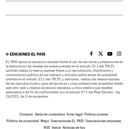
©
EDICIONES EL PAÍS
EL PAÍS BRASIL EN
EL PAÍS BRASI
EL PAÍS B
EL PA
EL PAÍS ejerce la oposición expresa frente al uso de sus obras y prestaciones en
la elaboración de revistas de prensa prevista en el artículo 32.1 del TRLPI;
también realiza la reserva expresa frente a la reproducción, distribución y
comunicación pública de sus trabajos y artículos sobre temas de actualidad
prevista en el artículo 33.1 del TRLPI; y, asimismo, realiza una reserva expresa
de las reproducciones y usos de las obras y otras prestaciones accesibles desde
este sitio web a medios de lectura mecánica u otros medios que resulten
adecuados a tal fin de conformidad con el artículo 67.3 del Real Decreto - ley
24/2021, de 2 de noviembre
Contacto
Venta de contenidos
Aviso legal
Política cookies
Política de privacidad
Mapa
Suscripciones EL PAÍS
Suscripciones empresas
RSS
Índice
Noticias de hoy