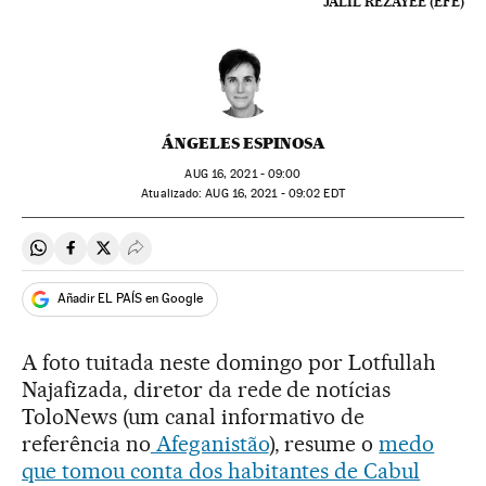
JALIL REZAYEE (EFE)
ÁNGELES ESPINOSA
AUG
16, 2021 - 09:00
atualizado:
AUG
16, 2021 - 09:02
EDT
Compartir en Whatsapp
Compartir en Facebook
Compartir en Twitter
Desplegar Redes Sociales
Añadir EL PAÍS en Google
A foto tuitada neste domingo por Lotfullah
Najafizada, diretor da rede de notícias
ToloNews (um canal informativo de
referência no
Afeganistão
), resume o
medo
que tomou conta dos habitantes de Cabul