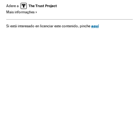
Direitos mulher
Adere a
Mais informações
aquí
Si está interesado en licenciar este contenido, pinche