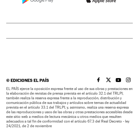
©
EDICIONES EL PAÍS
EL PAÍS BRASIL EN
EL PAÍS BRASI
EL PAÍS B
EL PA
EL PAÍS ejerce la oposición expresa frente al uso de sus obras y prestaciones en
la elaboración de revistas de prensa prevista en el artículo 32.1 del TRLPI;
también realiza la reserva expresa frente a la reproducción, distribución y
comunicación pública de sus trabajos y artículos sobre temas de actualidad
prevista en el artículo 33.1 del TRLPI; y, asimismo, realiza una reserva expresa
de las reproducciones y usos de las obras y otras prestaciones accesibles desde
este sitio web a medios de lectura mecánica u otros medios que resulten
adecuados a tal fin de conformidad con el artículo 67.3 del Real Decreto - ley
24/2021, de 2 de noviembre