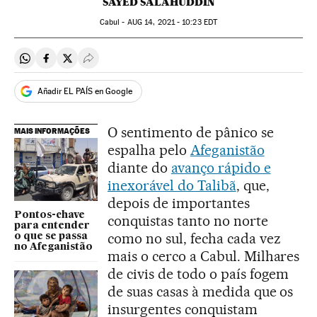
SAYED SALAHUDDIN
Cabul -
AUG
14, 2021 - 10:23
EDT
Compartir en Whatsapp
Compartir en Facebook
Compartir en Twitter
Desplegar Redes Sociales
Añadir EL PAÍS en Google
O sentimento de pânico se
MAIS INFORMAÇÕES
espalha pelo
Afeganistão
diante do
avanço rápido e
inexorável do Talibã
, que,
depois de importantes
Pontos-chave
conquistas tanto no norte
para entender
como no sul, fecha cada vez
o que se passa
no Afeganistão
mais o cerco a Cabul. Milhares
de civis de todo o país fogem
de suas casas à medida que os
insurgentes conquistam