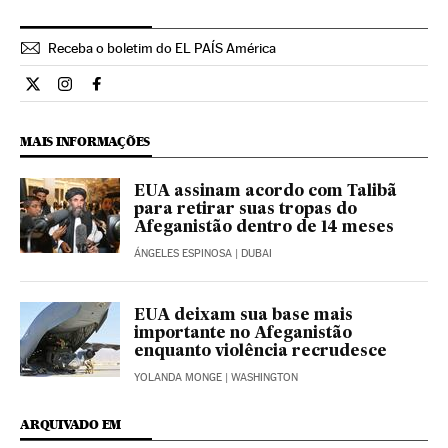
Receba o boletim do EL PAÍS América
Internacional El País Brasil en Twitter
Internacional El País Brasil en Instagram
Internacional El País Brasil en Facebook
MAIS INFORMAÇÕES
EUA assinam acordo com Talibã
para retirar suas tropas do
Afeganistão dentro de 14 meses
ÁNGELES ESPINOSA
| DUBAI
EUA deixam sua base mais
importante no Afeganistão
enquanto violência recrudesce
YOLANDA MONGE
| WASHINGTON
ARQUIVADO EM