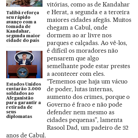
vitórias, como as de Kandahar
e Herat, a segunda e a terceira
Talibã reforça
seu rápido
maiores cidades afegãs. Muitos
avanço com a
chegam a Cabul, onde
tomada de
Kandahar,
dormem ao ar livre nos
segunda maior
cidade do país
parques e calçadas. Ao vê-los,
é difícil os moradores não
pensarem que algo
semelhante pode estar prestes
a acontecer com eles.
“Tememos que haja um vácuo
Estados Unidos
de poder, lutas internas,
enviarão 3.000
soldados ao
aumento dos crimes, porque o
Afeganistão
para garantir a
Governo é fraco e não pode
retirada de
defender nem mesmo as
seus
diplomatas
cidades pequenas”, lamenta
Rasool Dad, um padeiro de 52
anos de Cabul.