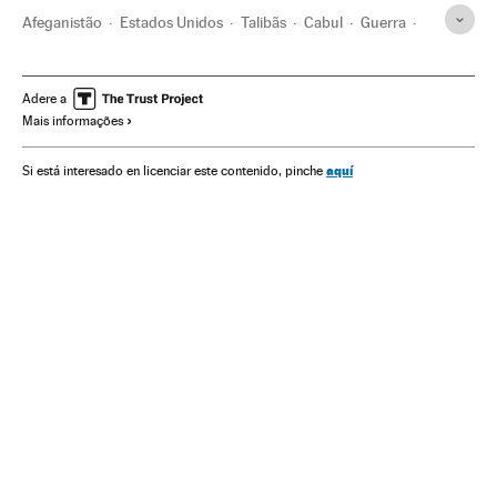
Afeganistão
Estados Unidos
Talibãs
Cabul
Guerra
Conflictos internacionales
Conflitos
Conflictos armados
Conflitos políticos
Guerra civil
Adere a
Mais informações
aquí
Si está interesado en licenciar este contenido, pinche