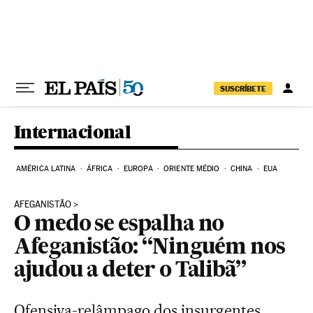
Pular para o conteúdo
SUSCRÍBETE
Internacional
AMÉRICA LATINA
ÁFRICA
EUROPA
ORIENTE MÉDIO
CHINA
EUA
AFEGANISTÃO
O medo se espalha no
Afeganistão: “Ninguém nos
ajudou a deter o Talibã”
Ofensiva-relâmpago dos insurgentes