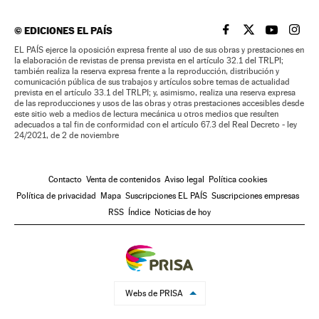
©
EDICIONES EL PAÍS
EL PAÍS BRASIL EN
EL PAÍS BRASI
EL PAÍS B
EL PA
EL PAÍS ejerce la oposición expresa frente al uso de sus obras y prestaciones en
la elaboración de revistas de prensa prevista en el artículo 32.1 del TRLPI;
también realiza la reserva expresa frente a la reproducción, distribución y
comunicación pública de sus trabajos y artículos sobre temas de actualidad
prevista en el artículo 33.1 del TRLPI; y, asimismo, realiza una reserva expresa
de las reproducciones y usos de las obras y otras prestaciones accesibles desde
este sitio web a medios de lectura mecánica u otros medios que resulten
adecuados a tal fin de conformidad con el artículo 67.3 del Real Decreto - ley
24/2021, de 2 de noviembre
Contacto
Venta de contenidos
Aviso legal
Política cookies
Política de privacidad
Mapa
Suscripciones EL PAÍS
Suscripciones empresas
RSS
Índice
Noticias de hoy
Webs de PRISA