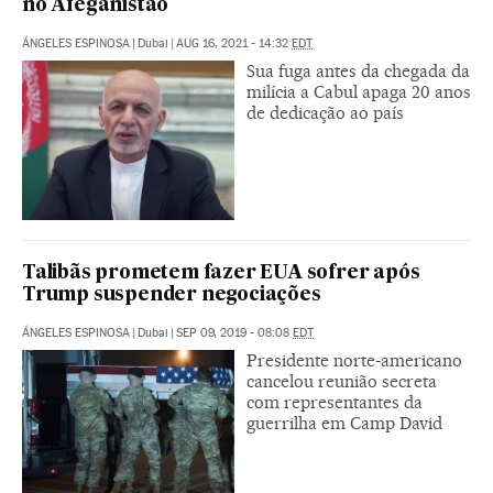
no Afeganistão
ÁNGELES ESPINOSA
|
Dubai
|
AUG 16, 2021 - 14:32
EDT
Sua fuga antes da chegada da
milícia a Cabul apaga 20 anos
de dedicação ao país
Talibãs prometem fazer EUA sofrer após
Trump suspender negociações
ÁNGELES ESPINOSA
|
Dubai
|
SEP 09, 2019 - 08:08
EDT
Presidente norte-americano
cancelou reunião secreta
com representantes da
guerrilha em Camp David