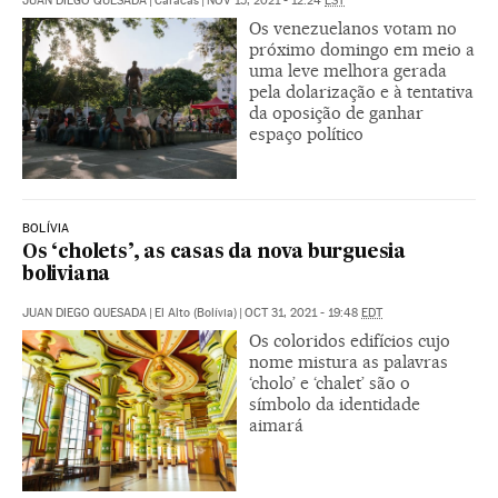
JUAN DIEGO QUESADA
|
Caracas
|
NOV 15, 2021 - 12:24
EST
Os venezuelanos votam no
próximo domingo em meio a
uma leve melhora gerada
pela dolarização e à tentativa
da oposição de ganhar
espaço político
BOLÍVIA
Os ‘cholets’, as casas da nova burguesia
boliviana
JUAN DIEGO QUESADA
|
El Alto (Bolívia)
|
OCT 31, 2021 - 19:48
EDT
Os coloridos edifícios cujo
nome mistura as palavras
‘cholo’ e ‘chalet’ são o
símbolo da identidade
aimará