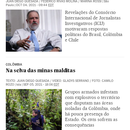
JUAN DIEGO QUESADA
/
FEDERICO RIVAS MOLINA
/
MARINA ROSSI
|
São
Paulo
|
OCT 04, 2021 - 09:44
EDT
Revelações do Consórcio
Internacional de Jornalistas
Investigativos (ICIJ)
motivaram respostas
políticas do Brasil, Colômbia
e Chile
COLÔMBIA
Na selva das minas malditas
TEXTO: JUAN DIEGO QUESADA
/
VIDEO: GLADYS SERRANO
/
FOTO: CAMILO
ROZO
|
Isla
|
SEP 05, 2021 - 18:06
EDT
Grupos armados infestam
com explosivos o território
que disputam nas áreas
isoladas da Colômbia, onde
há pouca presença do
Estado. Os civis sofrem as
consequências