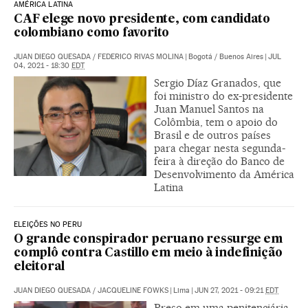
AMÉRICA LATINA
CAF elege novo presidente, com candidato
colombiano como favorito
JUAN DIEGO QUESADA
/
FEDERICO RIVAS MOLINA
|
Bogotá / Buenos Aires
|
JUL
04, 2021 - 18:30
EDT
Sergio Díaz Granados, que
foi ministro do ex-presidente
Juan Manuel Santos na
Colômbia, tem o apoio do
Brasil e de outros países
para chegar nesta segunda-
feira à direção do Banco de
Desenvolvimento da América
Latina
ELEIÇÕES NO PERU
O grande conspirador peruano ressurge em
complô contra Castillo em meio à indefinição
eleitoral
JUAN DIEGO QUESADA
/
JACQUELINE FOWKS
|
Lima
|
JUN 27, 2021 - 09:21
EDT
Preso em uma penitenciária