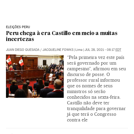
ELEIÇÕES PERU
Peru chega à era Castillo em meio a muitas
incertezas
JUAN DIEGO QUESADA
/
JACQUELINE FOWKS
|
Lima
|
JUL 28, 2021 - 08:17
EDT
“Pela primeira vez este país
será governado por um
campesino”, afirmou em seu
discurso de posse. O
professor rural informou
que os nomes de seus
ministros só serão
conhecidos na sexta-feira.
Castillo não deve ter
tranquilidade para governar
já que terá o Congresso
contra ele