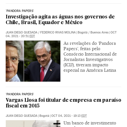
'PANDORA PAPERS'
Investigação agita as águas nos governos de
Chile, Brasil, Equador e México
JUAN DIEGO QUESADA
/
FEDERICO RIVAS MOLINA
|
Bogotá / Buenos Aires
|
OCT
04, 2021 - 20:51
EDT
As revelações do ‘Pandora
Papers’, feitas pelo
Consórcio Internacional de
Jornalistas Investigativos
(ICIJ), tiveram impacto
especial na América Latina
'PANDORA PAPERS'
Vargas Llosa foi titular de empresa em paraíso
fiscal em 2015
JUAN DIEGO QUESADA
|
Bogotá
|
OCT 04, 2021 - 19:13
EDT
Um banco de investimento