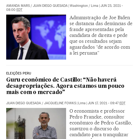
AMANDA MARS
/
JUAN DIEGO QUESADA
|
Washington / Lima
|
JUN 23, 2021 -
08:00
EDT
Administração de Joe Biden
se distancia das denúncias de
fraude apresentadas pela
candidata de direita e pede
que os resultados sejam
aguardados “de acordo com
a lei peruana”
ELEIÇÕES PERU
Guru econômico de Castillo: “Não haverá
desapropriações. Agora estamos um pouco
mais com o mercado”
JUAN DIEGO QUESADA
/
JACQUELINE FOWKS
|
Lima
|
JUN 17, 2021 - 09:47
EDT
O economista e professor
Pedro Francke, consultor
econômico de Pedro Castillo,
suavizou o discurso do
candidato para tranquilizar