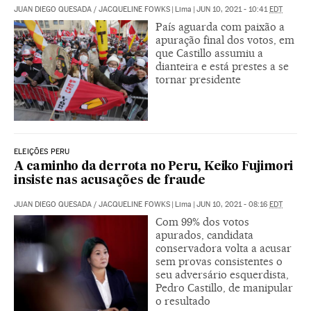
JUAN DIEGO QUESADA
/
JACQUELINE FOWKS
|
Lima
|
JUN 10, 2021 - 10:41
EDT
País aguarda com paixão a
apuração final dos votos, em
que Castillo assumiu a
dianteira e está prestes a se
tornar presidente
ELEIÇÕES PERU
A caminho da derrota no Peru, Keiko Fujimori
insiste nas acusações de fraude
JUAN DIEGO QUESADA
/
JACQUELINE FOWKS
|
Lima
|
JUN 10, 2021 - 08:16
EDT
Com 99% dos votos
apurados, candidata
conservadora volta a acusar
sem provas consistentes o
seu adversário esquerdista,
Pedro Castillo, de manipular
o resultado