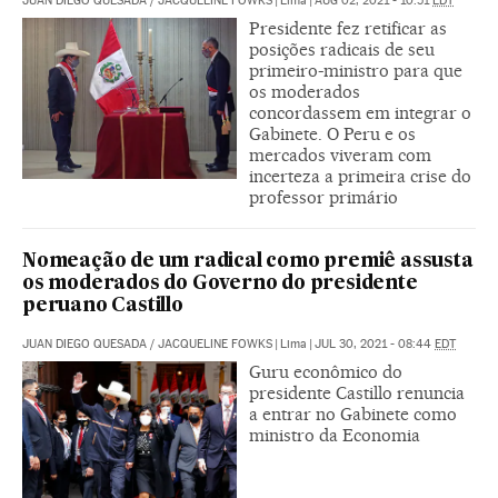
JUAN DIEGO QUESADA
/
JACQUELINE FOWKS
|
Lima
|
AUG 02, 2021 - 10:51
EDT
Presidente fez retificar as
posições radicais de seu
primeiro-ministro para que
os moderados
concordassem em integrar o
Gabinete. O Peru e os
mercados viveram com
incerteza a primeira crise do
professor primário
Nomeação de um radical como premiê assusta
os moderados do Governo do presidente
peruano Castillo
JUAN DIEGO QUESADA
/
JACQUELINE FOWKS
|
Lima
|
JUL 30, 2021 - 08:44
EDT
Guru econômico do
presidente Castillo renuncia
a entrar no Gabinete como
ministro da Economia