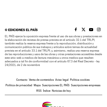
©
EDICIONES EL PAÍS
EL PAÍS BRASIL EN
EL PAÍS BRASI
EL PAÍS B
EL PA
EL PAÍS ejerce la oposición expresa frente al uso de sus obras y prestaciones en
la elaboración de revistas de prensa prevista en el artículo 32.1 del TRLPI;
también realiza la reserva expresa frente a la reproducción, distribución y
comunicación pública de sus trabajos y artículos sobre temas de actualidad
prevista en el artículo 33.1 del TRLPI; y, asimismo, realiza una reserva expresa
de las reproducciones y usos de las obras y otras prestaciones accesibles desde
este sitio web a medios de lectura mecánica u otros medios que resulten
adecuados a tal fin de conformidad con el artículo 67.3 del Real Decreto - ley
24/2021, de 2 de noviembre
Contacto
Venta de contenidos
Aviso legal
Política cookies
Política de privacidad
Mapa
Suscripciones EL PAÍS
Suscripciones empresas
RSS
Índice
Noticias de hoy