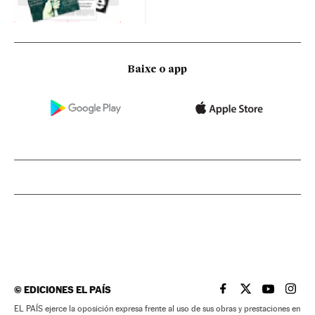
Baixe o app
©
EDICIONES EL PAÍS
EL PAÍS BRASIL EN
EL PAÍS BRASI
EL PAÍS B
EL PA
EL PAÍS ejerce la oposición expresa frente al uso de sus obras y prestaciones en