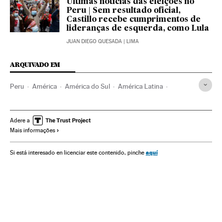
Últimas notícias das eleições no
Peru | Sem resultado oficial,
Castillo recebe cumprimentos de
lideranças de esquerda, como Lula
JUAN DIEGO QUESADA
| LIMA
ARQUIVADO EM
Peru
América
América do Sul
América Latina
Pedro Castillo
Keiko Sofía Fujimori
Eleições
Eleição Peru
Escrutínio votos
Adere a
Mais informações
aquí
Si está interesado en licenciar este contenido, pinche