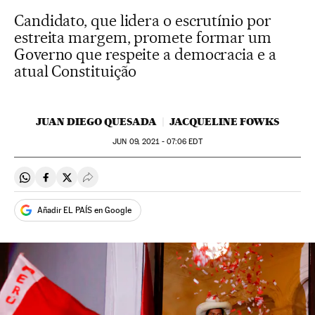
Candidato, que lidera o escrutínio por
estreita margem, promete formar um
Governo que respeite a democracia e a
atual Constituição
JUAN DIEGO QUESADA
JACQUELINE FOWKS
JUN
09, 2021 - 07:06
EDT
Compartir en Whatsapp
Compartir en Facebook
Compartir en Twitter
Desplegar Redes Sociales
Añadir EL PAÍS en Google