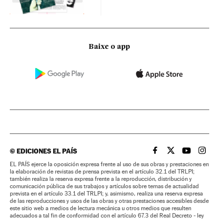
Baixe o app
©
EDICIONES EL PAÍS
EL PAÍS BRASIL EN
EL PAÍS BRASI
EL PAÍS B
EL PA
EL PAÍS ejerce la oposición expresa frente al uso de sus obras y prestaciones en
la elaboración de revistas de prensa prevista en el artículo 32.1 del TRLPI;
también realiza la reserva expresa frente a la reproducción, distribución y
comunicación pública de sus trabajos y artículos sobre temas de actualidad
prevista en el artículo 33.1 del TRLPI; y, asimismo, realiza una reserva expresa
de las reproducciones y usos de las obras y otras prestaciones accesibles desde
este sitio web a medios de lectura mecánica u otros medios que resulten
adecuados a tal fin de conformidad con el artículo 67.3 del Real Decreto - ley