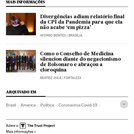
MAIS INFORMAÇÕES
Divergências adiam relatório final
da CPI da Pandemia para que ela
não acabe ‘em pizza’
AFONSO BENITES
| BRASÍLIA
Como o Conselho de Medicina
silenciou diante do negacionismo
de Bolsonaro e abraçou a
cloroquina
BEATRIZ JUCÁ
| FORTALEZA
ARQUIVADO EM
Brasil
America
Política
Coronavirus Covid-19
Coronavirus
Jair Bolsonaro
Vacinas
Vacinação
São Paulo
Rio de Janeiro
Pfizer
Reino Unido
Adere a
Mais informações