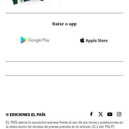
Baixe o app
©
EDICIONES EL PAÍS
EL PAÍS BRASIL EN
EL PAÍS BRASI
EL PAÍS B
EL PA
EL PAÍS ejerce la oposición expresa frente al uso de sus obras y prestaciones en
la elaboración de revistas de prensa prevista en el artículo 32.1 del TRLPI;