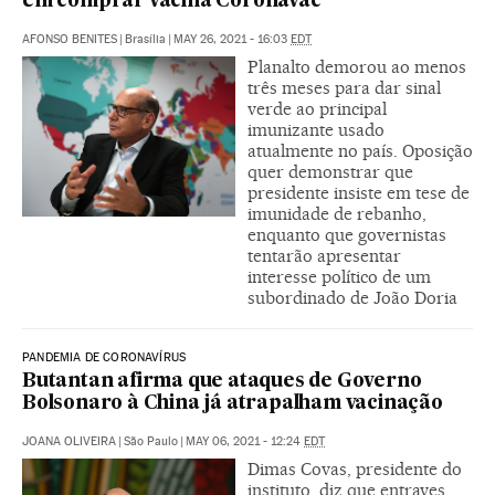
em comprar vacina Coronavac
AFONSO BENITES
|
Brasília
|
MAY 26, 2021 - 16:03
EDT
Planalto demorou ao menos
três meses para dar sinal
verde ao principal
imunizante usado
atualmente no país. Oposição
quer demonstrar que
presidente insiste em tese de
imunidade de rebanho,
enquanto que governistas
tentarão apresentar
interesse político de um
subordinado de João Doria
PANDEMIA DE CORONAVÍRUS
Butantan afirma que ataques de Governo
Bolsonaro à China já atrapalham vacinação
JOANA OLIVEIRA
|
São Paulo
|
MAY 06, 2021 - 12:24
EDT
Dimas Covas, presidente do
instituto, diz que entraves