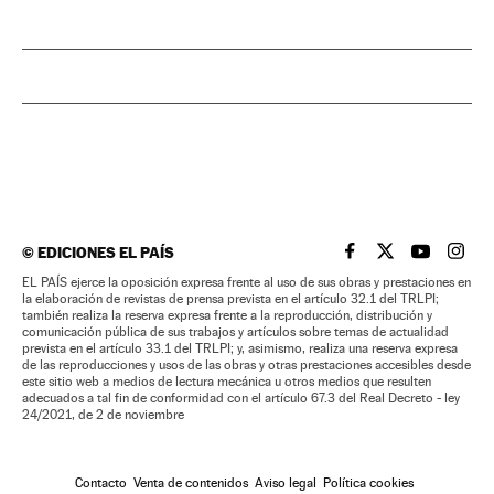
©
EDICIONES EL PAÍS
EL PAÍS BRASIL EN
EL PAÍS BRASI
EL PAÍS B
EL PA
EL PAÍS ejerce la oposición expresa frente al uso de sus obras y prestaciones en
la elaboración de revistas de prensa prevista en el artículo 32.1 del TRLPI;
también realiza la reserva expresa frente a la reproducción, distribución y
comunicación pública de sus trabajos y artículos sobre temas de actualidad
prevista en el artículo 33.1 del TRLPI; y, asimismo, realiza una reserva expresa
de las reproducciones y usos de las obras y otras prestaciones accesibles desde
este sitio web a medios de lectura mecánica u otros medios que resulten
adecuados a tal fin de conformidad con el artículo 67.3 del Real Decreto - ley
24/2021, de 2 de noviembre
Contacto
Venta de contenidos
Aviso legal
Política cookies