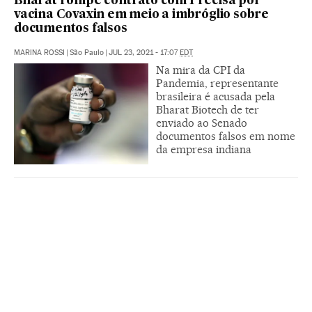
Bharat rompe contrato com Precisa por
vacina Covaxin em meio a imbróglio sobre
documentos falsos
MARINA ROSSI
|
São Paulo
|
JUL 23, 2021 - 17:07
EDT
Na mira da CPI da
Pandemia, representante
brasileira é acusada pela
Bharat Biotech de ter
enviado ao Senado
documentos falsos em nome
da empresa indiana