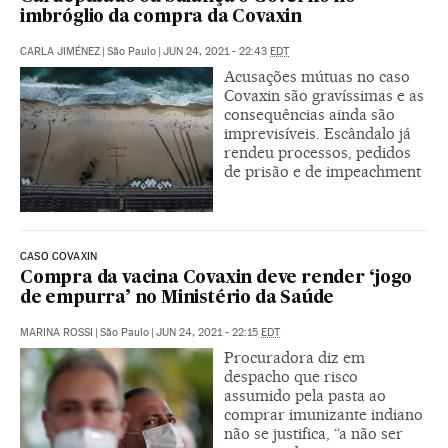
imbróglio da compra da Covaxin
CARLA JIMÉNEZ
|
São Paulo
|
JUN 24, 2021 - 22:43
EDT
Acusações mútuas no caso
Covaxin são gravíssimas e as
consequências ainda são
imprevisíveis. Escândalo já
rendeu processos, pedidos
de prisão e de impeachment
CASO COVAXIN
Compra da vacina Covaxin deve render ‘jogo
de empurra’ no Ministério da Saúde
MARINA ROSSI
|
São Paulo
|
JUN 24, 2021 - 22:15
EDT
Procuradora diz em
despacho que risco
assumido pela pasta ao
comprar imunizante indiano
não se justifica, “a não ser