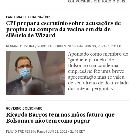
convocadas em todo o país
PANDEMIA DE CORONAVÍRUS
CPI prepara escrutínio sobre acusações de
propina na compra da vacina em dia de
silêncio de Wizard
REGIANE OLIVEIRA
/
RODOLFO BORGES
|
São Paulo
|
JUN 30, 2021 - 13:30
EDT
Apontado como membro do
“gabinete paralelo” de
Bolsonaro na pandemia,
empresário fez uma breve
apresentação mas se valeu
de seu direito de ficar calado
durante as perguntas
GOVERNO BOLSONARO
Ricardo Barros tem nas mãos fatura que
Bolsonaro não tem como pagar
FLAVIO FREIRE
|
São Paulo
|
JUN 29, 2021 - 21:46
EDT