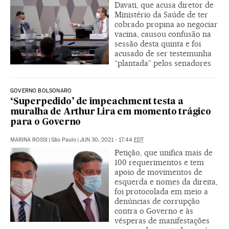
Davati, que acusa diretor de
Ministério da Saúde de ter
cobrado propina ao negociar
vacina, causou confusão na
sessão desta quinta e foi
acusado de ser testemunha
“plantada” pelos senadores
GOVERNO BOLSONARO
‘Superpedido’ de impeachment testa a
muralha de Arthur Lira em momento trágico
para o Governo
MARINA ROSSI
|
São Paulo
|
JUN 30, 2021 - 17:44
EDT
Petição, que unifica mais de
100 requerimentos e tem
apoio de movimentos de
esquerda e nomes da direita,
foi protocolada em meio a
denúncias de corrupção
contra o Governo e às
vésperas de manifestações