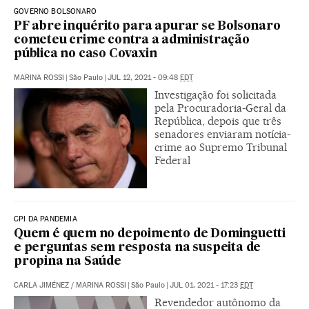
GOVERNO BOLSONARO
PF abre inquérito para apurar se Bolsonaro
cometeu crime contra a administração
pública no caso Covaxin
MARINA ROSSI
|
São Paulo
|
JUL 12, 2021 - 09:48
EDT
Investigação foi solicitada
pela Procuradoria-Geral da
República, depois que três
senadores enviaram notícia-
crime ao Supremo Tribunal
Federal
CPI DA PANDEMIA
Quem é quem no depoimento de Dominguetti
e perguntas sem resposta na suspeita de
propina na Saúde
CARLA JIMÉNEZ
/
MARINA ROSSI
|
São Paulo
|
JUL 01, 2021 - 17:23
EDT
Revendedor autônomo da