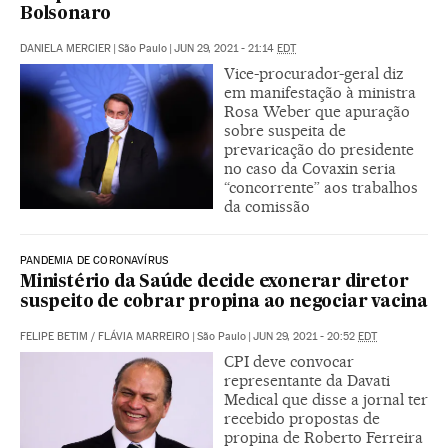
Bolsonaro
DANIELA MERCIER
|
São Paulo
|
JUN 29, 2021 - 21:14
EDT
Vice-procurador-geral diz
em manifestação à ministra
Rosa Weber que apuração
sobre suspeita de
prevaricação do presidente
no caso da Covaxin seria
“concorrente” aos trabalhos
da comissão
PANDEMIA DE CORONAVÍRUS
Ministério da Saúde decide exonerar diretor
suspeito de cobrar propina ao negociar vacina
FELIPE BETIM
/
FLÁVIA MARREIRO
|
São Paulo
|
JUN 29, 2021 - 20:52
EDT
CPI deve convocar
representante da Davati
Medical que disse a jornal ter
recebido propostas de
propina de Roberto Ferreira