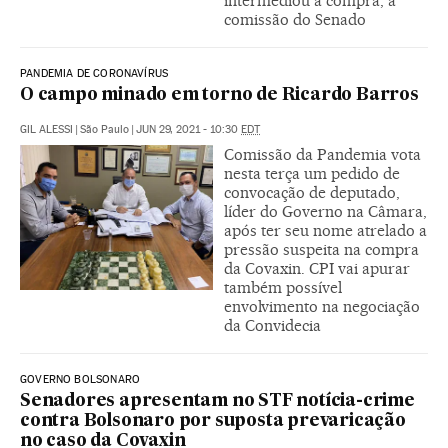
intermediou a compra, à
comissão do Senado
PANDEMIA DE CORONAVÍRUS
O campo minado em torno de Ricardo Barros
GIL ALESSI
|
São Paulo
|
JUN 29, 2021 - 10:30
EDT
Comissão da Pandemia vota
nesta terça um pedido de
convocação de deputado,
líder do Governo na Câmara,
após ter seu nome atrelado a
pressão suspeita na compra
da Covaxin. CPI vai apurar
também possível
envolvimento na negociação
da Convidecia
GOVERNO BOLSONARO
Senadores apresentam no STF notícia-crime
contra Bolsonaro por suposta prevaricação
no caso da Covaxin