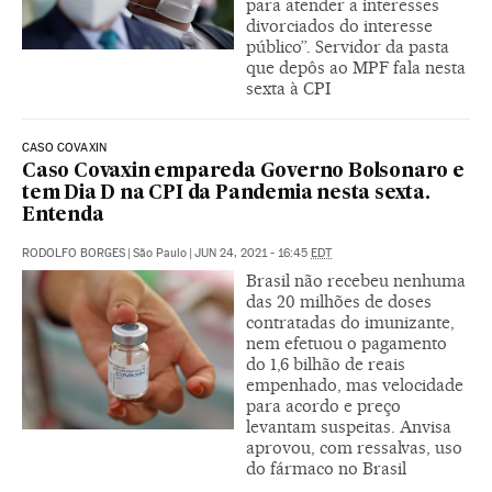
para atender a interesses
divorciados do interesse
público”. Servidor da pasta
que depôs ao MPF fala nesta
sexta à CPI
CASO COVAXIN
Caso Covaxin empareda Governo Bolsonaro e
tem Dia D na CPI da Pandemia nesta sexta.
Entenda
RODOLFO BORGES
|
São Paulo
|
JUN 24, 2021 - 16:45
EDT
Brasil não recebeu nenhuma
das 20 milhões de doses
contratadas do imunizante,
nem efetuou o pagamento
do 1,6 bilhão de reais
empenhado, mas velocidade
para acordo e preço
levantam suspeitas. Anvisa
aprovou, com ressalvas, uso
do fármaco no Brasil