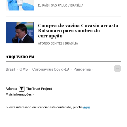
EL PAÍS
| SÃO PAULO / BRASÍLIA
Compra de vacina Covaxin arrasta
Bolsonaro para sombra da
corrupção
AFONSO BENITES
| BRASÍLIA
ARQUIVADO EM
Brasil
OMS
Coronavirus Covid-19
Pandemia
Coronavirus
Doenças infecciosas
Doenças respiratórias
Ministério Saúde
CPI Pandemia
CPI
Jair Bolsonaro
Adere a
Mais informações
Congresso Nacional
Senado Federal
Covaxin
Marcelo Queiroga
Luis Miranda
aquí
Si está interesado en licenciar este contenido, pinche
Luis Ricardo Fernandes Miranda
Eduardo Pazuello