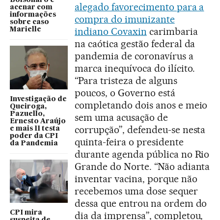
Bolsonaro e
alegado favorecimento para a
acenar com
informações
compra do imunizante
sobre caso
indiano Covaxin
carimbaria
Marielle
na caótica gestão federal da
pandemia de coronavírus a
marca inequívoca do ilícito.
“Para tristeza de alguns
poucos, o Governo está
Investigação de
completando dois anos e meio
Queiroga,
Pazuello,
sem uma acusação de
Ernesto Araújo
corrupção”, defendeu-se nesta
e mais 11 testa
poder da CPI
quinta-feira o presidente
da Pandemia
durante agenda pública no Rio
Grande do Norte. “Não adianta
inventar vacina, porque não
recebemos uma dose sequer
dessa que entrou na ordem do
CPI mira
dia da imprensa”, completou,