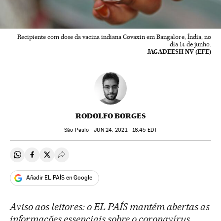
Recipiente com dose da vacina indiana Covaxin em Bangalore, Índia, no
dia 14 de junho.
JAGADEESH NV (EFE)
RODOLFO BORGES
São Paulo -
JUN
24, 2021 - 16:45
EDT
Compartir en Whatsapp
Compartir en Facebook
Compartir en Twitter
Desplegar Redes Sociales
Añadir EL PAÍS en Google
Aviso aos leitores: o EL PAÍS mantém abertas as
informações essenciais sobre o coronavírus