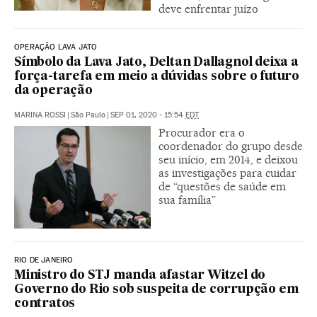
deve enfrentar juízo
OPERAÇÃO LAVA JATO
Símbolo da Lava Jato, Deltan Dallagnol deixa a
força-tarefa em meio a dúvidas sobre o futuro
da operação
MARINA ROSSI
|
São Paulo
|
SEP 01, 2020 - 15:54
EDT
Procurador era o
coordenador do grupo desde
seu início, em 2014, e deixou
as investigações para cuidar
de “questões de saúde em
sua família”
RIO DE JANEIRO
Ministro do STJ manda afastar Witzel do
Governo do Rio sob suspeita de corrupção em
contratos