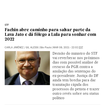
STF
Fachin abre caminho para salvar parte da
Lava Jato e dá fôlego a Lula para sonhar com
2022
CARLA JIMÉNEZ
/
GIL ALESSI
|
São Paulo
|
MAR 08, 2021 - 22:02
EST
Decisão do ministro do STF
vai reverberar nos próximos
dias com possível análise de
recurso da PGR contra a
anulação das sentenças do
ex-presidente. Justiça do DF
ainda tem brecha para dar
tramitação rápida dos
processos do petista e trazer
outro revés sobre seu status
político