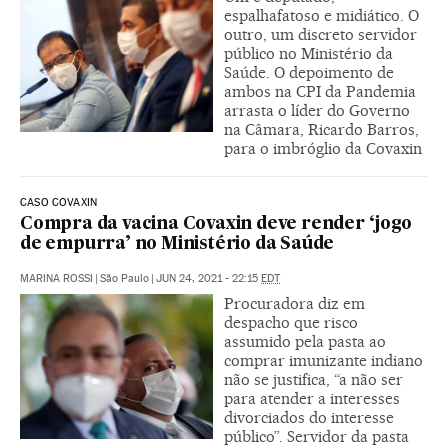
espalhafatoso e midiático. O
outro, um discreto servidor
público no Ministério da
Saúde. O depoimento de
ambos na CPI da Pandemia
arrasta o líder do Governo
na Câmara, Ricardo Barros,
para o imbróglio da Covaxin
CASO COVAXIN
Compra da vacina Covaxin deve render ‘jogo
de empurra’ no Ministério da Saúde
MARINA ROSSI
|
São Paulo
|
JUN 24, 2021 - 22:15
EDT
Procuradora diz em
despacho que risco
assumido pela pasta ao
comprar imunizante indiano
não se justifica, “a não ser
para atender a interesses
divorciados do interesse
público”. Servidor da pasta