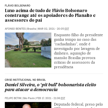
FLÁVIO BOLSONARO
Luxo acima de tudo de Flávio Bolsonaro
constrange até os apoiadores do Planalto e
assessores do pai
AFONSO BENITES
|
Brasília
|
MAR 02, 2021 - 20:05
EST
Enquanto filho do presidente
ganha tempo no caso das
“rachadinhas”, onde é
investigado por lavagem de
dinheiro, aquisição de
mansão Brasília provoca
críticas de assessores da
presidência
CRISE INSTITUCIONAL NO BRASIL
Daniel Silveira, o ‘pit bull’ bolsonarista eleito
para atacar a democracia
FELIPE BETIM
|
São Paulo
|
FEB 17, 2021 - 21:06
EST
Deputado federal, preso pelo