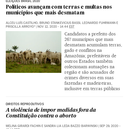
ELEIÇÕES BRASIL 2020
Políticos avançam com terras e multas nos
municípios que mais desmatam
ALCEU LUÍS CASTILHO, BRUNO STANKEVICIUS BASSI, LEONARDO FUHRMANN E
PRISCILLA ARROYO*
|
NOV 12, 2020 - 14:44
EST
Candidatos a prefeito dos
267 municípios que mais
desmatam acumulam terras,
gado e conflitos na
Amazônia; prefeitáveis de
outros Estados também
colecionam autuações na
região e são acusados de
crimes diversos em suas
fazendas e madeireiras,
inclusive em terras públicas
DIREITOS REPRODUTIVOS
A violência de impor medidas fora da
Constituição contra o aborto
MELINA GIRARDI FACHIN E SANDRA LIA LEDA BAZZO BARWINSKI
|
SEP 29, 2020 -