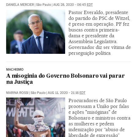
DANIELA MERCIER
|
São Paulo
|
AUG 28, 2020 - 06:45
EDT
Pastor Everaldo, presidente
do partido do PSC de Witzel,
é preso em operação. PF fez
buscas contra primeira-
dama e presidente da
Assembleia Legislativa.
Governador diz ser vítima de
perseguição política
MACHISMO
A misoginia do Governo Bolsonaro vai parar
na Justiça
MARINA ROSSI
|
São Paulo
|
AUG 11, 2020 - 21:16
EDT
Procuradores de São Paulo
processam a União por falas
e ações "misóginas" de
Bolsonaro e ministros contra
as mulheres e pedem
indenização por “abuso de
liberdade de expressão”