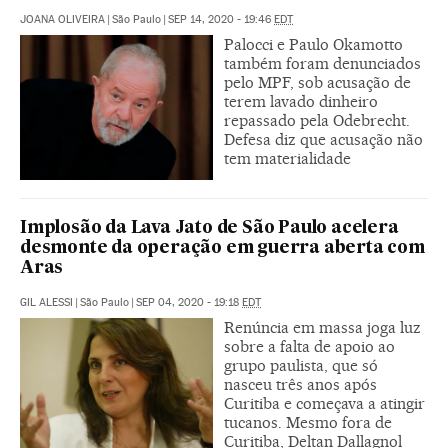
JOANA OLIVEIRA
|
São Paulo
|
SEP 14, 2020 - 19:46
EDT
Palocci e Paulo Okamotto
também foram denunciados
pelo MPF, sob acusação de
terem lavado dinheiro
repassado pela Odebrecht.
Defesa diz que acusação não
tem materialidade
Implosão da Lava Jato de São Paulo acelera
desmonte da operação em guerra aberta com
Aras
GIL ALESSI
|
São Paulo
|
SEP 04, 2020 - 19:18
EDT
Renúncia em massa joga luz
sobre a falta de apoio ao
grupo paulista, que só
nasceu três anos após
Curitiba e começava a atingir
tucanos. Mesmo fora de
Curitiba, Deltan Dallagnol