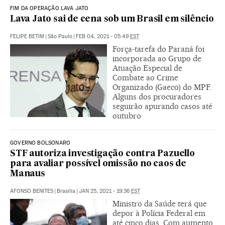
FIM DA OPERAÇÃO LAVA JATO
Lava Jato sai de cena sob um Brasil em silêncio
FELIPE BETIM
|
São Paulo
|
FEB 04, 2021 - 05:49
EST
Força-tarefa do Paraná foi
incorporada ao Grupo de
Atuação Especial de
Combate ao Crime
Organizado (Gaeco) do MPF.
Alguns dos procuradores
seguirão apurando casos até
outubro
GOVERNO BOLSONARO
STF autoriza investigação contra Pazuello
para avaliar possível omissão no caos de
Manaus
AFONSO BENITES
|
Brasília
|
JAN 25, 2021 - 19:36
EST
Ministro da Saúde terá que
depor à Polícia Federal em
até cinco dias. Com aumento