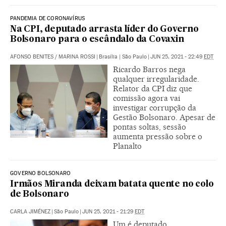
PANDEMIA DE CORONAVÍRUS
Na CPI, deputado arrasta líder do Governo
Bolsonaro para o escândalo da Covaxin
AFONSO BENITES
/
MARINA ROSSI
|
Brasília | São Paulo
|
JUN 25, 2021 - 22:49
EDT
Ricardo Barros nega
qualquer irregularidade.
Relator da CPI diz que
comissão agora vai
investigar corrupção da
Gestão Bolsonaro. Apesar de
pontas soltas, sessão
aumenta pressão sobre o
Planalto
GOVERNO BOLSONARO
Irmãos Miranda deixam batata quente no colo
de Bolsonaro
CARLA JIMÉNEZ
|
São Paulo
|
JUN 25, 2021 - 21:29
EDT
Um é deputado,