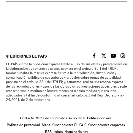
©
EDICIONES EL PAÍS
EL PAÍS BRASIL EN
EL PAÍS BRASI
EL PAÍS B
EL PA
EL PAÍS ejerce la oposición expresa frente al uso de sus obras y prestaciones en
la elaboración de revistas de prensa prevista en el artículo 32.1 del TRLPI;
también realiza la reserva expresa frente a la reproducción, distribución y
comunicación pública de sus trabajos y artículos sobre temas de actualidad
prevista en el artículo 33.1 del TRLPI; y, asimismo, realiza una reserva expresa
de las reproducciones y usos de las obras y otras prestaciones accesibles desde
este sitio web a medios de lectura mecánica u otros medios que resulten
adecuados a tal fin de conformidad con el artículo 67.3 del Real Decreto - ley
24/2021, de 2 de noviembre
Contacto
Venta de contenidos
Aviso legal
Política cookies
Política de privacidad
Mapa
Suscripciones EL PAÍS
Suscripciones empresas
RSS
Índice
Noticias de hoy