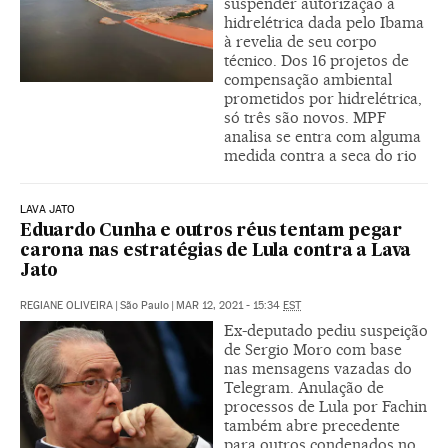
suspender autorização à
hidrelétrica dada pelo Ibama
à revelia de seu corpo
técnico. Dos 16 projetos de
compensação ambiental
prometidos por hidrelétrica,
só três são novos. MPF
analisa se entra com alguma
medida contra a seca do rio
LAVA JATO
Eduardo Cunha e outros réus tentam pegar
carona nas estratégias de Lula contra a Lava
Jato
REGIANE OLIVEIRA
|
São Paulo
|
MAR 12, 2021 - 15:34
EST
Ex-deputado pediu suspeição
de Sergio Moro com base
nas mensagens vazadas do
Telegram. Anulação de
processos de Lula por Fachin
também abre precedente
para outros condenados no