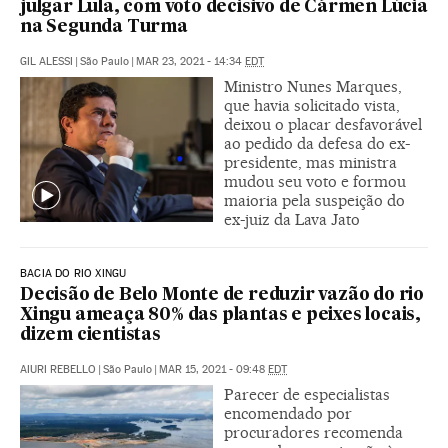
julgar Lula, com voto decisivo de Cármen Lúcia
na Segunda Turma
GIL ALESSI
|
São Paulo
|
MAR 23, 2021 - 14:34
EDT
Ministro Nunes Marques,
que havia solicitado vista,
deixou o placar desfavorável
ao pedido da defesa do ex-
presidente, mas ministra
mudou seu voto e formou
maioria pela suspeição do
ex-juiz da Lava Jato
BACIA DO RIO XINGU
Decisão de Belo Monte de reduzir vazão do rio
Xingu ameaça 80% das plantas e peixes locais,
dizem cientistas
AIURI REBELLO
|
São Paulo
|
MAR 15, 2021 - 09:48
EDT
Parecer de especialistas
encomendado por
procuradores recomenda