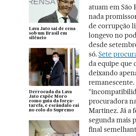
atuam em São P
nada promissor
de corrupção li
Lava Jato sai de cena
longevo no pode
sob um Brasil em
silêncio
desde setembr
só.
Sete procur
da equipe que 
deixando apen
remanescente. 
“incompatibili
Derrocada da Lava
Jato expõe Moro
procuradora nat
como guia da força-
tarefa, e escândalo cai
Martinez. Já a 
no colo do Supremo
segunda mais p
final semelhant