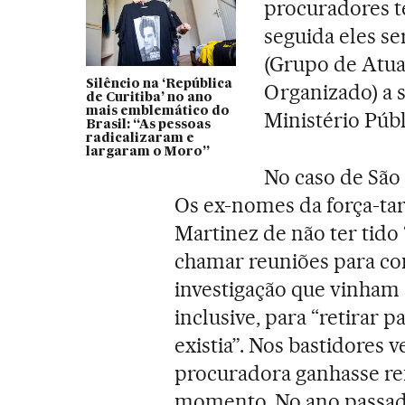
procuradores t
seguida eles s
(Grupo de Atua
Silêncio na ‘República
Organizado) a s
de Curitiba’ no ano
mais emblemático do
Ministério Públ
Brasil: “As pessoas
radicalizaram e
largaram o Moro”
No caso de São 
Os ex-nomes da força-ta
Martinez de não ter tido 
chamar reuniões para co
investigação que vinham 
inclusive, para “retirar 
existia”. Nos bastidores v
procuradora ganhasse ref
momento. No ano passado,