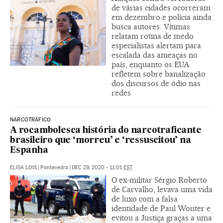
de várias cidades ocorreram
em dezembro e polícia ainda
busca autores. Vítimas
relatam rotina de medo
especialistas alertam para
escalada das ameaças no
país, enquanto os EUA
refletem sobre banalização
dos discursos de ódio nas
redes
NARCOTRÁFICO
A rocambolesca história do narcotraficante
brasileiro que ‘morreu’ e ‘ressuscitou’ na
Espanha
ELISA LOIS
|
Pontevedra
|
DEC 29, 2020 - 11:01
EST
O ex-militar Sérgio Roberto
de Carvalho, levava uma vida
de luxo com a falsa
identidade de Paul Wouter e
evitou a Justiça graças a uma