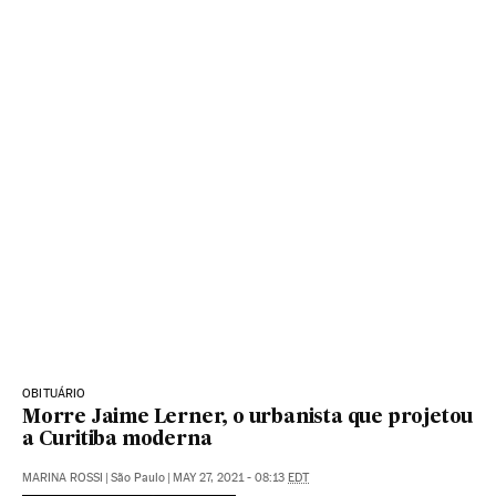
OBITUÁRIO
Morre Jaime Lerner, o urbanista que projetou
a Curitiba moderna
MARINA ROSSI
|
São Paulo
|
MAY 27, 2021 - 08:13
EDT