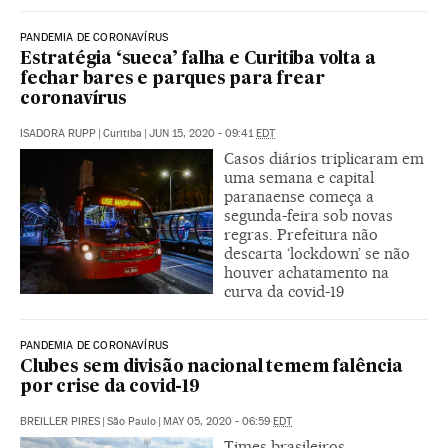
PANDEMIA DE CORONAVÍRUS
Estratégia ‘sueca’ falha e Curitiba volta a
fechar bares e parques para frear
coronavírus
ISADORA RUPP
|
Curitiba
|
JUN 15, 2020 - 09:41
EDT
Casos diários triplicaram em
uma semana e capital
paranaense começa a
segunda-feira sob novas
regras. Prefeitura não
descarta ‘lockdown’ se não
houver achatamento na
curva da covid-19
PANDEMIA DE CORONAVÍRUS
Clubes sem divisão nacional temem falência
por crise da covid-19
BREILLER PIRES
|
São Paulo
|
MAY 05, 2020 - 06:59
EDT
Times brasileiros