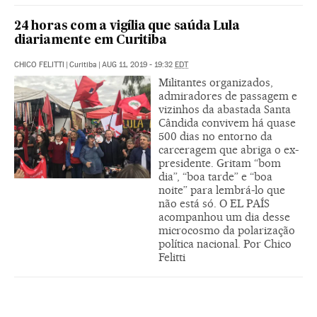
24 horas com a vigília que saúda Lula
diariamente em Curitiba
CHICO FELITTI
|
Curitiba
|
AUG 11, 2019 - 19:32
EDT
Militantes organizados,
admiradores de passagem e
vizinhos da abastada Santa
Cândida convivem há quase
500 dias no entorno da
carceragem que abriga o ex-
presidente. Gritam “bom
dia”, “boa tarde” e “boa
noite” para lembrá-lo que
não está só. O EL PAÍS
acompanhou um dia desse
microcosmo da polarização
política nacional. Por Chico
Felitti