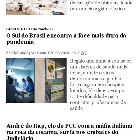
declaração de óbito assinada
por um cirurgião plástico
PANDEMIA DE CORONAVÍRUS
O Sul do Brasil encontra a face mais dura da
pandemia
BEATRIZ JUCÁ
|
São Paulo
|
DEC 22, 2020 - 15:29
EST
Região que tinha a seu favor
um sistema de saúde mais
forte, e onde o vírus
demorou mais a ganhar
força, agora tem hospitais
lotados, fila de espera por
UTI e dificuldade para
contratar profissionais de
saúde
André do Rap, elo do PCC com a máfia italiana
na rota da cocaína, surfa nos embates do
Judiciário