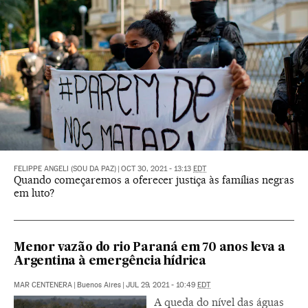
FELIPPE ANGELI (SOU DA PAZ)
|
OCT 30, 2021 - 13:13
EDT
Quando começaremos a oferecer justiça às famílias negras
em luto?
Menor vazão do rio Paraná em 70 anos leva a
Argentina à emergência hídrica
MAR CENTENERA
|
Buenos Aires
|
JUL 29, 2021 - 10:49
EDT
A queda do nível das águas