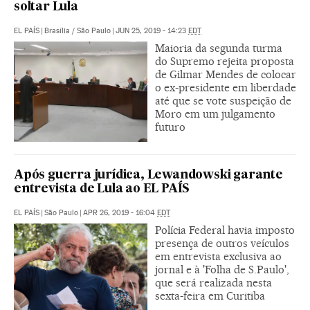
soltar Lula
EL PAÍS
|
Brasília / São Paulo
|
JUN 25, 2019 - 14:23
EDT
Maioria da segunda turma
do Supremo rejeita proposta
de Gilmar Mendes de colocar
o ex-presidente em liberdade
até que se vote suspeição de
Moro em um julgamento
futuro
Após guerra jurídica, Lewandowski garante
entrevista de Lula ao EL PAÍS
EL PAÍS
|
São Paulo
|
APR 26, 2019 - 16:04
EDT
Polícia Federal havia imposto
presença de outros veículos
em entrevista exclusiva ao
jornal e à 'Folha de S.Paulo',
que será realizada nesta
sexta-feira em Curitiba