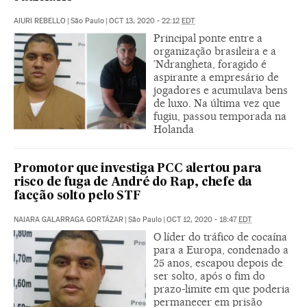
AIURI REBELLO
|
São Paulo
|
OCT 13, 2020 - 22:12
EDT
Principal ponte entre a
organização brasileira e a
’Ndrangheta, foragido é
aspirante a empresário de
jogadores e acumulava bens
de luxo. Na última vez que
fugiu, passou temporada na
Holanda
Promotor que investiga PCC alertou para
risco de fuga de André do Rap, chefe da
facção solto pelo STF
NAIARA GALARRAGA GORTÁZAR
|
São Paulo
|
OCT 12, 2020 - 18:47
EDT
O líder do tráfico de cocaína
para a Europa, condenado a
25 anos, escapou depois de
ser solto, após o fim do
prazo-limite em que poderia
permanecer em prisão