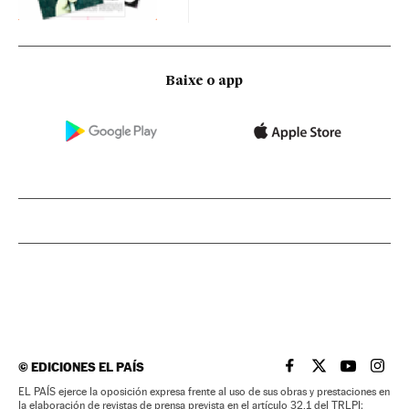
Baixe o app
©
EDICIONES EL PAÍS
EL PAÍS BRASIL EN
EL PAÍS BRASI
EL PAÍS B
EL PA
EL PAÍS ejerce la oposición expresa frente al uso de sus obras y prestaciones en
la elaboración de revistas de prensa prevista en el artículo 32.1 del TRLPI;