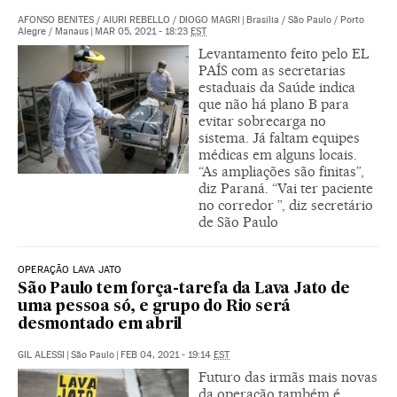
AFONSO BENITES
/
AIURI REBELLO
/
DIOGO MAGRI
|
Brasília / São Paulo / Porto
Alegre / Manaus
|
MAR 05, 2021 - 18:23
EST
Levantamento feito pelo EL
PAÍS com as secretarias
estaduais da Saúde indica
que não há plano B para
evitar sobrecarga no
sistema. Já faltam equipes
médicas em alguns locais.
“As ampliações são finitas”,
diz Paraná. “Vai ter paciente
no corredor ”, diz secretário
de São Paulo
OPERAÇÃO LAVA JATO
São Paulo tem força-tarefa da Lava Jato de
uma pessoa só, e grupo do Rio será
desmontado em abril
GIL ALESSI
|
São Paulo
|
FEB 04, 2021 - 19:14
EST
Futuro das irmãs mais novas
da operação também é