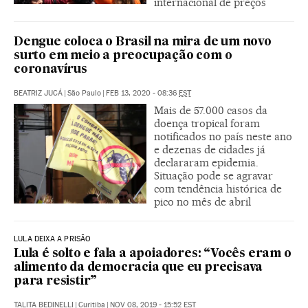
internacional de preços
Dengue coloca o Brasil na mira de um novo
surto em meio a preocupação com o
coronavírus
BEATRIZ JUCÁ
|
São Paulo
|
FEB 13, 2020 - 08:36
EST
Mais de 57.000 casos da
doença tropical foram
notificados no país neste ano
e dezenas de cidades já
declararam epidemia.
Situação pode se agravar
com tendência histórica de
pico no mês de abril
LULA DEIXA A PRISÃO
Lula é solto e fala a apoiadores: “Vocês eram o
alimento da democracia que eu precisava
para resistir”
TALITA BEDINELLI
|
Curitiba
|
NOV 08, 2019 - 15:52
EST