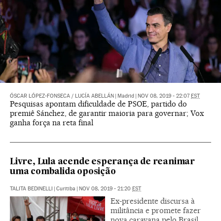
ÓSCAR LÓPEZ-FONSECA
/
LUCÍA ABELLÁN
|
Madrid
|
NOV 08, 2019 - 22:07
EST
Pesquisas apontam dificuldade de PSOE, partido do
premiê Sánchez, de garantir maioria para governar; Vox
ganha força na reta final
Livre, Lula acende esperança de reanimar
uma combalida oposição
TALITA BEDINELLI
|
Curitiba
|
NOV 08, 2019 - 21:20
EST
Ex-presidente discursa à
militância e promete fazer
nova caravana pelo Brasil