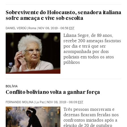
Sobrevivente do Holocausto, senadora italiana
sofre ameaça e vive sob escolta
DANIEL VERDÚ
|
Roma
|
NOV 08, 2019 - 06:58
EST
Liliana Segre, de 89 anos,
recebe 200 ameaças fascistas
por dia e terá que ser
acompanhada por dois
policiais em todos os atos
públicos
BOLÍVIA
Conflito boliviano volta a ganhar força
FERNANDO MOLINA
|
La Paz
|
NOV 08, 2019 - 06:09
EST
Três pessoas morreram e
dezenas ficaram feridas nos
confrontos iniciados após a
eleição de 20 de outubro