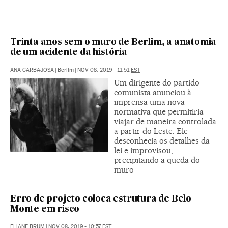
Trinta anos sem o muro de Berlim, a anatomia
de um acidente da história
ANA CARBAJOSA
|
Berlim
|
NOV 08, 2019 - 11:51
EST
Um dirigente do partido
comunista anunciou à
imprensa uma nova
normativa que permitiria
viajar de maneira controlada
a partir do Leste. Ele
desconhecia os detalhes da
lei e improvisou,
precipitando a queda do
muro
Erro de projeto coloca estrutura de Belo
Monte em risco
ELIANE BRUM
|
NOV 08, 2019 - 10:57
EST