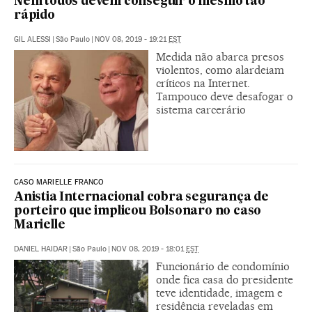
Nem todos devem conseguir o mesmo tão
rápido
GIL ALESSI
|
São Paulo
|
NOV 08, 2019 - 19:21
EST
Medida não abarca presos
violentos, como alardeiam
críticos na Internet.
Tampouco deve desafogar o
sistema carcerário
CASO MARIELLE FRANCO
Anistia Internacional cobra segurança de
porteiro que implicou Bolsonaro no caso
Marielle
DANIEL HAIDAR
|
São Paulo
|
NOV 08, 2019 - 18:01
EST
Funcionário de condomínio
onde fica casa do presidente
teve identidade, imagem e
residência reveladas em