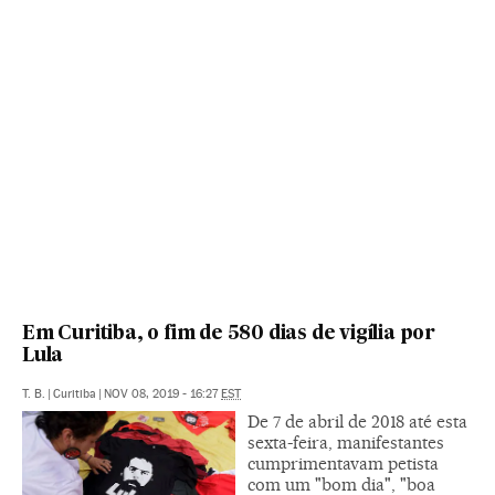
Em Curitiba, o fim de 580 dias de vigília por
Lula
T. B.
|
Curitiba
|
NOV 08, 2019 - 16:27
EST
De 7 de abril de 2018 até esta
sexta-feira, manifestantes
cumprimentavam petista
com um "bom dia", "boa