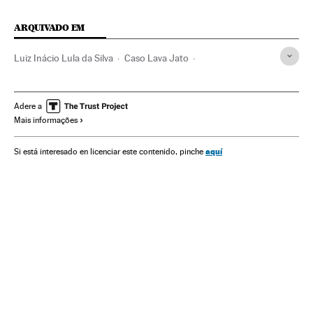
ARQUIVADO EM
Luiz Inácio Lula da Silva
Caso Lava Jato
Operação Lava Jato
Investigação policial
Escândalos políticos
Corrupção política
Polícia
Adere a
Mais informações
Investigação judicial
Corrupção
Brasil
Força segurança
América do Sul
América Latina
aquí
Si está interesado en licenciar este contenido, pinche
Delitos
América
Processo judicial
Política
Justiça