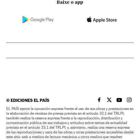
Baixe o app
©
EDICIONES EL PAÍS
EL PAÍS BRASIL EN
EL PAÍS BRASI
EL PAÍS B
EL PA
EL PAÍS ejerce la oposición expresa frente al uso de sus obras y prestaciones en
la elaboración de revistas de prensa prevista en el artículo 32.1 del TRLPI;
también realiza la reserva expresa frente a la reproducción, distribución y
comunicación pública de sus trabajos y artículos sobre temas de actualidad
prevista en el artículo 33.1 del TRLPI; y, asimismo, realiza una reserva expresa
de las reproducciones y usos de las obras y otras prestaciones accesibles desde
este sitio web a medios de lectura mecánica u otros medios que resulten