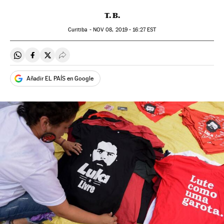
T. B.
Curitiba -
NOV
08, 2019 - 16:27
EST
Compartir en Whatsapp
Compartir en Facebook
Compartir en Twitter
Desplegar Redes Sociales
Añadir EL PAÍS en Google