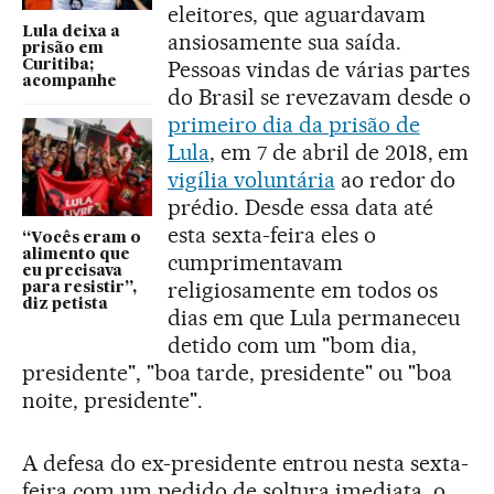
eleitores, que aguardavam
Lula deixa a
ansiosamente sua saída.
prisão em
Pessoas vindas de várias partes
Curitiba;
acompanhe
do Brasil se revezavam desde o
primeiro dia da prisão de
Lula
, em 7 de abril de 2018, em
vigília voluntária
ao redor do
prédio. Desde essa data até
esta sexta-feira eles o
“Vocês eram o
alimento que
cumprimentavam
eu precisava
religiosamente em todos os
para resistir”,
diz petista
dias em que Lula permaneceu
detido com um "bom dia,
presidente", "boa tarde, presidente" ou "boa
noite, presidente".
A defesa do ex-presidente entrou nesta sexta-
feira com um pedido de soltura imediata, o