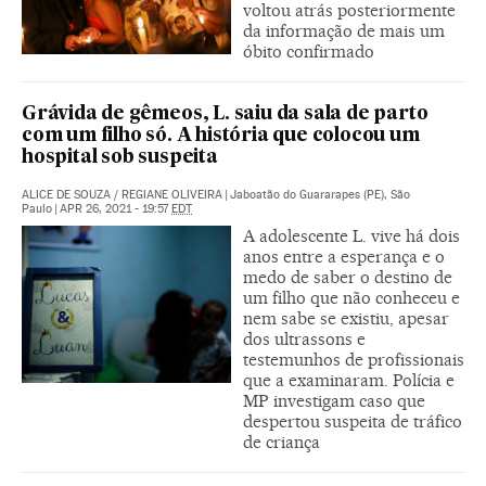
voltou atrás posteriormente
da informação de mais um
óbito confirmado
Grávida de gêmeos, L. saiu da sala de parto
com um filho só. A história que colocou um
hospital sob suspeita
ALICE DE SOUZA
/
REGIANE OLIVEIRA
|
Jaboatão do Guararapes (PE), São
Paulo
|
APR 26, 2021 - 19:57
EDT
A adolescente L. vive há dois
anos entre a esperança e o
medo de saber o destino de
um filho que não conheceu e
nem sabe se existiu, apesar
dos ultrassons e
testemunhos de profissionais
que a examinaram. Polícia e
MP investigam caso que
despertou suspeita de tráfico
de criança