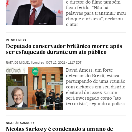
o diretor do filme também
ficou ferido. “Não há
palavras para transmitir meu
choque e tristeza”, declarou
o ator
REINO UNIDO
Deputado conservador britânico morre após
ser esfaqueado durante um ato público
RAFA DE MIGUEL
|
Londres
|
OCT 15, 2021 - 11:17
EDT
David Amess, um forte
defensor do Brexit, estava
participando de uma reunião
com eleitores em seu distrito
eleitoral de Essex. Crime
será investigado como “ato
terrorista”, segundo a polícia
NICOLÁS SARKOZY
Nicolas Sarkozy é condenado a um ano de