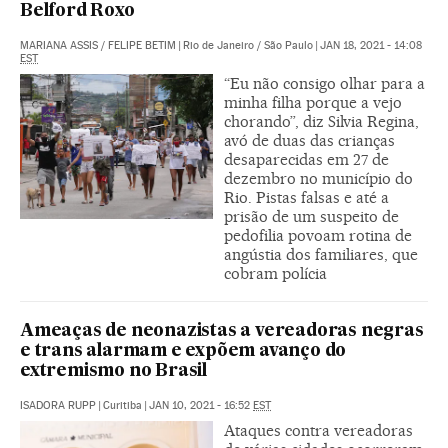
Belford Roxo
MARIANA ASSIS
/
FELIPE BETIM
|
Rio de Janeiro / São Paulo
|
JAN 18, 2021 - 14:08
EST
“Eu não consigo olhar para a
minha filha porque a vejo
chorando”, diz Silvia Regina,
avó de duas das crianças
desaparecidas em 27 de
dezembro no município do
Rio. Pistas falsas e até a
prisão de um suspeito de
pedofilia povoam rotina de
angústia dos familiares, que
cobram polícia
Ameaças de neonazistas a vereadoras negras
e trans alarmam e expõem avanço do
extremismo no Brasil
ISADORA RUPP
|
Curitiba
|
JAN 10, 2021 - 16:52
EST
Ataques contra vereadoras