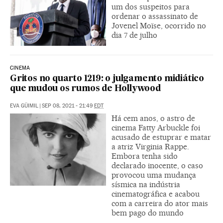
um dos suspeitos para
ordenar o assassinato de
Jovenel Moïse, ocorrido no
dia 7 de julho
CINEMA
Gritos no quarto 1219: o julgamento midiático
que mudou os rumos de Hollywood
EVA GÜIMIL
|
SEP 08, 2021 - 21:49
EDT
Há cem anos, o astro de
cinema Fatty Arbuckle foi
acusado de estuprar e matar
a atriz Virginia Rappe.
Embora tenha sido
declarado inocente, o caso
provocou uma mudança
sísmica na indústria
cinematográfica e acabou
com a carreira do ator mais
bem pago do mundo