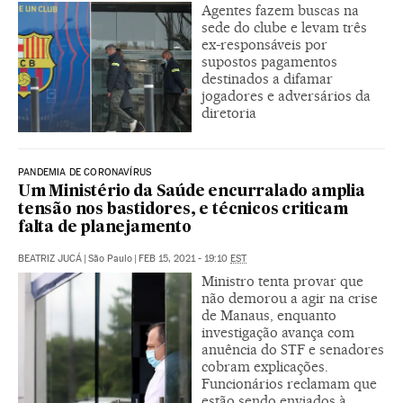
Agentes fazem buscas na
sede do clube e levam três
ex-responsáveis por
supostos pagamentos
destinados a difamar
jogadores e adversários da
diretoria
PANDEMIA DE CORONAVÍRUS
Um Ministério da Saúde encurralado amplia
tensão nos bastidores, e técnicos criticam
falta de planejamento
BEATRIZ JUCÁ
|
São Paulo
|
FEB 15, 2021 - 19:10
EST
Ministro tenta provar que
não demorou a agir na crise
de Manaus, enquanto
investigação avança com
anuência do STF e senadores
cobram explicações.
Funcionários reclamam que
estão sendo enviados à