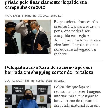
prisão pelo financiamento ilegal de sua
campanha em 2012
MARC BASSETS
|
Paris
|
SEP 30, 2021 - 16:50
EDT
Ex-presidente francês não
precisará ir para a cadeia: a
pena, que poderá ser
cumprida em regime
domiciliar com tornozeleira
eletrônica, ficará suspensa
porque seu advogado vai
recorrer
Delegada acusa Zara de racismo após ser
barrada em shopping center de Fortaleza
BEATRIZ JUCÁ
|
Fortaleza
|
SEP 20, 2021 - 19:32
EDT
Polícia diz que loja se
recusou a fornecer imagens
internas para investigar se
houve crime de racismo e
apreende material com um