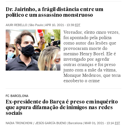
Dr. Jairinho, a frágil distância entre um
político e um assassino monstruoso
AIURI REBELLO
|
São Paulo
|
APR 10, 2021 - 13:39
EDT
Vereador, eleito cinco vezes,
foi apontado pela polícia
como autor das lesões que
provocaram morte do
menino Henry Borel. Ele é
investigado por agredir
outras crianças e foi preso
junto com a mãe da vítima,
Monique Medeiros, que teria
encoberto o crime
FC BARCELONA
Ex-presidente do Barça é preso em inquérito
que apura difamação de inimigos nas redes
sociais
NADIA TRONCHONI
/
JESÚS GARCÍA BUENO
|
Barcelona
|
MAR 01, 2021 - 13:14
EST