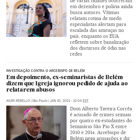
de várias cidades ocorreram
em dezembro e polícia ainda
busca autores. Vítimas
relatam rotina de medo
especialistas alertam para
escalada das ameaças no
país, enquanto os EUA
refletem sobre banalização
dos discursos de ódio nas
redes
INVESTIGAÇÃO CONTRA O ARCEBISPO DE BELÉM
Em depoimento, ex-seminaristas de Belém
dizem que Igreja ignorou pedido de ajuda ao
relatarem abusos
AIURI REBELLO
|
São Paulo
|
JAN 10, 2021 - 12:04
EST
Dom Alberto Taveira Corrêa
é acusado de crimes sexuais
por quatro ex-estudantes do
Seminário São Pio X entre
2010 e 2014. Arcebispo de
Belém nega acusações e diz