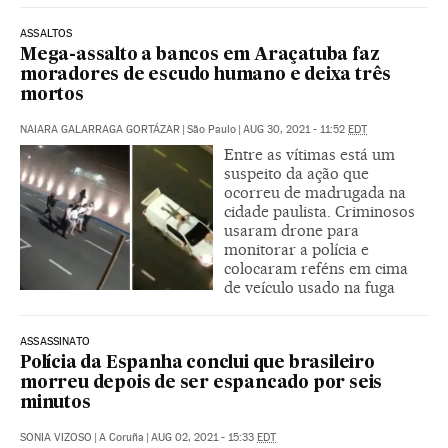
ASSALTOS
Mega-assalto a bancos em Araçatuba faz
moradores de escudo humano e deixa três
mortos
NAIARA GALARRAGA GORTÁZAR
|
São Paulo
|
AUG 30, 2021 - 11:52
EDT
Entre as vítimas está um
suspeito da ação que
ocorreu de madrugada na
cidade paulista. Criminosos
usaram drone para
monitorar a polícia e
colocaram reféns em cima
de veículo usado na fuga
ASSASSINATO
Polícia da Espanha conclui que brasileiro
morreu depois de ser espancado por seis
minutos
SONIA VIZOSO
|
A Coruña
|
AUG 02, 2021 - 15:33
EDT