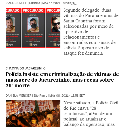
ISADORA RUPP
|
Curitiba
|
MAY 17, 2021 - 18:09
EDT
Segundo delegado, duas
vítimas do Paraná e uma de
Santa Catarina foram
selecionadas por meio de
aplicativo de
relacionamentos e
encontradas com sinais de
asfixia. Suposto alvo de
ataque fez denúncia
CHACINA DO JACAREZINHO
Polícia insiste em criminalização de vítimas de
massacre do Jacarezinho, mas recua sobre
29ª morte
DANIELA MERCIER
|
São Paulo
|
MAY 08, 2021 - 13:58
EDT
Neste sábado, a Polícia Civil
do Rio citava “28
criminosos”, além de um
policial, ao atualizar o
balanço da operação, mas