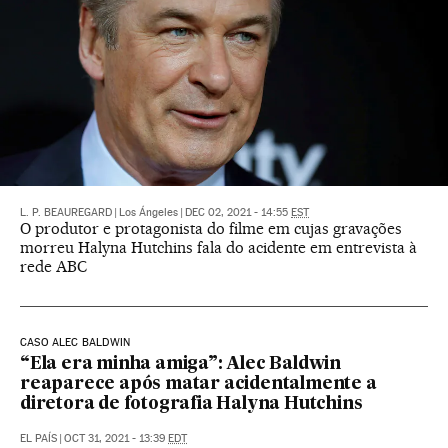
L. P. BEAUREGARD
|
Los Ángeles
|
DEC 02, 2021 - 14:55
EST
O produtor e protagonista do filme em cujas gravações
morreu Halyna Hutchins fala do acidente em entrevista à
rede ABC
CASO ALEC BALDWIN
“Ela era minha amiga”: Alec Baldwin
reaparece após matar acidentalmente a
diretora de fotografia Halyna Hutchins
EL PAÍS
|
OCT 31, 2021 - 13:39
EDT