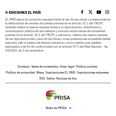
©
EDICIONES EL PAÍS
EL PAÍS BRASIL EN
EL PAÍS BRASI
EL PAÍS B
EL PA
EL PAÍS ejerce la oposición expresa frente al uso de sus obras y prestaciones en
la elaboración de revistas de prensa prevista en el artículo 32.1 del TRLPI;
también realiza la reserva expresa frente a la reproducción, distribución y
comunicación pública de sus trabajos y artículos sobre temas de actualidad
prevista en el artículo 33.1 del TRLPI; y, asimismo, realiza una reserva expresa
de las reproducciones y usos de las obras y otras prestaciones accesibles desde
este sitio web a medios de lectura mecánica u otros medios que resulten
adecuados a tal fin de conformidad con el artículo 67.3 del Real Decreto - ley
24/2021, de 2 de noviembre
Contacto
Venta de contenidos
Aviso legal
Política cookies
Política de privacidad
Mapa
Suscripciones EL PAÍS
Suscripciones empresas
RSS
Índice
Noticias de hoy
Webs de PRISA