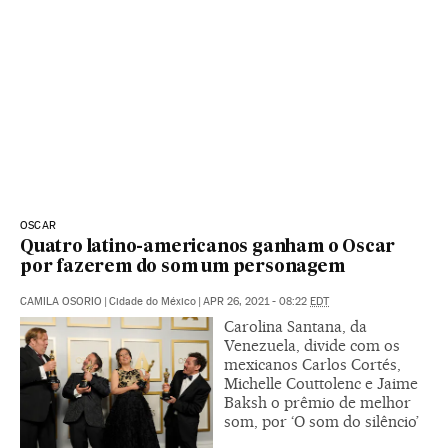
OSCAR
Quatro latino-americanos ganham o Oscar
por fazerem do som um personagem
CAMILA OSORIO
|
Cidade do México
|
APR 26, 2021 - 08:22
EDT
Carolina Santana, da
Venezuela, divide com os
mexicanos Carlos Cortés,
Michelle Couttolenc e Jaime
Baksh o prêmio de melhor
som, por ‘O som do silêncio’