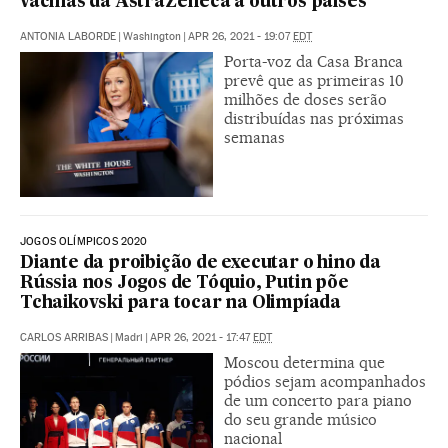
vacinas da AstraZeneca a outros países
ANTONIA LABORDE
|
Washington
|
APR 26, 2021 - 19:07
EDT
Porta-voz da Casa Branca
prevê que as primeiras 10
milhões de doses serão
distribuídas nas próximas
semanas
JOGOS OLÍMPICOS 2020
Diante da proibição de executar o hino da
Rússia nos Jogos de Tóquio, Putin põe
Tchaikovski para tocar na Olimpíada
CARLOS ARRIBAS
|
Madri
|
APR 26, 2021 - 17:47
EDT
Moscou determina que
pódios sejam acompanhados
de um concerto para piano
do seu grande músico
nacional