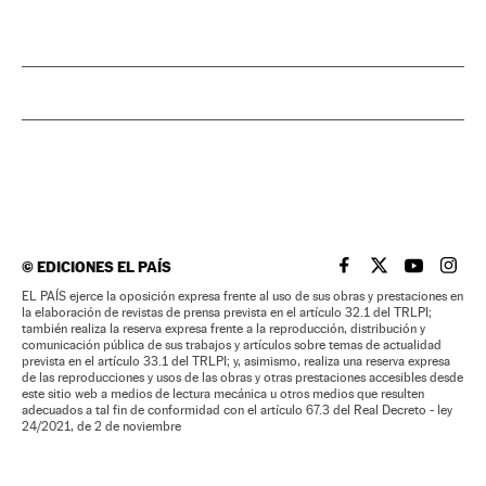
©
EDICIONES EL PAÍS
EL PAÍS BRASIL EN
EL PAÍS BRASI
EL PAÍS B
EL PA
EL PAÍS ejerce la oposición expresa frente al uso de sus obras y prestaciones en
la elaboración de revistas de prensa prevista en el artículo 32.1 del TRLPI;
también realiza la reserva expresa frente a la reproducción, distribución y
comunicación pública de sus trabajos y artículos sobre temas de actualidad
prevista en el artículo 33.1 del TRLPI; y, asimismo, realiza una reserva expresa
de las reproducciones y usos de las obras y otras prestaciones accesibles desde
este sitio web a medios de lectura mecánica u otros medios que resulten
adecuados a tal fin de conformidad con el artículo 67.3 del Real Decreto - ley
24/2021, de 2 de noviembre