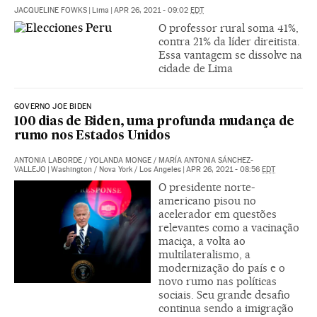
JACQUELINE FOWKS
|
Lima
|
APR 26, 2021 - 09:02
EDT
O professor rural soma 41%,
contra 21% da líder direitista.
Essa vantagem se dissolve na
cidade de Lima
GOVERNO JOE BIDEN
100 dias de Biden, uma profunda mudança de
rumo nos Estados Unidos
ANTONIA LABORDE
/
YOLANDA MONGE
/
MARÍA ANTONIA SÁNCHEZ-
VALLEJO
|
Washington / Nova York / Los Angeles
|
APR 26, 2021 - 08:56
EDT
O presidente norte-
americano pisou no
acelerador em questões
relevantes como a vacinação
maciça, a volta ao
multilateralismo, a
modernização do país e o
novo rumo nas políticas
sociais. Seu grande desafio
continua sendo a imigração