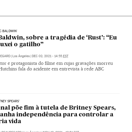
C BALDWIN'
Baldwin, sobre a tragédia de ‘Rust’: “Eu
uxei o gatilho”
UREGARD
|
Los Ángeles
|
DEC 02, 2021 - 14:55
EST
tor e protagonista do filme em cujas gravações morreu
Hutchins fala do acidente em entrevista à rede ABC
TNEY SPEARS'
nal põe fim à tutela de Britney Spears,
anha independência para controlar a
ia vida