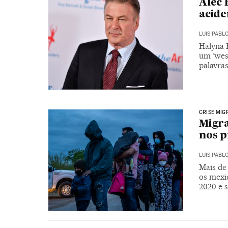
Alec 
acid
LUIS PABL
Halyna H
um ‘west
palavras
CRISE MIG
Migra
nos p
LUIS PABL
Mais de 
os mexi
2020 e 