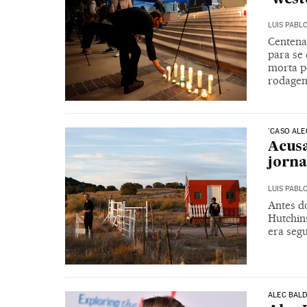
LUIS PABL
Centena
para se 
morta p
rodagem
'CASO ALE
Acusa
jorna
LUIS PABL
Antes d
Hutchin
era seg
ALEC BAL