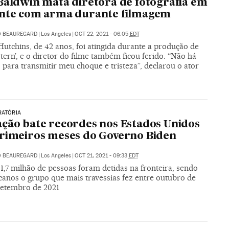
Baldwin mata diretora de fotografia em
ente com arma durante filmagem
O BEAUREGARD
|
Los Angeles
|
OCT 22, 2021 - 06:05
EDT
utchins, de 42 anos, foi atingida durante a produção de
ern’, e o diretor do filme também ficou ferido. “Não há
 para transmitir meu choque e tristeza”, declarou o ator
RATÓRIA
ção bate recordes nos Estados Unidos
rimeiros meses do Governo Biden
O BEAUREGARD
|
Los Angeles
|
OCT 21, 2021 - 09:33
EDT
1,7 milhão de pessoas foram detidas na fronteira, sendo
canos o grupo que mais travessias fez entre outubro de
setembro de 2021