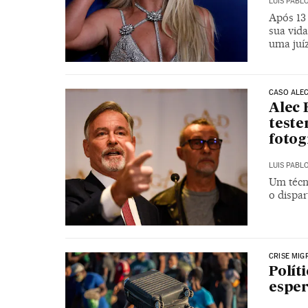
LUIS PABL
Após 13 
sua vida
uma juí
CASO ALE
Alec 
teste
fotog
LUIS PABL
Um técni
o dispa
CRISE MIG
Polít
esper