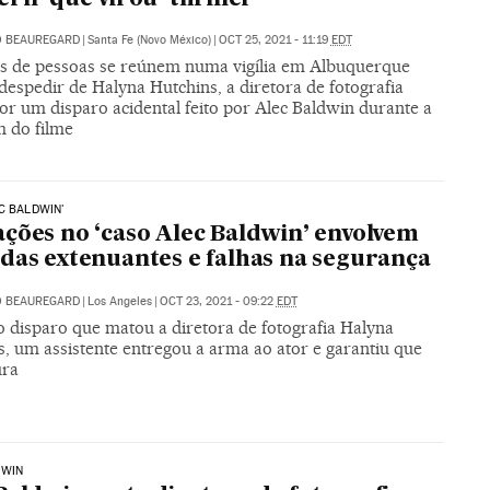
O BEAUREGARD
|
Santa Fe (Novo México)
|
OCT 25, 2021 - 11:19
EDT
s de pessoas se reúnem numa vigília em Albuquerque
despedir de Halyna Hutchins, a diretora de fotografia
or um disparo acidental feito por Alec Baldwin durante a
 do filme
C BALDWIN'
ções no ‘caso Alec Baldwin’ envolvem
das extenuantes e falhas na segurança
O BEAUREGARD
|
Los Angeles
|
OCT 23, 2021 - 09:22
EDT
o disparo que matou a diretora de fotografia Halyna
s, um assistente entregou a arma ao ator e garantiu que
ura
DWIN