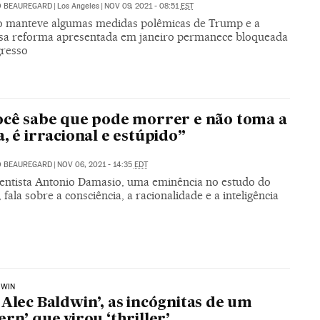
O BEAUREGARD
|
Los Angeles
|
NOV 09, 2021 - 08:51
EST
 manteve algumas medidas polêmicas de Trump e a
sa reforma apresentada em janeiro permanece bloqueada
resso
ocê sabe que pode morrer e não toma a
a, é irracional e estúpido”
O BEAUREGARD
|
NOV 06, 2021 - 14:35
EDT
entista Antonio Damasio, uma eminência no estudo do
 fala sobre a consciência, a racionalidade e a inteligência
DWIN
 Alec Baldwin’, as incógnitas de um
ern’ que virou ‘thriller’