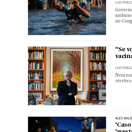
LUIS PABL
Governo
ambicio
no Cong
“Se v
vacin
LUIS PABL
Neuroci
cérebro,
ALEC BAL
‘Caso
‘west