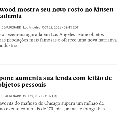
wood mostra seu novo rosto no Museu
cademia
O BEAUREGARD
|
Los Angeles
|
OCT 18, 2021 - 09:45
EDT
ição recém-inaugurada em Los Angeles reúne objetos
nas produções mais famosas e oferece uma nova narrativa
indústria
pone aumenta sua lenda com leilão de
objetos pessoais
O BEAUREGARD
|
OCT 12, 2021 - 11:17
EDT
 favorita do mafioso de Chicago supera um milhão de
no evento com mais de 170 joias, armas e fotografias