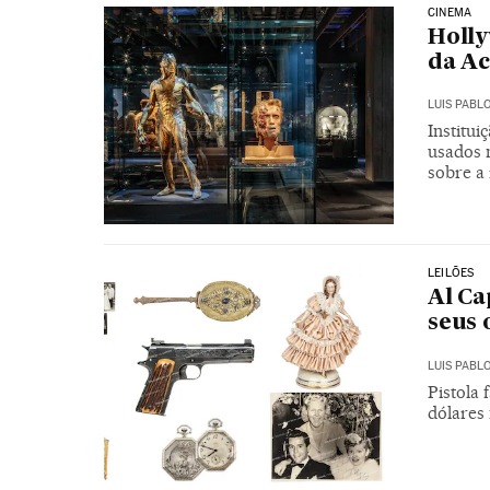
CINEMA
Holly
da A
LUIS PABL
Institu
usados 
sobre a 
LEILÕES
Al Ca
seus 
LUIS PABL
Pistola
dólares 