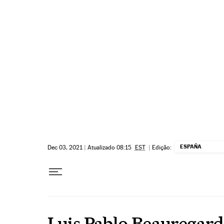
Pular para o conteúdo
ESPAÑA
Dec 03, 2021
|
Atualizado 08:15
EST
|
Edição:
Luis Pablo Beauregard