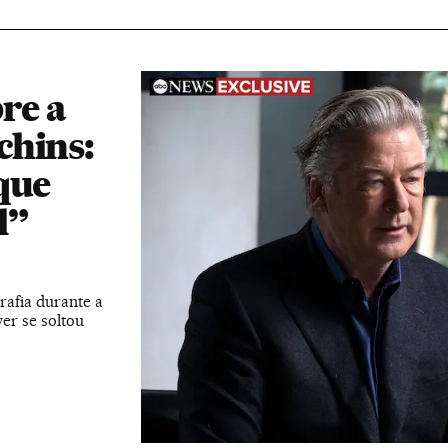
re a
chins:
que
l”
rafia durante a
er se soltou