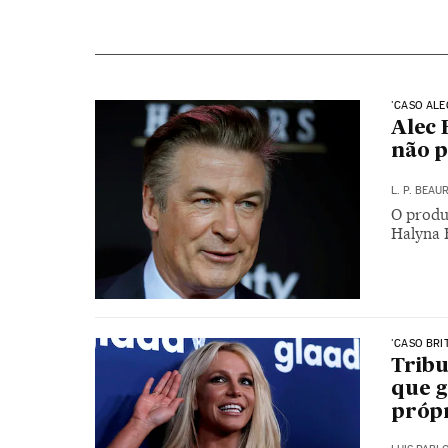
'CASO ALE
Alec 
não p
L. P. BEA
O produ
Halyna 
'CASO BRI
Tribu
que g
própr