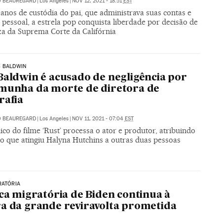
O BEAUREGARD
|
Los Ángeles
|
NOV 12, 2021 - 18:51
EST
anos de custódia do pai, que administrava suas contas e
 pessoal, a estrela pop conquista liberdade por decisão de
za da Suprema Corte da Califórnia
C BALDWIN
Baldwin é acusado de negligência por
munha da morte de diretora de
rafia
O BEAUREGARD
|
Los Angeles
|
NOV 11, 2021 - 07:04
EST
co do filme ‘Rust’ processa o ator e produtor, atribuindo
ro que atingiu Halyna Hutchins a outras duas pessoas
RATÓRIA
ica migratória de Biden continua à
a da grande reviravolta prometida