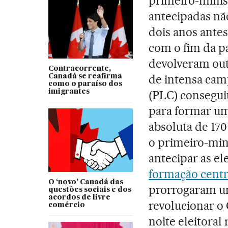
primeiro-minis
antecipadas não
dois anos antes
com o fim da pa
devolveram out
Contracorrente,
de intensa cam
Canadá se reafirma
como o paraíso dos
imigrantes
(PLC) conseguiu
para formar um
absoluta de 17
o primeiro-mini
antecipar as el
formação centr
O ‘novo’ Canadá das
prorrogaram u
questões sociais e dos
acordos de livre
revolucionar o 
comércio
noite eleitoral