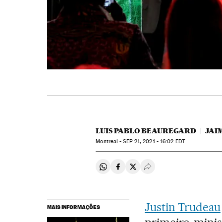
LUIS PABLO BEAUREGARD
JAI
Montreal -
SEP
21, 2021 - 16:02
EDT
Compartir en Whatsapp
Compartir en Facebook
Compartir en Twitter
Desplegar Redes Soci
Justin Trudeau
MAIS INFORMAÇÕES