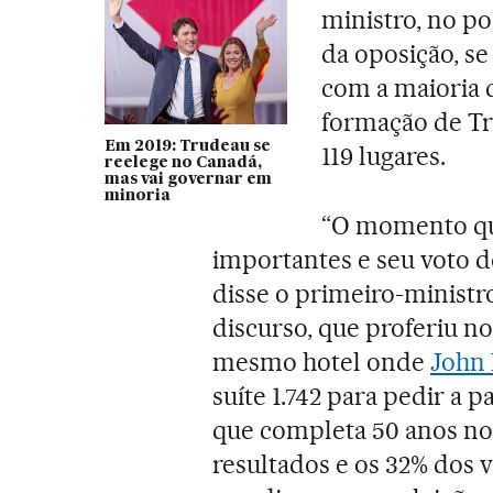
ministro, no p
da oposição, se
com a maioria 
formação de Tr
Em 2019: Trudeau se
119 lugares.
reelege no Canadá,
mas vai governar em
minoria
“O momento qu
importantes e seu voto d
disse o primeiro-minist
discurso, que proferiu n
mesmo hotel onde
John 
suíte 1.742 para pedir a p
que completa 50 anos no N
resultados e os 32% dos v