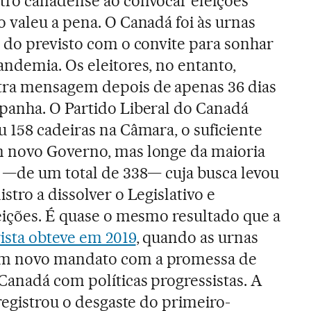
tro canadense ao convocar eleições
 valeu a pena. O Canadá foi às urnas
 do previsto com o convite para sonhar
ndemia. Os eleitores, no entanto,
ra mensagem depois de apenas 36 dias
panha. O Partido Liberal do Canadá
 158 cadeiras na Câmara, o suficiente
 novo Governo, mas longe da maioria
0 —de um total de 338— cuja busca levou
stro a dissolver o Legislativo e
eições. É quase o mesmo resultado que a
ista obteve em 2019
, quando as urnas
m novo mandato com a promessa de
Canadá com políticas progressistas. A
 registrou o desgaste do primeiro-