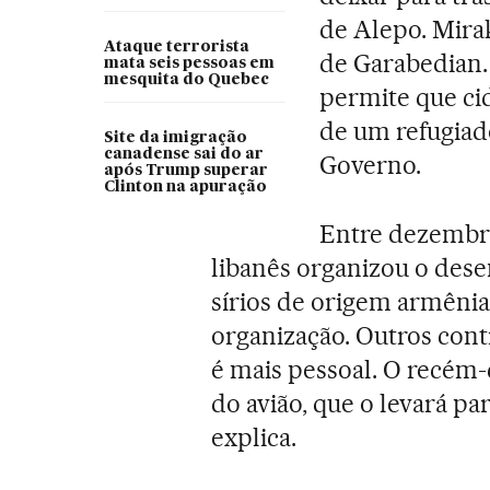
de Alepo. Mira
Ataque terrorista
de Garabedian.
mata seis pessoas em
mesquita do Quebec
permite que ci
de um refugiad
Site da imigração
canadense sai do ar
Governo.
após Trump superar
Clinton na apuração
Entre dezembro
libanês organizou o des
sírios de origem armêni
organização. Outros con
é mais pessoal. O recé
do avião, que o levará pa
explica.