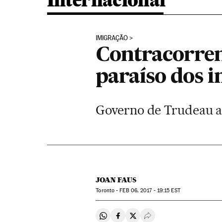
Internacional
IMIGRAÇÃO
Contracorren
paraíso dos 
Governo de Trudeau ac
JOAN FAUS
Toronto -
FEB
06, 2017 - 19:15
EST
Compartir en Whatsapp
Compartir en Facebook
Compartir en Twitter
Desplegar Redes Soci