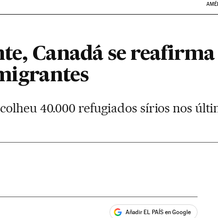
AMÉ
te, Canadá se reafirma
imigrantes
olheu 40.000 refugiados sírios nos últ
Añadir EL PAÍS en Google
ales