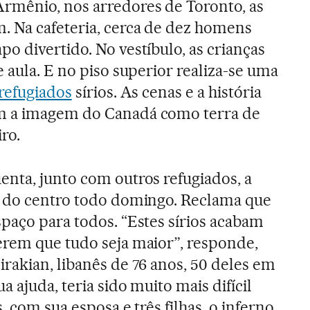
rmênio, nos arredores de Toronto, as
 Na cafeteria, cerca de dez homens
o divertido. No vestíbulo, as crianças
 aula. E no piso superior realiza-se uma
refugiados
sírios. As cenas e a história
m a imagem do Canadá como terra de
ro.
enta, junto com outros refugiados, a
a do centro todo domingo. Reclama que
paço para todos. “Estes sírios acabam
erem que tudo seja maior”, responde,
rakian, libanês de 76 anos, 50 deles em
a ajuda, teria sido muito mais difícil
, com sua esposa e três filhas, o inferno