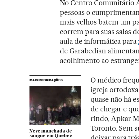
No Centro Comunitário A
pessoas o cumprimentam.
mais velhos batem um pap
correm para suas salas de
aula de informática para
de Garabedian alimenta
acolhimento ao estrangei
O médico frequ
MAIS INFORMAÇÕES
igreja ortodox
quase não há es
de chegar e qu
rindo, Apkar Mi
Toronto. Sem su
Neve manchada de
deixar para trás
sangue em Quebec