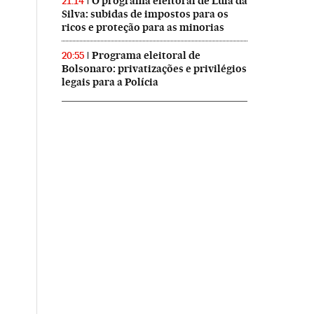
O programa eleitoral de Lula da
21:14
Silva: subidas de impostos para os
ricos e proteção para as minorias
Programa eleitoral de
20:55
Bolsonaro: privatizações e privilégios
legais para a Polícia