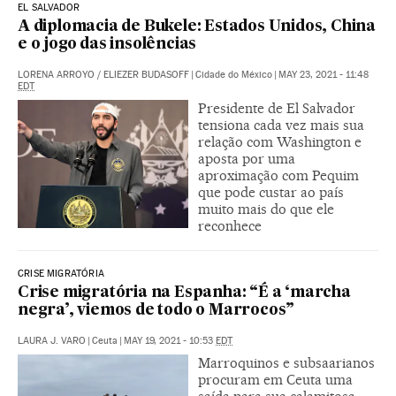
EL SALVADOR
A diplomacia de Bukele: Estados Unidos, China
e o jogo das insolências
LORENA ARROYO
/
ELIEZER BUDASOFF
|
Cidade do México
|
MAY 23, 2021 - 11:48
EDT
Presidente de El Salvador
tensiona cada vez mais sua
relação com Washington e
aposta por uma
aproximação com Pequim
que pode custar ao país
muito mais do que ele
reconhece
CRISE MIGRATÓRIA
Crise migratória na Espanha: “É a ‘marcha
negra’, viemos de todo o Marrocos”
LAURA J. VARO
|
Ceuta
|
MAY 19, 2021 - 10:53
EDT
Marroquinos e subsaarianos
procuram em Ceuta uma