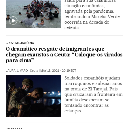
saída para sua calamitosa
situação econômica,
agravada pela pandemia,
lembrando a Marcha Verde
ocorrida na década de
setenta
CRISE MIGRATÓRIA
O dramático resgate de imigrantes que
chegam exaustos a Ceuta: “Coloque-os virados
para cima”
LAURA J. VARO
|
Ceuta
|
MAY 18, 2021 - 20:19
EDT
Soldados espanhóis ajudam
marroquinos e subsaarianos
na praia de El Tarajal. Pais
que cruzaram a fronteira em
família desesperam-se
tentando encontrar as
crianças