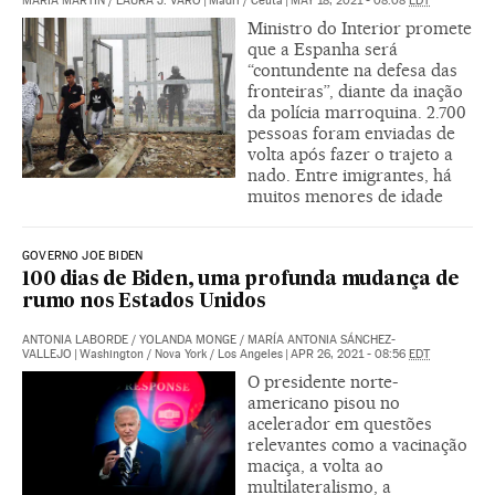
MARÍA MARTÍN
/
LAURA J. VARO
|
Madri / Ceuta
|
MAY 18, 2021 - 08:08
EDT
Ministro do Interior promete
que a Espanha será
“contundente na defesa das
fronteiras”, diante da inação
da polícia marroquina. 2.700
pessoas foram enviadas de
volta após fazer o trajeto a
nado. Entre imigrantes, há
muitos menores de idade
GOVERNO JOE BIDEN
100 dias de Biden, uma profunda mudança de
rumo nos Estados Unidos
ANTONIA LABORDE
/
YOLANDA MONGE
/
MARÍA ANTONIA SÁNCHEZ-
VALLEJO
|
Washington / Nova York / Los Angeles
|
APR 26, 2021 - 08:56
EDT
O presidente norte-
americano pisou no
acelerador em questões
relevantes como a vacinação
maciça, a volta ao
multilateralismo, a