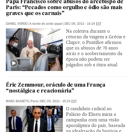
Papa Francisco sobre abusos do arcebispo de
Paris: “Pecados como orgulho e ódio são mais
graves que os carnais”
DANIEL VERDÚ
|
A bordo do avião papal
|
DEC 06, 2021 - 14:24
EST
Na coletiva durante o
retorno da viagem a Grécia e
Chipre, o Pontífice afirmou
que os abusos de 70 anos
atrás e o acobertamento da
época não podem ser
julgados sob a ótica atual
Éric Zemmour, oráculo de uma França
“nostálgica e reacionária”
MARC BASSETS
|
Paris
|
DEC 05, 2021 - 15:24
EST
O candidato radical ao
Palácio do Eliseu inicia a
campanha com uma visão
apocalíptica do país, baseada
na idealização da história e