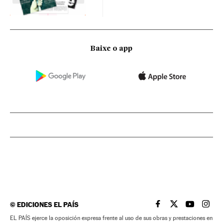
Baixe o app
©
EDICIONES EL PAÍS
EL PAÍS BRASIL EN
EL PAÍS BRASI
EL PAÍS B
EL PA
EL PAÍS ejerce la oposición expresa frente al uso de sus obras y prestaciones en