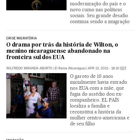
modernização do país e o
novo rumo nas políticas
sociais. Seu grande desafio
continua sendo a imigração
CRISE MIGRATÓRIA
O drama por trás da história de Wilton, o
menino nicaraguense abandonado na
fronteira sul dos EUA
WILFREDO MIRANDA ABURTO
|
El Rama (Nicarágua)
|
APR 13, 2021 - 18:10
EDT
O garoto de 10 anos
inicialmente havia entrado
nos EUA com a mãe, que
fugia do assédio dou ex-
companheiro. EL PAÍS
localiza a família e
reconstitui a história da
mulher centro-americana e
de seu filho