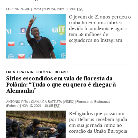
LORENA PACHO
|
Roma
|
NOV 24, 2021 - 07:06
EST
O jovem de 21 anos perdeu o
trabalho em uma fábrica
devido à pandemia e agora
tem 58 milhões de
seguidores no Instagram
FRONTEIRA ENTRE POLÔNIA E BELARUS
Sírios escondidos em vala de floresta da
Polônia: “Tudo o que eu quero é chegar à
Alemanha”
ANTONIO PITA
/
GIANLUCA BATTISTA (VÍDEO)
|
Floresta de Bialowieza
(Polônia)
|
NOV 17, 2021 - 10:05
EST
Refugiados que passaram
por Belarus recebem ajuda
em sua jornada rumo ao
coração da União Europeia