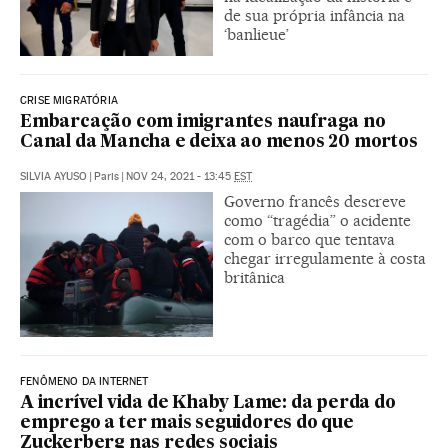
de sua própria infância na
‘banlieue’
CRISE MIGRATÓRIA
Embarcação com imigrantes naufraga no
Canal da Mancha e deixa ao menos 20 mortos
SILVIA AYUSO
|
Paris
|
NOV 24, 2021 - 13:45
EST
Governo francês descreve
como “tragédia” o acidente
com o barco que tentava
chegar irregulamente à costa
britânica
FENÔMENO DA INTERNET
A incrível vida de Khaby Lame: da perda do
emprego a ter mais seguidores do que
Zuckerberg nas redes sociais