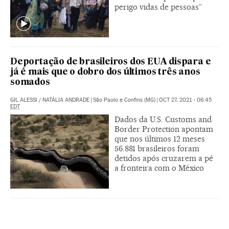
perigo vidas de pessoas”
Deportação de brasileiros dos EUA dispara e
já é mais que o dobro dos últimos três anos
somados
GIL ALESSI
/
NATÁLIA ANDRADE
|
São Paulo e Confins (MG)
|
OCT 27, 2021 - 06:45
EDT
Dados da U.S. Customs and
Border Protection apontam
que nos últimos 12 meses
56.881 brasileiros foram
detidos após cruzarem a pé
a fronteira com o México