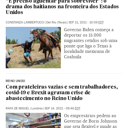
“É preciso aguentar para sobreviver”: o
drama dos haitianos na fronteira dos Estados
Unidos
CONSTANZA LAMBERTUCCI
|
Del Rio (Texas)
|
SEP 21, 2021 - 10:09
EDT
Governo Biden começa a
deportar os 15.000
migrantes retidos sob uma
ponte que liga o Texas à
localidade mexicana de
Coahuila
REINO UNIDO
Com prateleiras vazias e sem trabalhadores,
covid-19 e Brexit agravam crise de
abastecimento no Reino Unido
RAFA DE MIGUEL
|
Londres
|
SEP 14, 2021 - 09:46
EDT
Os empresários pedem ao
Governo de Boris Johnson
que seja flexível e mude as