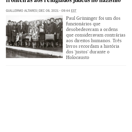
fronteiras aos refugiados judeus no nazismo
GUILLERMO ALTARES
|
DEC 08, 2021 - 09:44
EST
Paul Grüninger foi um dos
funcionários que
desobedeceram a ordens
que consideravam contrárias
aos direitos humanos. Três
livros recordam a história
dos ‘justos’ durante o
Holocausto