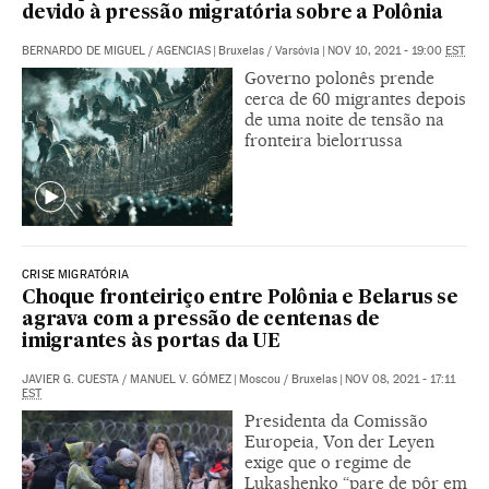
devido à pressão migratória sobre a Polônia
BERNARDO DE MIGUEL
/
AGENCIAS
|
Bruxelas / Varsóvia
|
NOV 10, 2021 - 19:00
EST
Governo polonês prende
cerca de 60 migrantes depois
de uma noite de tensão na
fronteira bielorrussa
CRISE MIGRATÓRIA
Choque fronteiriço entre Polônia e Belarus se
agrava com a pressão de centenas de
imigrantes às portas da UE
JAVIER G. CUESTA
/
MANUEL V. GÓMEZ
|
Moscou / Bruxelas
|
NOV 08, 2021 - 17:11
EST
Presidenta da Comissão
Europeia, Von der Leyen
exige que o regime de
Lukashenko “pare de pôr em