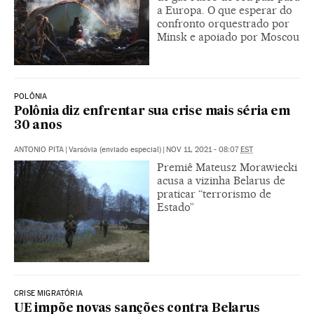
a Europa. O que esperar do
confronto orquestrado por
Minsk e apoiado por Moscou
POLÔNIA
Polônia diz enfrentar sua crise mais séria em
30 anos
ANTONIO PITA
|
Varsóvia (enviado especial)
|
NOV 11, 2021 - 08:07
EST
Premiê Mateusz Morawiecki
acusa a vizinha Belarus de
praticar “terrorismo de
Estado”
CRISE MIGRATÓRIA
UE impõe novas sanções contra Belarus