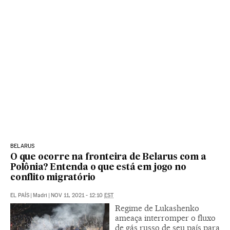
BELARUS
O que ocorre na fronteira de Belarus com a
Polônia? Entenda o que está em jogo no
conflito migratório
EL PAÍS
|
Madri
|
NOV 11, 2021 - 12:10
EST
Regime de Lukashenko
ameaça interromper o fluxo
de gás russo de seu país para