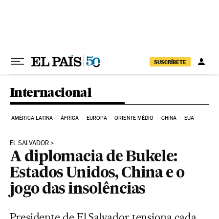
Pular para o conteúdo
SUSCRÍBETE
Internacional
AMÉRICA LATINA
ÁFRICA
EUROPA
ORIENTE MÉDIO
CHINA
EUA
EL SALVADOR
A diplomacia de Bukele:
Estados Unidos, China e o
jogo das insolências
Presidente de El Salvador tensiona cada