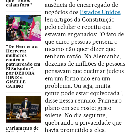
que “todos
ausência do encarregado de
caiam fora”
negócios dos
Estados Unidos,
leu artigos da Constituição
pelo celular e repetiu que
estavam enganados: “O fato de
que cinco pessoas pensem o
"De Herrera a
mesmo não quer dizer que
Herrera:
tenham razão. Na Alemanha,
mulheres
contra o
dezenas de milhões de pessoas
patriarcado em
El Salvador",
pensavam que queimar judeus
por DÉBORA
em um forno não era um
DINIZ e
GISELLE
problema. Ou seja, muita
CARINO
gente pode estar equivocada”,
disse nessa reunião. Primeiro
plano em seu rosto: gesto
solene. No dia seguinte,
quebrando a privacidade que
Parlamento de
havia prometido a eles,