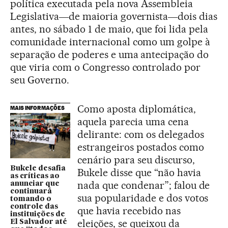
política executada pela nova Assembleia
Legislativa―de maioria governista―dois dias
antes, no sábado 1 de maio, que foi lida pela
comunidade internacional como um golpe à
separação de poderes e uma antecipação do
que viria com o Congresso controlado por
seu Governo.
Como aposta diplomática,
MAIS INFORMAÇÕES
aquela parecia uma cena
delirante: com os delegados
estrangeiros postados como
cenário para seu discurso,
Bukele desafia
Bukele disse que “não havia
as críticas ao
nada que condenar”; falou de
anunciar que
continuará
sua popularidade e dos votos
tomando o
controle das
que havia recebido nas
instituições de
eleições, se queixou da
El Salvador até