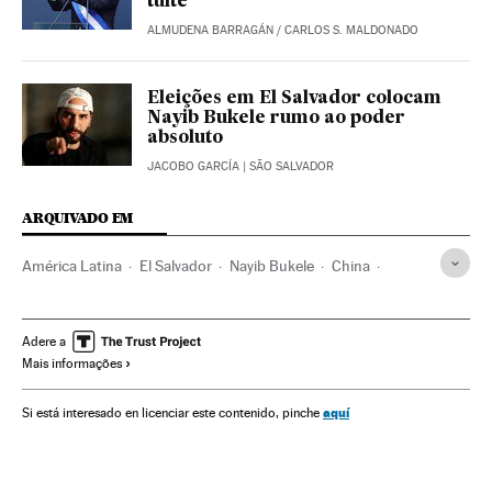
tuíte
ALMUDENA BARRAGÁN
/
CARLOS S. MALDONADO
Eleições em El Salvador colocam
Nayib Bukele rumo ao poder
absoluto
JACOBO GARCÍA
| SÃO SALVADOR
ARQUIVADO EM
América Latina
El Salvador
Nayib Bukele
China
Estados Unidos
Joseph Biden
Inversión alternativa
Economia
Imigração
Imigração irregular
Corrupção
Adere a
Mais informações
aquí
Si está interesado en licenciar este contenido, pinche