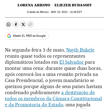
LORENA ARROYO
ELIEZER BUDASOFF
Cidade do México -
MAY
23, 2021 - 11:48
EDT
Compartir en Whatsapp
Compartir en Facebook
Compartir en Twitter
Desplegar Redes Sociales
Añadir EL PAÍS en Google
Na segunda-feira 3 de maio,
Nayib Bukele
reuniu quase todos os representantes
diplomáticos lotados em
El Salvador
para
montar uma cena: durante quase duas horas,
após convocá-los a uma reunião privada na
Casa Presidencial, o jovem mandatário se
queixou porque alguns de seus países haviam
condenado publicamente
a destituição de
todos os membros da Câmara Constitucional
e da Promotoria do Estado
, uma jogada