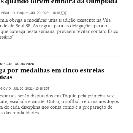
as quando forem embora da Olimpíada
VIDAL LIY
|
Pequim
|
JUL 20, 2021 - 16:16
EDT
mia obriga a modificar uma tradição existente na Vila
 desde Seul 88. As regras para as delegações para o
 que começa nesta semana, preveem “evitar contato físico
ssário”
ÍMPICOS TÓQUIO 2020
ga por medalhas em cinco estreias
icas
GIOVIO
|
JUL 20, 2021 - 15:18
EDT
esportes serão disputados em Tóquio pela primeira vez:
kate, escalada e caratê. Outro, o softbol, retorna aos Jogos.
ta de cada disciplina nos conta como é a preparação de
a das modalidades