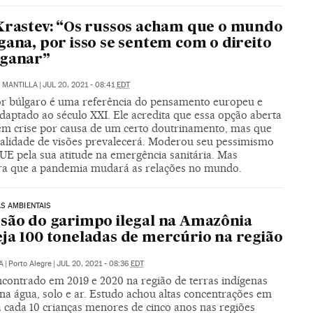
Krastev: “Os russos acham que o mundo
gana, por isso se sentem com o direito
nganar”
Z MANTILLA
|
JUL 20, 2021 - 08:41
EDT
r búlgaro é uma referência do pensamento europeu e
adaptado ao século XXI. Ele acredita que essa opção aberta
em crise por causa de um certo doutrinamento, mas que
ralidade de visões prevalecerá. Moderou seu pessimismo
UE pela sua atitude na emergência sanitária. Mas
ra que a pandemia mudará as relações no mundo.
S AMBIENTAIS
são do garimpo ilegal na Amazônia
ja 100 toneladas de mercúrio na região
A
|
Porto Alegre
|
JUL 20, 2021 - 08:36
EDT
ncontrado em 2019 e 2020 na região de terras indígenas
na água, solo e ar. Estudo achou altas concentrações em
a cada 10 crianças menores de cinco anos nas regiões