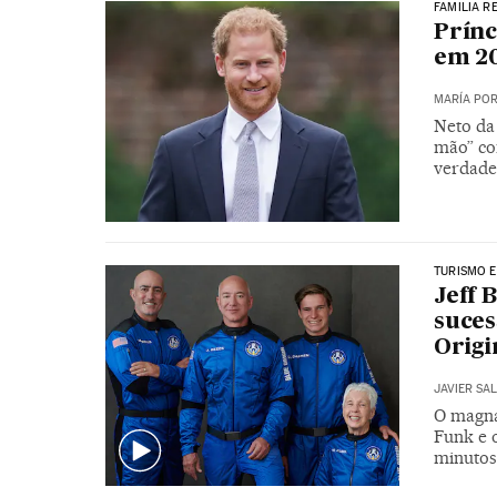
FAMILIA R
Prínc
em 2
MARÍA PO
Neto da 
mão” co
verdade
TURISMO E
Jeff 
suces
Origi
JAVIER SA
O magna
Funk e 
minutos