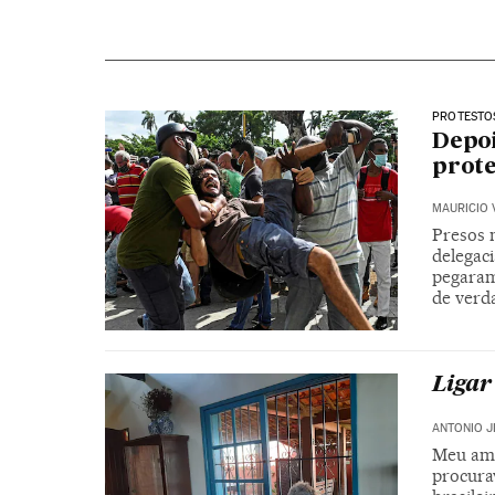
PROTESTO
Depoi
prot
MAURICIO 
Presos 
delegac
pegaram
de verd
Ligar
ANTONIO J
Meu ami
procura