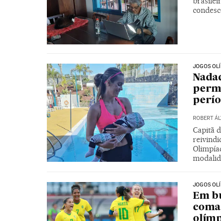
brasilei
condesc
JOGOS OL
Nadad
permi
perí
ROBERT ÁL
Capitã d
reivindi
Olimpíad
modali
JOGOS OL
Em bu
coman
olímp