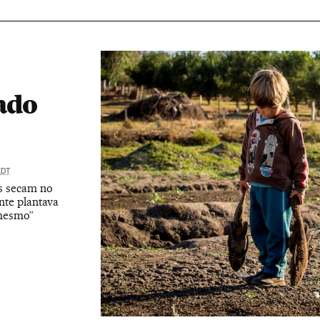
tado
EDT
s secam no
nte plantava
 mesmo”