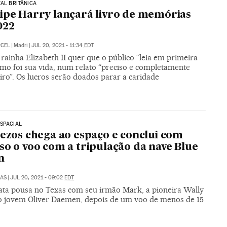
EAL BRITÂNICA
ipe Harry lançará livro de memórias
022
RCEL
|
Madri
|
JUL 20, 2021 - 11:34
EDT
rainha Elizabeth II quer que o público “leia em primeira
mo foi sua vida, num relato “preciso e completamente
iro”. Os lucros serão doados parar a caridade
SPACIAL
Bezos chega ao espaço e conclui com
so o voo com a tripulação da nave Blue
n
LAS
|
JUL 20, 2021 - 09:02
EDT
ta pousa no Texas com seu irmão Mark, a pioneira Wally
o jovem Oliver Daemen, depois de um voo de menos de 15