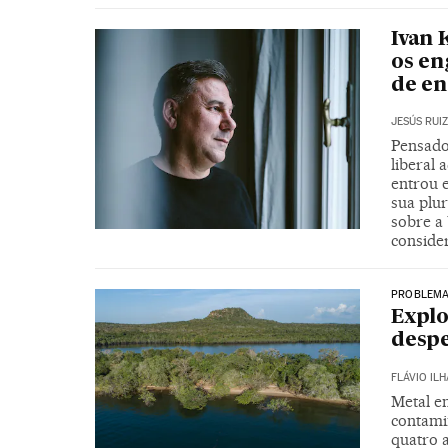
Ivan 
os en
de e
JESÚS RUI
Pensado
liberal 
entrou 
sua plu
sobre a 
conside
PROBLEMA
Explo
despe
FLÁVIO ILH
Metal e
contami
quatro 