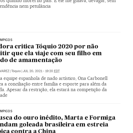
ros quando morei no país. E ele me guiava, devagar, sem
endência nem petulância
ÍMPICOS
ora critica Tóquio 2020 por não
tir que ela viaje com seu filho em
odo de amamentação
VAREZ
|
Tóquio
|
JUL 20, 2021 - 19:20
EDT
a equipe espanhola de nado artístico, Ona Carbonell
ca a conciliação entre família e esporte para além da
a. Apesar da restrição, ela estará na competição da
dade
ÍMPICOS
sca do ouro inédito, Marta e Formiga
dam goleada brasileira em estreia
ica contra a China