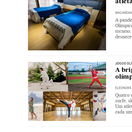
atlet
MACARENA 
A pande
Olímpica
torneio,
desnece
JOGOS OL
A bri
olímp
ELEONORA 
Quatro 
surfe, s
Um atle
cada um