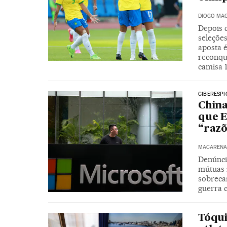
DIOGO MAG
Depois d
seleçõe
aposta 
reconqui
camisa 
CIBERESP
China
que 
“razõ
MACARENA 
Denúnci
mútuas r
sobreca
guerra 
Tóqui