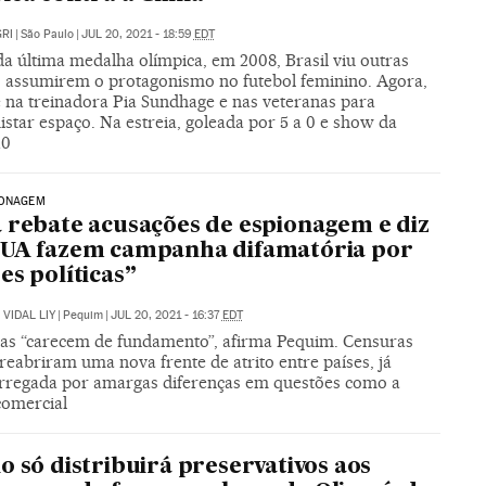
RI
|
São Paulo
|
JUL 20, 2021 - 18:59
EDT
a última medalha olímpica, em 2008, Brasil viu outras
s assumirem o protagonismo no futebol feminino. Agora,
é na treinadora Pia Sundhage e nas veteranas para
star espaço. Na estreia, goleada por 5 a 0 e show da
10
IONAGEM
 rebate acusações de espionagem e diz
EUA fazem campanha difamatória por
es políticas”
VIDAL LIY
|
Pequim
|
JUL 20, 2021 - 16:37
EDT
as “carecem de fundamento”, afirma Pequim. Censuras
eabriram uma nova frente de atrito entre países, já
rregada por amargas diferenças em questões como a
comercial
o só distribuirá preservativos aos