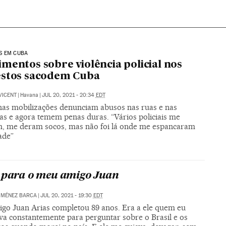
S EM CUBA
mentos sobre violência policial nos
estos sacodem Cuba
VICENT
|
Havana
|
JUL 20, 2021 - 20:34
EDT
nas mobilizações denunciam abusos nas ruas e nas
ias e agora temem penas duras. “Vários policiais me
, me deram socos, mas não foi lá onde me espancaram
ade”
 para o meu amigo Juan
IMÉNEZ BARCA
|
JUL 20, 2021 - 19:30
EDT
go Juan Arias completou 89 anos. Era a ele quem eu
va constantemente para perguntar sobre o Brasil e os