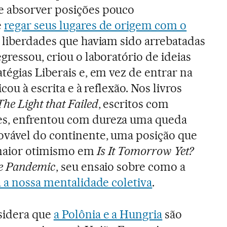
 absorver posições pouco
e
regar seus lugares de origem com o
 liberdades que haviam sido arrebatadas
egressou, criou o laboratório de ideias
tégias Liberais e, em vez de entrar na
icou à escrita e à reflexão. Nos livros
The Light that Failed
, escritos com
s, enfrentou com dureza uma queda
ovável do continente, uma posição que
 maior otimismo em
Is It Tomorrow Yet?
he Pandemic
, seu ensaio sobre como a
a a nossa mentalidade coletiva
.
sidera que
a Polônia e a Hungria
são