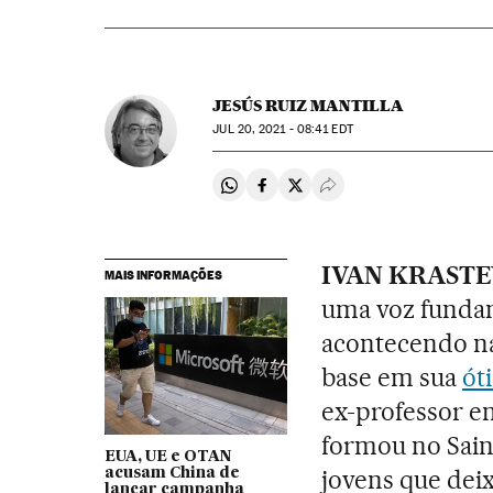
JESÚS RUIZ MANTILLA
JUL
20, 2021 - 08:41
EDT
Compartir en Whatsapp
Compartir en Facebook
Compartir en Twitter
Desplegar Redes Soci
IVAN KRAST
MAIS INFORMAÇÕES
uma voz fundam
acontecendo na
base em sua
óti
ex-professor e
formou no Sain
EUA, UE e OTAN
jovens que dei
acusam China de
lançar campanha