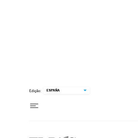
Pular para o conteúdo
ESPAÑA
Edição: