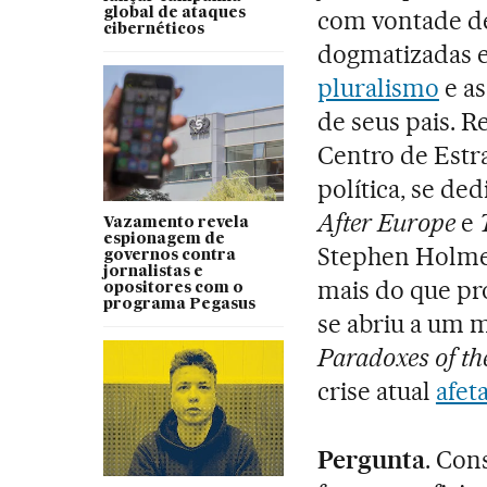
global de ataques
com vontade de
cibernéticos
dogmatizadas 
pluralismo
e as
de seus pais. R
Centro de Estra
política, se ded
After Europe
e
Vazamento revela
espionagem de
Stephen Holme
governos contra
jornalistas e
mais do que pr
opositores com o
programa Pegasus
se abriu a um
Paradoxes of t
crise atual
afet
Pergunta
. Con