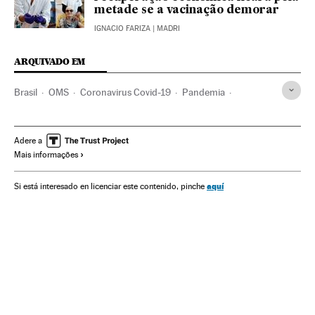
metade se a vacinação demorar
IGNACIO FARIZA
| MADRI
ARQUIVADO EM
Brasil
OMS
Coronavirus Covid-19
Pandemia
Coronavirus
Doenças infecciosas
Doenças respiratórias
Ministério Saúde
Europa
Donald Trump
Jair Bolsonaro
Adere a
Mais informações
aquí
Si está interesado en licenciar este contenido, pinche