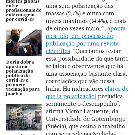
mortes globais
uma sem polarização das
entre
profissionais de
massas (2,7%) e outra com
enfermagem
níveis máximos (14,4%), é mais
por covid-19
de cinco vezes maior”,
aponta
o estudo, em processo de
publicação por uma revista
científica
. “Queríamos testar
essa possibilidade da que tanto
Doria dobra
se falou e observamos que há
aposta na
polarização
uma associação bastante clara,
política da
correlações que vão nessa
covid-19 e
promete
linha. Há indicadores
claros de
vacinação para
janeiro
que [a polarização]
prejudica
seriamente o desempenho”,
afirma Víctor Lapuente, da
Universidade de Gotemburgo
(Suécia), que assina o trabalho
com seus colegas Nicholas