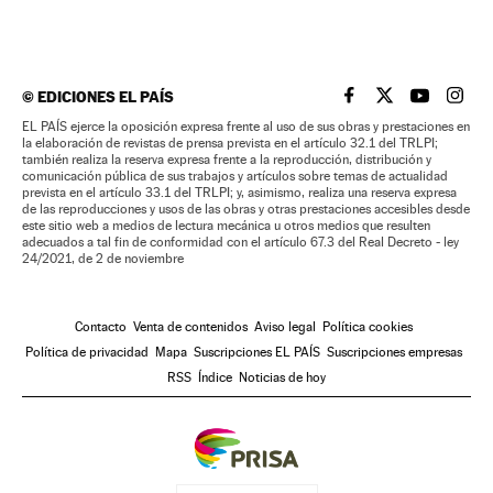
©
EDICIONES EL PAÍS
EL PAÍS BRASIL EN
EL PAÍS BRASI
EL PAÍS B
EL PA
EL PAÍS ejerce la oposición expresa frente al uso de sus obras y prestaciones en
la elaboración de revistas de prensa prevista en el artículo 32.1 del TRLPI;
también realiza la reserva expresa frente a la reproducción, distribución y
comunicación pública de sus trabajos y artículos sobre temas de actualidad
prevista en el artículo 33.1 del TRLPI; y, asimismo, realiza una reserva expresa
de las reproducciones y usos de las obras y otras prestaciones accesibles desde
este sitio web a medios de lectura mecánica u otros medios que resulten
adecuados a tal fin de conformidad con el artículo 67.3 del Real Decreto - ley
24/2021, de 2 de noviembre
Contacto
Venta de contenidos
Aviso legal
Política cookies
Política de privacidad
Mapa
Suscripciones EL PAÍS
Suscripciones empresas
RSS
Índice
Noticias de hoy