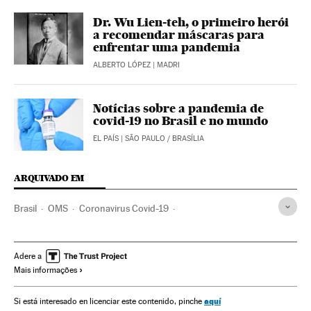
Dr. Wu Lien-teh, o primeiro herói
a recomendar máscaras para
enfrentar uma pandemia
ALBERTO LÓPEZ
| MADRI
Notícias sobre a pandemia de
covid-19 no Brasil e no mundo
EL PAÍS
| SÃO PAULO / BRASÍLIA
ARQUIVADO EM
Brasil
OMS
Coronavirus Covid-19
Coronavirus de Wuhan
Pandemia
Coronavirus
Doenças infecciosas
Doenças respiratórias
Adere a
Mais informações
Ministério Saúde
São Paulo
Rio de Janeiro
João Doria Júnior
Marcelo Crivella
Jair Bolsonaro
aquí
Si está interesado en licenciar este contenido, pinche