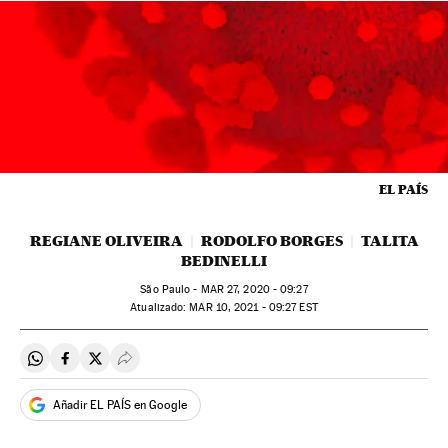
EL PAÍS
REGIANE OLIVEIRA
RODOLFO BORGES
TALITA
BEDINELLI
São Paulo -
MAR
27, 2020 - 09:27
atualizado:
MAR
10, 2021 - 09:27
EST
Compartir en Whatsapp
Compartir en Facebook
Compartir en Twitter
Desplegar Redes Sociales
Añadir EL PAÍS en Google