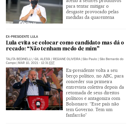
aceno a setores produtivos
para tentar mitigar o
desgaste provocado pelas
medidas da quarentena
EX-PRESIDENTE LULA
Lula evita se colocar como candidato mas dá o
recado: “Não tenham medo de mim”
TALITA BEDINELLI
/
GIL ALESSI
/
REGIANE OLIVEIRA
|
São Paulo | São Bernardo do
Campo
|
MAR 10, 2021 - 12:31
EST
Ex-presidente volta a seu
berço político, no ABC, para
conceder sua primeira
entrevista coletiva depois da
retomada de seus direitos
políticos e antagoniza com
Bolsonaro: “Esse país não
tem Governo. Tem um
fanfarrão”