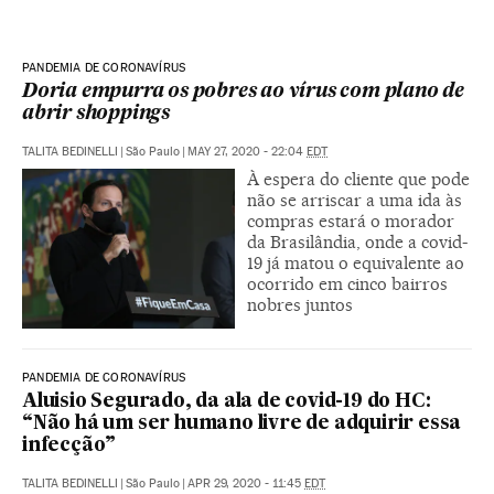
PANDEMIA DE CORONAVÍRUS
Doria empurra os pobres ao vírus com plano de
abrir shoppings
TALITA BEDINELLI
|
São Paulo
|
MAY 27, 2020 - 22:04
EDT
À espera do cliente que pode
não se arriscar a uma ida às
compras estará o morador
da Brasilândia, onde a covid-
19 já matou o equivalente ao
ocorrido em cinco bairros
nobres juntos
PANDEMIA DE CORONAVÍRUS
Aluisio Segurado, da ala de covid-19 do HC:
“Não há um ser humano livre de adquirir essa
infecção”
TALITA BEDINELLI
|
São Paulo
|
APR 29, 2020 - 11:45
EDT