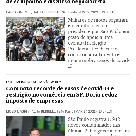
de campanha e discurso negacionista
CARLA JIMÉNEZ
/
TALITA BEDINELLI
|
São Paulo
|
JUN 12, 2021 - 19:58
EDT
Milhares de motos seguiram
em comboio com o
presidente por São Paulo em
gesto de apoio a uma
eventual reeleição.
Presidente fez discurso
contrário a isolamento e
mentiu sobre casos de covid-
19
FASE EMERGENCIAL EM SÃO PAULO
Com novo recorde de casos de covid-19 e
restrição no comércio em SP, Doria reduz
imposto de empresas
DIOGO MAGRI
/
TALITA BEDINELLI
|
São Paulo
|
MAR 17, 2021 - 13:37
EDT
São Paulo registra 17.942
novos contaminados nas
últimas 24h e governador faz