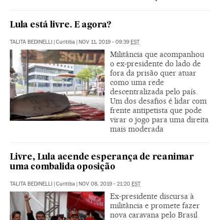
Lula está livre. E agora?
TALITA BEDINELLI
|
Curitiba
|
NOV 11, 2019 - 09:39
EST
Militância que acompanhou
o ex-presidente do lado de
fora da prisão quer atuar
como uma rede
descentralizada pelo país.
Um dos desafios é lidar com
frente antipetista que pode
virar o jogo para uma direita
mais moderada
Livre, Lula acende esperança de reanimar
uma combalida oposição
TALITA BEDINELLI
|
Curitiba
|
NOV 08, 2019 - 21:20
EST
Ex-presidente discursa à
militância e promete fazer
nova caravana pelo Brasil