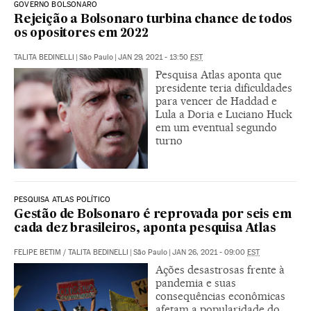
GOVERNO BOLSONARO
Rejeição a Bolsonaro turbina chance de todos
os opositores em 2022
TALITA BEDINELLI
|
São Paulo
|
JAN 29, 2021 - 13:50
EST
Pesquisa Atlas aponta que
presidente teria dificuldades
para vencer de Haddad e
Lula a Doria e Luciano Huck
em um eventual segundo
turno
PESQUISA ATLAS POLÍTICO
Gestão de Bolsonaro é reprovada por seis em
cada dez brasileiros, aponta pesquisa Atlas
FELIPE BETIM
/
TALITA BEDINELLI
|
São Paulo
|
JAN 26, 2021 - 09:00
EST
Ações desastrosas frente à
pandemia e suas
consequências econômicas
afetam a popularidade do