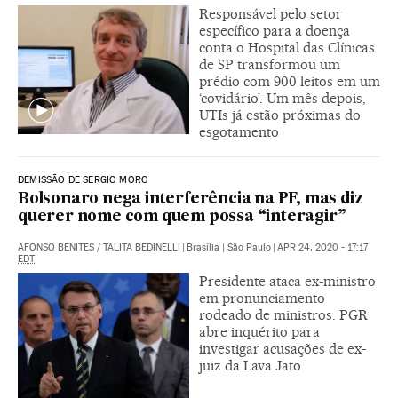
Responsável pelo setor
específico para a doença
conta o Hospital das Clínicas
de SP transformou um
prédio com 900 leitos em um
‘covidário’. Um mês depois,
UTIs já estão próximas do
esgotamento
DEMISSÃO DE SERGIO MORO
Bolsonaro nega interferência na PF, mas diz
querer nome com quem possa “interagir”
AFONSO BENITES
/
TALITA BEDINELLI
|
Brasília | São Paulo
|
APR 24, 2020 - 17:17
EDT
Presidente ataca ex-ministro
em pronunciamento
rodeado de ministros. PGR
abre inquérito para
investigar acusações de ex-
juiz da Lava Jato