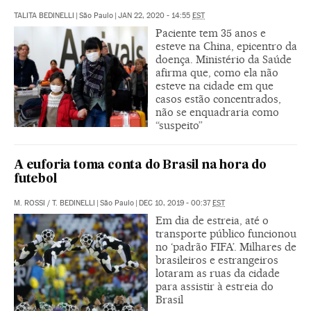
TALITA BEDINELLI
|
São Paulo
|
JAN 22, 2020 - 14:55
EST
Paciente tem 35 anos e
esteve na China, epicentro da
doença. Ministério da Saúde
afirma que, como ela não
esteve na cidade em que
casos estão concentrados,
não se enquadraria como
“suspeito”
A euforia toma conta do Brasil na hora do
futebol
M. ROSSI
/
T. BEDINELLI
|
São Paulo
|
DEC 10, 2019 - 00:37
EST
Em dia de estreia, até o
transporte público funcionou
no ‘padrão FIFA’. Milhares de
brasileiros e estrangeiros
lotaram as ruas da cidade
para assistir à estreia do
Brasil