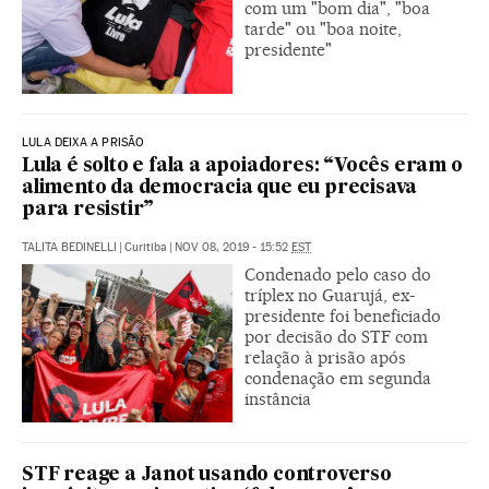
com um "bom dia", "boa
tarde" ou "boa noite,
presidente"
LULA DEIXA A PRISÃO
Lula é solto e fala a apoiadores: “Vocês eram o
alimento da democracia que eu precisava
para resistir”
TALITA BEDINELLI
|
Curitiba
|
NOV 08, 2019 - 15:52
EST
Condenado pelo caso do
tríplex no Guarujá, ex-
presidente foi beneficiado
por decisão do STF com
relação à prisão após
condenação em segunda
instância
STF reage a Janot usando controverso