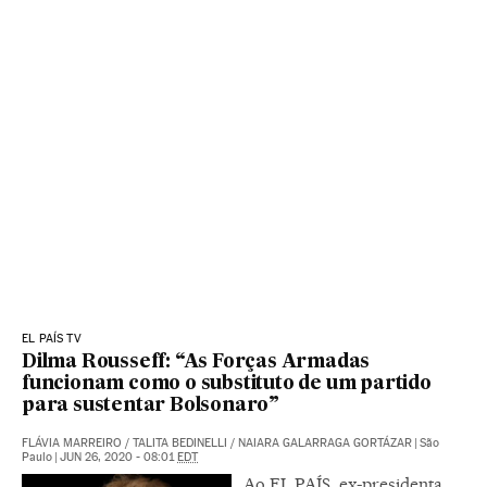
EL PAÍS TV
Dilma Rousseff: “As Forças Armadas
funcionam como o substituto de um partido
para sustentar Bolsonaro”
FLÁVIA MARREIRO
/
TALITA BEDINELLI
/
NAIARA GALARRAGA GORTÁZAR
|
São
Paulo
|
JUN 26, 2020 - 08:01
EDT
Ao EL PAÍS, ex-presidenta