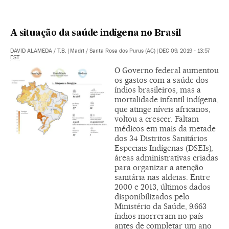
A situação da saúde indígena no Brasil
DAVID ALAMEDA
/
T.B.
|
Madri / Santa Rosa dos Purus (AC)
|
DEC 09, 2019 - 13:57
EST
O Governo federal aumentou
os gastos com a saúde dos
índios brasileiros, mas a
mortalidade infantil indígena,
que atinge níveis africanos,
voltou a crescer. Faltam
médicos em mais da metade
dos 34 Distritos Sanitários
Especiais Indígenas (DSEIs),
áreas administrativas criadas
para organizar a atenção
sanitária nas aldeias. Entre
2000 e 2013, últimos dados
disponibilizados pelo
Ministério da Saúde, 9.663
índios morreram no país
antes de completar um ano