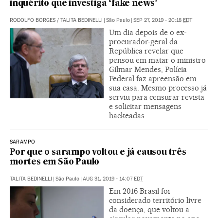
inquérito que investiga ‘fake news’
RODOLFO BORGES
/
TALITA BEDINELLI
|
São Paulo
|
SEP 27, 2019 - 20:18
EDT
Um dia depois de o ex-
procurador-geral da
República revelar que
pensou em matar o ministro
Gilmar Mendes, Polícia
Federal faz apreensão em
sua casa. Mesmo processo já
serviu para censurar revista
e solicitar mensagens
hackeadas
SARAMPO
Por que o sarampo voltou e já causou três
mortes em São Paulo
TALITA BEDINELLI
|
São Paulo
|
AUG 31, 2019 - 14:07
EDT
Em 2016 Brasil foi
considerado território livre
da doença, que voltou a