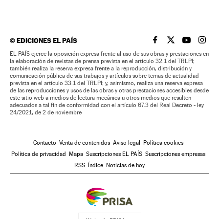
©
EDICIONES EL PAÍS
EL PAÍS BRASIL EN
EL PAÍS BRASI
EL PAÍS B
EL PA
EL PAÍS ejerce la oposición expresa frente al uso de sus obras y prestaciones en
la elaboración de revistas de prensa prevista en el artículo 32.1 del TRLPI;
también realiza la reserva expresa frente a la reproducción, distribución y
comunicación pública de sus trabajos y artículos sobre temas de actualidad
prevista en el artículo 33.1 del TRLPI; y, asimismo, realiza una reserva expresa
de las reproducciones y usos de las obras y otras prestaciones accesibles desde
este sitio web a medios de lectura mecánica u otros medios que resulten
adecuados a tal fin de conformidad con el artículo 67.3 del Real Decreto - ley
24/2021, de 2 de noviembre
Contacto
Venta de contenidos
Aviso legal
Política cookies
Política de privacidad
Mapa
Suscripciones EL PAÍS
Suscripciones empresas
RSS
Índice
Noticias de hoy