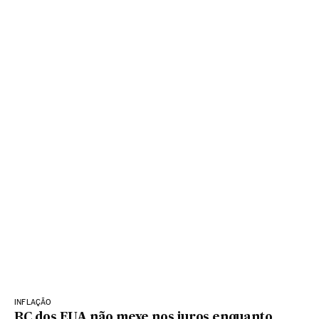
INFLAÇÃO
BC dos EUA não mexe nos juros enquanto