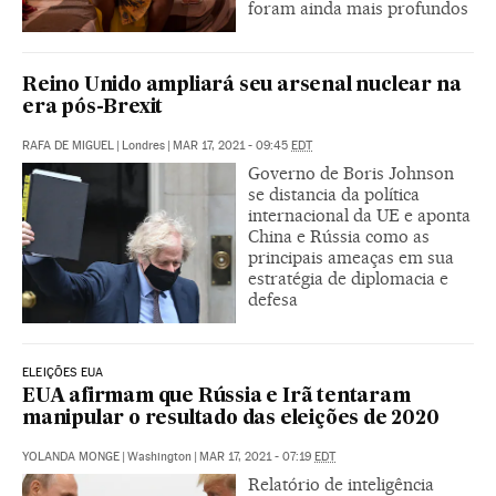
foram ainda mais profundos
Reino Unido ampliará seu arsenal nuclear na
era pós-Brexit
RAFA DE MIGUEL
|
Londres
|
MAR 17, 2021 - 09:45
EDT
Governo de Boris Johnson
se distancia da política
internacional da UE e aponta
China e Rússia como as
principais ameaças em sua
estratégia de diplomacia e
defesa
ELEIÇÕES EUA
EUA afirmam que Rússia e Irã tentaram
manipular o resultado das eleições de 2020
YOLANDA MONGE
|
Washington
|
MAR 17, 2021 - 07:19
EDT
Relatório de inteligência