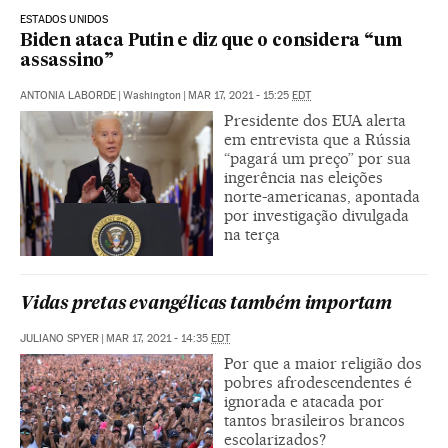
ESTADOS UNIDOS
Biden ataca Putin e diz que o considera “um
assassino”
ANTONIA LABORDE
|
Washington
|
MAR 17, 2021 - 15:25
EDT
Presidente dos EUA alerta
em entrevista que a Rússia
“pagará um preço” por sua
ingerência nas eleições
norte-americanas, apontada
por investigação divulgada
na terça
Vidas pretas evangélicas também importam
JULIANO SPYER
|
MAR 17, 2021 - 14:35
EDT
Por que a maior religião dos
pobres afrodescendentes é
ignorada e atacada por
tantos brasileiros brancos
escolarizados?