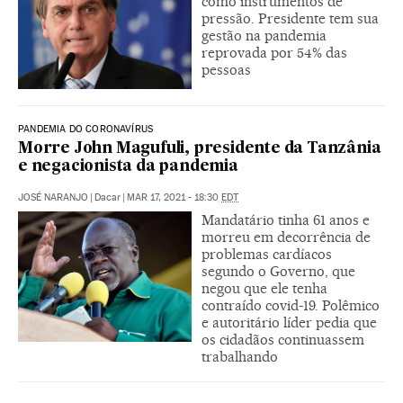
como instrumentos de
pressão. Presidente tem sua
gestão na pandemia
reprovada por 54% das
pessoas
PANDEMIA DO CORONAVÍRUS
Morre John Magufuli, presidente da Tanzânia
e negacionista da pandemia
JOSÉ NARANJO
|
Dacar
|
MAR 17, 2021 - 18:30
EDT
Mandatário tinha 61 anos e
morreu em decorrência de
problemas cardíacos
segundo o Governo, que
negou que ele tenha
contraído covid-19. Polêmico
e autoritário líder pedia que
os cidadãos continuassem
trabalhando