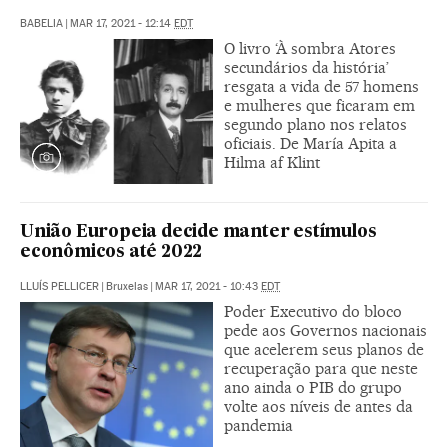
BABELIA
|
MAR 17, 2021 - 12:14
EDT
O livro ‘À sombra Atores
secundários da história’
resgata a vida de 57 homens
e mulheres que ficaram em
segundo plano nos relatos
oficiais. De María Apita a
Hilma af Klint
União Europeia decide manter estímulos
econômicos até 2022
LLUÍS PELLICER
|
Bruxelas
|
MAR 17, 2021 - 10:43
EDT
Poder Executivo do bloco
pede aos Governos nacionais
que acelerem seus planos de
recuperação para que neste
ano ainda o PIB do grupo
volte aos níveis de antes da
pandemia