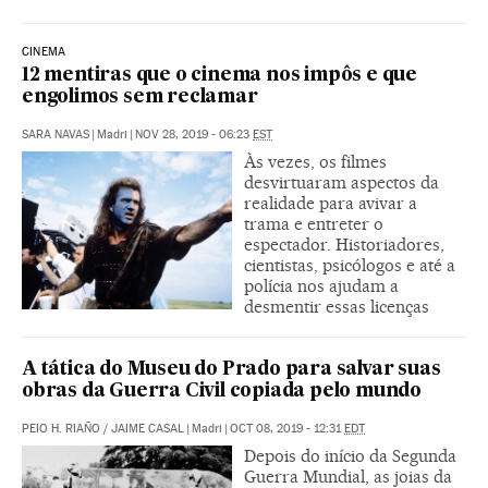
CINEMA
12 mentiras que o cinema nos impôs e que
engolimos sem reclamar
SARA NAVAS
|
Madri
|
NOV 28, 2019 - 06:23
EST
Às vezes, os filmes
desvirtuaram aspectos da
realidade para avivar a
trama e entreter o
espectador. Historiadores,
cientistas, psicólogos e até a
polícia nos ajudam a
desmentir essas licenças
A tática do Museu do Prado para salvar suas
obras da Guerra Civil copiada pelo mundo
PEIO H. RIAÑO
/
JAIME CASAL
|
Madri
|
OCT 08, 2019 - 12:31
EDT
Depois do início da Segunda
Guerra Mundial, as joias da