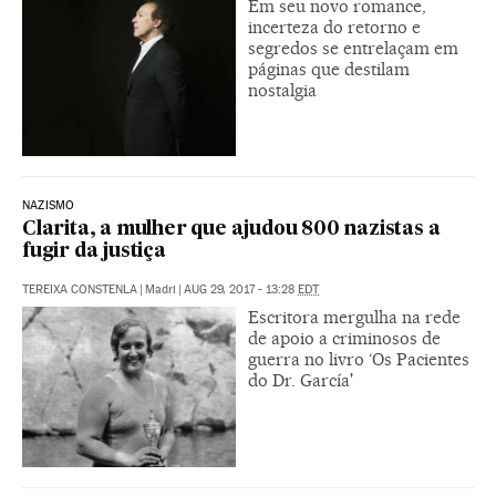
Em seu novo romance,
incerteza do retorno e
segredos se entrelaçam em
páginas que destilam
nostalgia
NAZISMO
Clarita, a mulher que ajudou 800 nazistas a
fugir da justiça
TEREIXA CONSTENLA
|
Madri
|
AUG 29, 2017 - 13:28
EDT
Escritora mergulha na rede
de apoio a criminosos de
guerra no livro ‘Os Pacientes
do Dr. García'