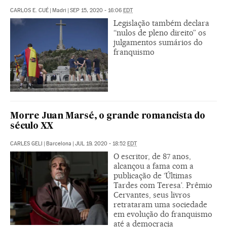
CARLOS E. CUÉ
|
Madri
|
SEP 15, 2020 - 16:06
EDT
Legislação também declara
“nulos de pleno direito” os
julgamentos sumários do
franquismo
Morre Juan Marsé, o grande romancista do
século XX
CARLES GELI
|
Barcelona
|
JUL 19, 2020 - 18:52
EDT
O escritor, de 87 anos,
alcançou a fama com a
publicação de ‘Últimas
Tardes com Teresa’. Prêmio
Cervantes, seus livros
retrataram uma sociedade
em evolução do franquismo
até a democracia