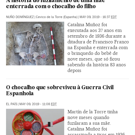
A história do fuzilamento de uma mãe
enterrada com o chocalho do filho
NUÑO DOMÍNGUEZ
|
Cevico de la Torre (Espanha)
|
MAY 09, 2019 - 16:37
EDT
Catalina Muñoz foi
executada aos 37 anos em
setembro de 1936 durante a
ditadura de Francisco Franco
na Espanha e enterrada com
o brinquedo do bebê de
nove meses, que só ficou
sabendo da história 83 anos
depois
O chocalho que sobreviveu à Guerra Civil
Espanhola
EL PAÍS
|
MAY 09, 2019 - 11:08
EDT
Martín de la Torre tinha
nove meses quando
fuzilaram a sua mãe.
Catalina Muñoz foi
assassinada a tiros em 1936,