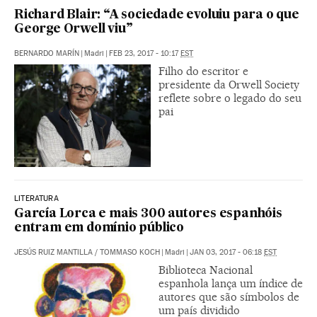
Richard Blair: “A sociedade evoluiu para o que
George Orwell viu”
BERNARDO MARÍN
|
Madri
|
FEB 23, 2017 - 10:17
EST
Filho do escritor e
presidente da Orwell Society
reflete sobre o legado do seu
pai
LITERATURA
García Lorca e mais 300 autores espanhóis
entram em domínio público
JESÚS RUIZ MANTILLA
/
TOMMASO KOCH
|
Madri
|
JAN 03, 2017 - 06:18
EST
Biblioteca Nacional
espanhola lança um índice de
autores que são símbolos de
um país dividido