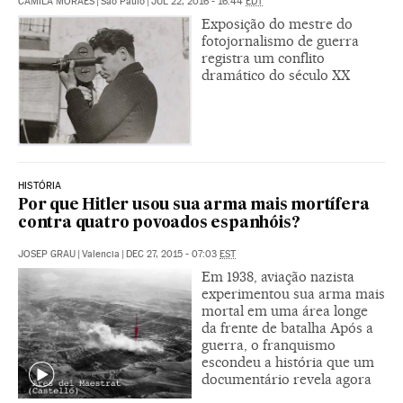
CAMILA MORAES
|
São Paulo
|
JUL 22, 2016 - 16:44
EDT
Exposição do mestre do
fotojornalismo de guerra
registra um conflito
dramático do século XX
HISTÓRIA
Por que Hitler usou sua arma mais mortífera
contra quatro povoados espanhóis?
JOSEP GRAU
|
Valencia
|
DEC 27, 2015 - 07:03
EST
Em 1938, aviação nazista
experimentou sua arma mais
mortal em uma área longe
da frente de batalha Após a
guerra, o franquismo
escondeu a história que um
documentário revela agora