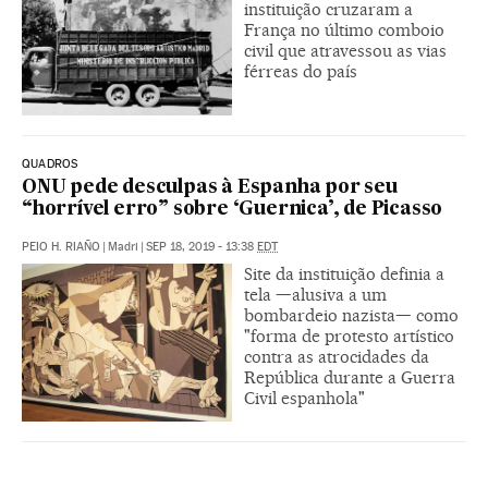
instituição cruzaram a
França no último comboio
civil que atravessou as vias
férreas do país
QUADROS
ONU pede desculpas à Espanha por seu
“horrível erro” sobre ‘Guernica’, de Picasso
PEIO H. RIAÑO
|
Madri
|
SEP 18, 2019 - 13:38
EDT
Site da instituição definia a
tela —alusiva a um
bombardeio nazista— como
"forma de protesto artístico
contra as atrocidades da
República durante a Guerra
Civil espanhola"