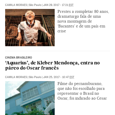
CAMILA MORAES
|
São Paulo
|
JAN 29, 2017 - 17:21
EST
Prestes a completar 80 anos,
dramaturgo fala de uma
nova montagem de
‘Bacantes’ e de um país em
crise
CINEMA BRASILEIRO
‘Aquarius’, de Kleber Mendonça, entra no
páreo do Oscar francês
CAMILA MORAES
|
São Paulo
|
JAN 25, 2017 - 10:47
EST
Filme do pernambucano,
que não foi escolhido para
representar o Brasil no
Oscar, foi indicado ao Cesar