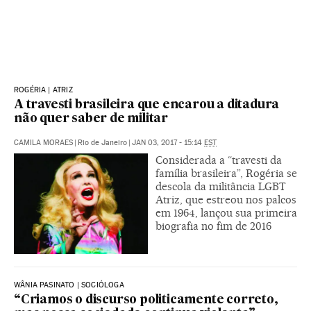
ROGÉRIA | ATRIZ
A travesti brasileira que encarou a ditadura
não quer saber de militar
CAMILA MORAES
|
Rio de Janeiro
|
JAN 03, 2017 - 15:14
EST
Considerada a “travesti da
família brasileira”, Rogéria se
descola da militância LGBT
Atriz, que estreou nos palcos
em 1964, lançou sua primeira
biografia no fim de 2016
WÂNIA PASINATO | SOCIÓLOGA
“Criamos o discurso politicamente correto,