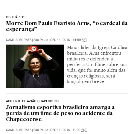
OBITUÁRIOS
Morre Dom Paulo Evaristo Arns, “o cardeal da
esperança”
CAMILA MORAES
|
São Paulo
|
DEC 14, 2016 - 14:59
EST
Maior líder da Igreja Católica
brasileira, Arns enfrentou
militares e defendeu a
periferia Um filme sobre sua
vida, que foi muito além das
crenças religiosas, será
lançado em breve
ACIDENTE DE AVIÃO CHAPECOENSE
Jornalismo esportivo brasileiro amarga a
perda de um time de peso no acidente da
Chapecoense
CAMILA MORAES
|
São Paulo
|
DEC 14, 2016 - 11:20
EST