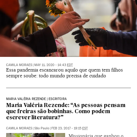
CAMILA MORAES
|
MAY 11, 2020 - 14:43
EDT
Essa pandemia escancarou aquilo que quem tem filhos
sempre soube: todo mundo precisa de cuidado
MARIA VALÉRIA REZENDE | ESCRITORA
Maria Valéria Rezende: “As pessoas pensam
que freiras são bobinhas. Como podem
escrever literatura?”
CAMILA MORAES
|
São Paulo
|
FEB 23, 2017 - 19:15
EST
Missionária que ganhou o