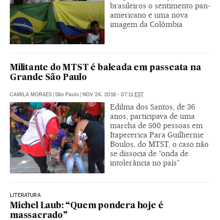
brasileiros o sentimento pan-
americano e uma nova
imagem da Colômbia
Militante do MTST é baleada em passeata na
Grande São Paulo
CAMILA MORAES
|
São Paulo
|
NOV 24, 2016 - 07:11
EST
Edilma dos Santos, de 36
anos, participava de uma
marcha de 500 pessoas em
Itapecerica Para Guilherme
Boulos, do MTST, o caso não
se dissocia de “onda de
intolerância no país”
LITERATURA
Michel Laub: “Quem pondera hoje é
massacrado”