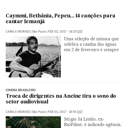
Caymmi, Bethânia, Pepeu... 14 canções para
cantar Iemanjá
CAMILA MORAES
|
São Paulo
|
FEB 02, 2017 - 16:25
EST
Uma seleção de música que
celebra a rainha das águas
em 2 de fevereiro e sempre
CINEMA BRASILEIRO
Troca de dirigentes na Ancine tira o sono do
setor audiovisual
CAMILA MORAES
|
São Paulo
|
FEB 01, 2017 - 16:54
EST
Sérgio Sá Leitão, ex-
RioFilme, é indicado agência,