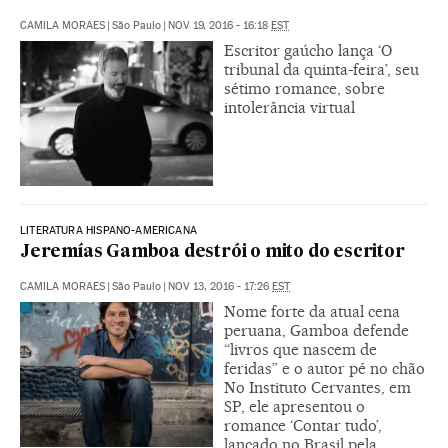
CAMILA MORAES
|
São Paulo
|
NOV 19, 2016 - 16:18
EST
Escritor gaúcho lança ‘O
tribunal da quinta-feira’, seu
sétimo romance, sobre
intolerância virtual
LITERATURA HISPANO-AMERICANA
Jeremías Gamboa destrói o mito do escritor
CAMILA MORAES
|
São Paulo
|
NOV 13, 2016 - 17:26
EST
Nome forte da atual cena
peruana, Gamboa defende
“livros que nascem de
feridas” e o autor pé no chão
No Instituto Cervantes, em
SP, ele apresentou o
romance ‘Contar tudo’,
lançado no Brasil pela