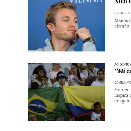
Nico 
ORIOL PU
Menos d
alemão 
ACIDENTE
“Mi c
CAMILA M
Homenag
inspira
imagem