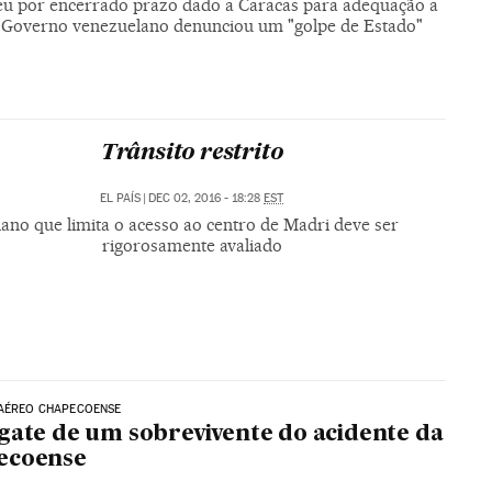
eu por encerrado prazo dado a Caracas para adequação a
Governo venezuelano denunciou um "golpe de Estado"
Trânsito restrito
EL PAÍS
|
DEC 02, 2016 - 18:28
EST
lano que limita o acesso ao centro de Madri deve ser
rigorosamente avaliado
 AÉREO CHAPECOENSE
gate de um sobrevivente do acidente da
ecoense