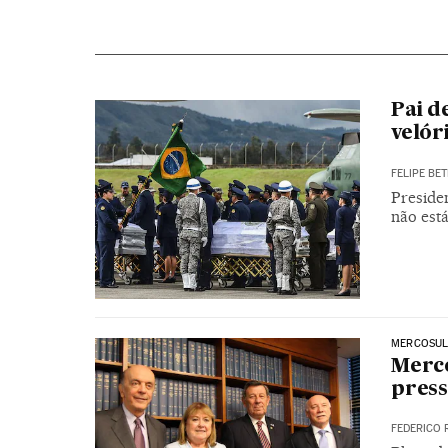
Pai d
velór
FELIPE BET
Preside
não está
MERCOSU
Merco
press
FEDERICO 