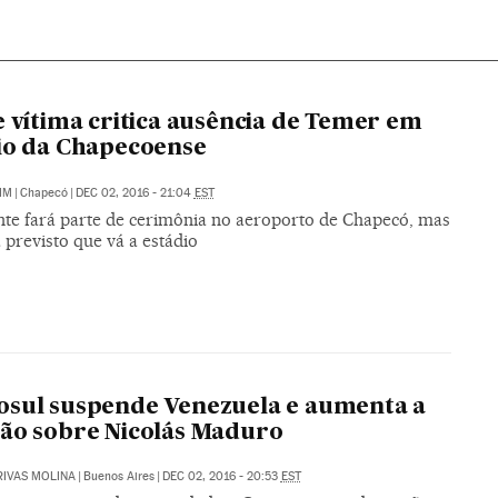
e vítima critica ausência de Temer em
io da Chapecoense
IM
|
Chapecó
|
DEC 02, 2016 - 21:04
EST
nte fará parte de cerimônia no aeroporto de Chapecó, mas
 previsto que vá a estádio
L
sul suspende Venezuela e aumenta a
ão sobre Nicolás Maduro
RIVAS MOLINA
|
Buenos Aires
|
DEC 02, 2016 - 20:53
EST