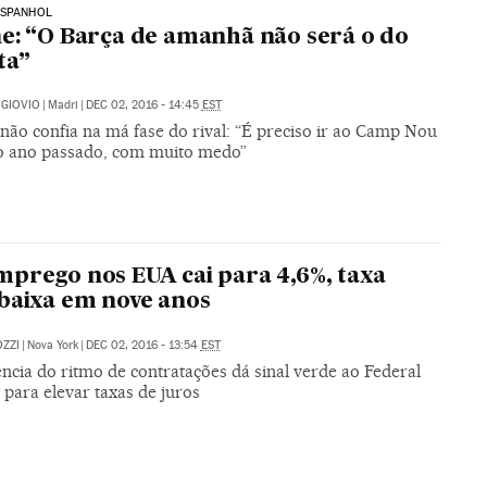
ESPANHOL
e: “O Barça de amanhã não será o do
ta”
GIOVIO
|
Madri
|
DEC 02, 2016 - 14:45
EST
não confia na má fase do rival: “É preciso ir ao Camp Nou
 ano passado, com muito medo”
prego nos EUA cai para 4,6%, taxa
baixa em nove anos
ZZI
|
Nova York
|
DEC 02, 2016 - 13:54
EST
ncia do ritmo de contratações dá sinal verde ao Federal
para elevar taxas de juros