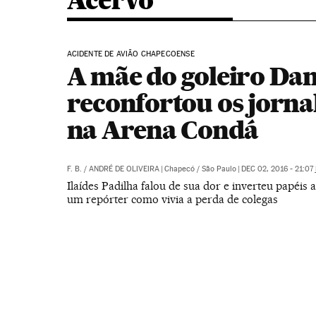
Acervo
ACIDENTE DE AVIÃO CHAPECOENSE
A mãe do goleiro Dan
reconfortou os jornal
na Arena Condá
F. B.
/
ANDRÉ DE OLIVEIRA
|
Chapecó / São Paulo
|
DEC 02, 2016 - 21:07
Ilaídes Padilha falou de sua dor e inverteu papéis 
um repórter como vivia a perda de colegas