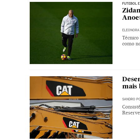
FUTEBOL 
Zidan
Anoe
ELEONORA 
Técnico 
como no
Desem
mais 
SANDRO PO
Consistê
Reserve 