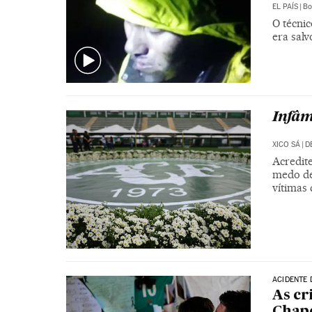
EL PAÍS
|
Bo
O técni
era salv
Infâm
XICO SÁ
|
D
Acredite
medo de 
vítimas
ACIDENTE 
As cr
Chap