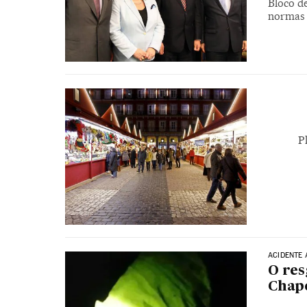
Bloco d
normas 
P
ACIDENTE
O res
Chap