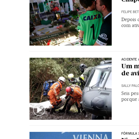
FELIPE BET
Depois d
com ativ
ACIDENTE
Um mi
de av
SALLY PAL
Seis pes
porque 
FÓRMULA 