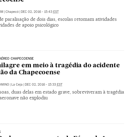
IM
|
Chapecó
|
DEC 02, 2016 - 15:43
EST
e paralisação de dois dias, escolas retomam atividades
idades de apoio psicológico
 AÉREO CHAPECOENSE
lagre em meio à tragédia do acidente
ião da Chapecoense
OMINO
|
La Ceja
|
DEC 02, 2016 - 15:33
EST
soas, duas delas em estado grave, sobreviveram à tragédia
aeronave não explodiu
1