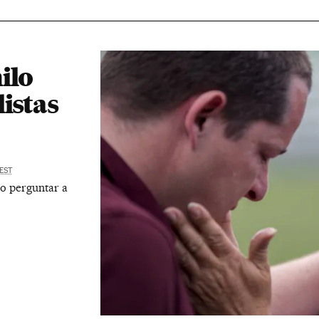
ilo
istas
EST
ao perguntar a