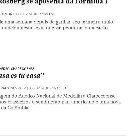
Rosberg se aposenta da Fórmula 1
IGDEMONT
|
DEC 02, 2016 - 15:22
EST
e uma semana depois de ganhar seu primeiro título,
anunciou nesta sexta que vai pendurar o macacão
 AÉREO CHAPECOENSE
asa es tu casa”
ORAES
|
São Paulo
|
DEC 02, 2016 - 15:17
EST
em do Atlético Nacional de Medellín à Chapecoense
 nos brasileiros o sentimento pan-americano e uma nova
 da Colômbia