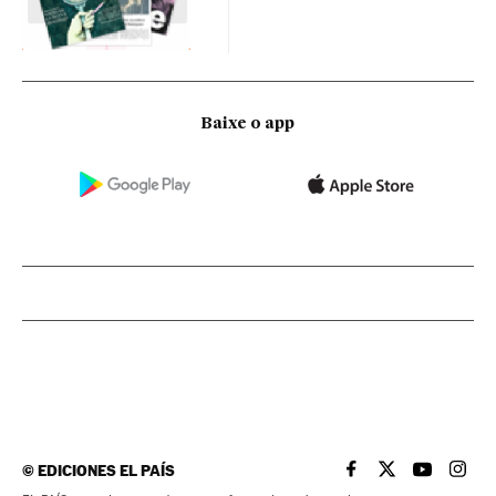
Baixe o app
©
EDICIONES EL PAÍS
EL PAÍS BRASIL EN
EL PAÍS BRASI
EL PAÍS B
EL PA