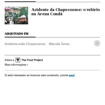
Acidente da Chapecoense: o velório
na Arena Condá
ARQUIVADO EM
Acidente avião Chapecoense
Marcela Temer
Michel Temer
Chapecoense
Presidente Brasil
Aviões
Acidentes aéreos
Acidentes
Brasil
Linhas aéreas
Adere a
Mais informações
Times esportes
Futebol
América do Sul
América Latina
Empresas transporte
Acontecimentos
aquí
Si está interesado en licenciar este contenido, pinche
Transporte aéreo
Governo
América
Esportes
Transporte
Empresas
Administração Estado
Economia
Administração pública