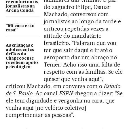
reconfortou os
do zagueiro Filipe, Osmar
jornalistas na
Arena Condá
Machado, conversou com
jornalistas ao longo da tarde e
“Mi casa es tu
criticou repetidas vezes a
casa”
atitude do mandatário
brasileiro. "Falaram que vou
As crianças e
ter que sair daqui e ir até o
adolescentes
órfãos da
aeroporto dar um abraço no
Chapecoense
recebem apoio
Temer. Acho isso uma falta de
psicológico
respeito com as famílias. Se ele
quiser que venha aqui",
criticou Machado, em conversa com o
Estado
de S. Paulo
. Ao canal
ESPN
chegou a dizer: “Se
ele tem dignidade e vergonha na cara, que
venha aqui [no velório coletivo]
cumprimentar as pessoas”.