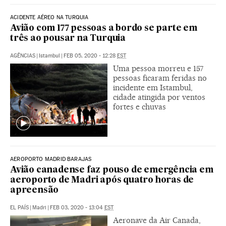
ACIDENTE AÉREO NA TURQUIA
Avião com 177 pessoas a bordo se parte em
três ao pousar na Turquia
AGÊNCIAS
|
Istambul
|
FEB 05, 2020 - 12:28
EST
Uma pessoa morreu e 157
pessoas ficaram feridas no
incidente em Istambul,
cidade atingida por ventos
fortes e chuvas
AEROPORTO MADRID BARAJAS
Avião canadense faz pouso de emergência em
aeroporto de Madri após quatro horas de
apreensão
EL PAÍS
|
Madri
|
FEB 03, 2020 - 13:04
EST
Aeronave da Air Canada,