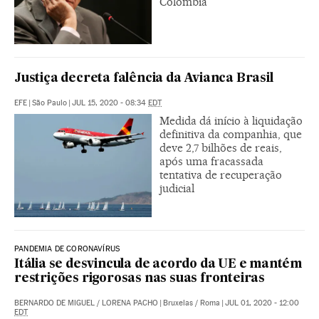
Colômbia
Justiça decreta falência da Avianca Brasil
EFE
|
São Paulo
|
JUL 15, 2020 - 08:34
EDT
Medida dá início à liquidação
definitiva da companhia, que
deve 2,7 bilhões de reais,
após uma fracassada
tentativa de recuperação
judicial
PANDEMIA DE CORONAVÍRUS
Itália se desvincula de acordo da UE e mantém
restrições rigorosas nas suas fronteiras
BERNARDO DE MIGUEL
/
LORENA PACHO
|
Bruxelas / Roma
|
JUL 01, 2020 - 12:00
EDT