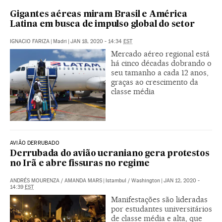
Gigantes aéreas miram Brasil e América
Latina em busca de impulso global do setor
IGNACIO FARIZA
|
Madri
|
JAN 18, 2020 - 14:34
EST
Mercado aéreo regional está
há cinco décadas dobrando o
seu tamanho a cada 12 anos,
graças ao crescimento da
classe média
AVIÃO DERRUBADO
Derrubada do avião ucraniano gera protestos
no Irã e abre fissuras no regime
ANDRÉS MOURENZA
/
AMANDA MARS
|
Istambul / Washington
|
JAN 12, 2020 -
14:39
EST
Manifestações são lideradas
por estudantes universitários
de classe média e alta, que