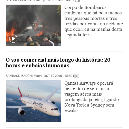
BEATRIZ JUCÁ
|
São Paulo
|
OCT 21, 2019 - 08:53
EDT
Corpo de Bombeiros
confirma que há pelo menos
três pessoas mortas e três
feridas por conta do acidente
que ocorreu na manhã desta
segunda-feira
O voo comercial mais longo da história: 20
horas e cobaias humanas
SANTIAGO BARÓN
|
Madri
|
OCT 17, 2019 - 18:59
EDT
Qantas Airways operará
neste fim de semana a
viagem aérea mais
prolongada já feita, ligando
Nova York a Sydney sem
escalas