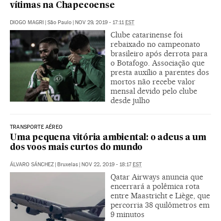
vítimas na Chapecoense
DIOGO MAGRI
|
São Paulo
|
NOV 29, 2019 - 17:11
EST
Clube catarinense foi
rebaixado no campeonato
brasileiro após derrota para
o Botafogo. Associação que
presta auxílio a parentes dos
mortos não recebe valor
mensal devido pelo clube
desde julho
TRANSPORTE AÉREO
Uma pequena vitória ambiental: o adeus a um
dos voos mais curtos do mundo
ÁLVARO SÁNCHEZ
|
Bruxelas
|
NOV 22, 2019 - 18:17
EST
Qatar Airways anuncia que
encerrará a polêmica rota
entre Maastricht e Liège, que
percorria 38 quilômetros em
9 minutos