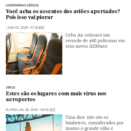
COMPANHIAS AÉREAS
Você acha os assentos dos aviões apertados?
Pois isso vai piorar
|
AUG 02, 2019 - 07:18
EDT
Cebu Air colocará um
recorde de 460 poltronas em
seus novos A330neo
VÍRUS
Estes são os lugares com mais vírus nos
aeroportos
EL PAÍS
|
JUL 26, 2019 - 06:50
EDT
Uma dica: não são os
banheiros, considerados por
muitos o grande vilão e