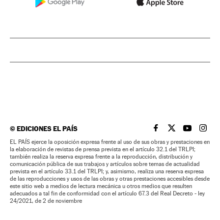
©
EDICIONES EL PAÍS
EL PAÍS BRASIL EN
EL PAÍS BRASI
EL PAÍS B
EL PA
EL PAÍS ejerce la oposición expresa frente al uso de sus obras y prestaciones en
la elaboración de revistas de prensa prevista en el artículo 32.1 del TRLPI;
también realiza la reserva expresa frente a la reproducción, distribución y
comunicación pública de sus trabajos y artículos sobre temas de actualidad
prevista en el artículo 33.1 del TRLPI; y, asimismo, realiza una reserva expresa
de las reproducciones y usos de las obras y otras prestaciones accesibles desde
este sitio web a medios de lectura mecánica u otros medios que resulten
adecuados a tal fin de conformidad con el artículo 67.3 del Real Decreto - ley
24/2021, de 2 de noviembre