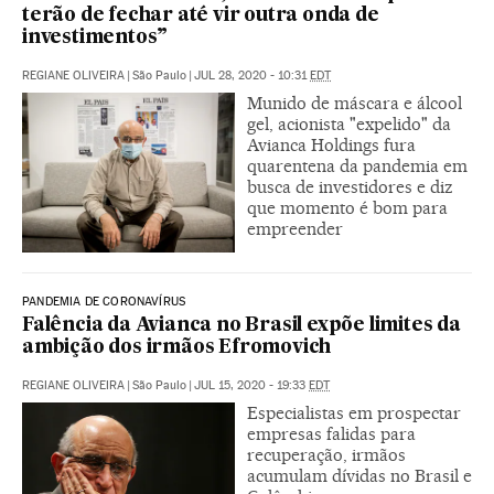
terão de fechar até vir outra onda de
investimentos”
REGIANE OLIVEIRA
|
São Paulo
|
JUL 28, 2020 - 10:31
EDT
Munido de máscara e álcool
gel, acionista "expelido" da
Avianca Holdings fura
quarentena da pandemia em
busca de investidores e diz
que momento é bom para
empreender
PANDEMIA DE CORONAVÍRUS
Falência da Avianca no Brasil expõe limites da
ambição dos irmãos Efromovich
REGIANE OLIVEIRA
|
São Paulo
|
JUL 15, 2020 - 19:33
EDT
Especialistas em prospectar
empresas falidas para
recuperação, irmãos
acumulam dívidas no Brasil e