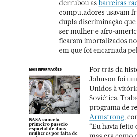
derrubou as
barreiras rac
computadores usavam fra
dupla discriminação que
ser mulher e afro-americ
ficaram imortalizados no
em que foi encarnada pela
Por trás da his
MAIS INFORMAÇÕES
Johnson foi um
Unidos à vitóri
Soviética. Trab
programa de r
Armstrong
, c
NASA cancela
“Eu havia feito
primeiro passeio
espacial de duas
mulheres por falta de
mas era como d