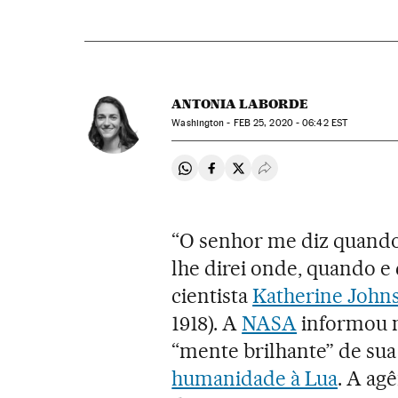
ANTONIA LABORDE
Washington -
FEB
25, 2020 - 06:42
EST
Compartir en Whatsapp
Compartir en Facebook
Compartir en Twitter
Desplegar Redes Soci
“O senhor me diz quando 
lhe direi onde, quando e
cientista
Katherine John
1918). A
NASA
informou n
“mente brilhante” de su
humanidade à Lua
. A ag