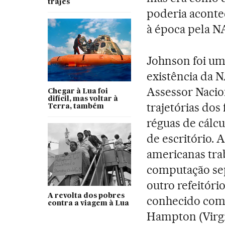
trajes
poderia aconte
à época pela N
Johnson foi um
existência da 
Assessor Nacio
Chegar à Lua foi
difícil, mas voltar à
trajetórias dos 
Terra, também
réguas de cálcu
de escritório. A
americanas tra
computação se
outro refeitóri
A revolta dos pobres
conhecido como
contra a viagem à Lua
Hampton (Virgín