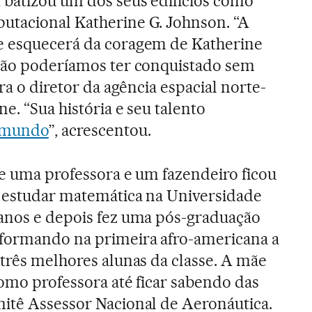
 batizou um dos seus edifícios como
utacional Katherine G. Johnson. “A
e esquecerá da coragem de Katherine
 não poderíamos ter conquistado sem
ira o diretor da agência espacial norte-
e. “Sua história e seu talento
o mundo
”, acrescentou.
de uma professora e um fazendeiro ficou
i estudar matemática na Universidade
 anos e depois fez uma pós-graduação
sformando na primeira afro-americana a
 três melhores alunas da classe. A mãe
como professora até ficar sabendo das
itê Assessor Nacional de Aeronáutica.