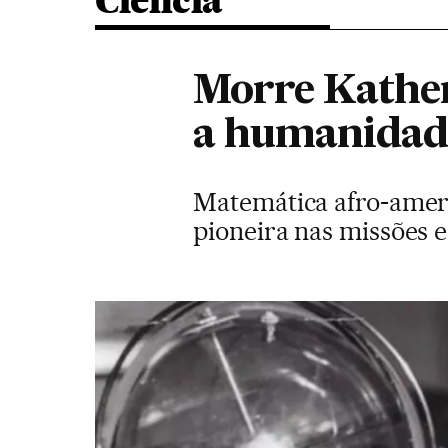
Ciência
Morre Kather
a humanidade
Matemática afro-americ
pioneira nas missões 