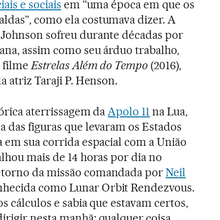
iais e sociais
em “uma época em que os
ldas”, como ela costumava dizer. A
 Johnson sofreu durante décadas por
ana, assim como seu árduo trabalho,
 filme
Estrelas Além do Tempo
(2016),
 atriz Taraji P. Henson.
tórica aterrissagem da
Apolo 11
na Lua,
a das figuras que levaram os Estados
a em sua corrida espacial com a União
alhou mais de 14 horas por dia no
etorno da missão comandada por
Neil
onhecida como Lunar Orbit Rendezvous.
 os cálculos e sabia que estavam certos,
irigir nesta manhã; qualquer coisa