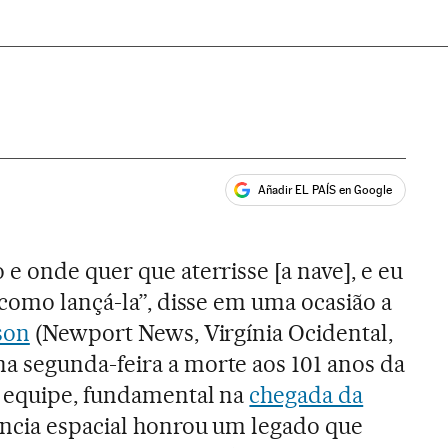
Añadir EL PAÍS en Google
ales
e onde quer que aterrisse [a nave], e eu
 como lançá-la”, disse em uma ocasião a
son
(Newport News, Virgínia Ocidental,
a segunda-feira a morte aos 101 anos da
a equipe, fundamental na
chegada da
ência espacial honrou um legado que