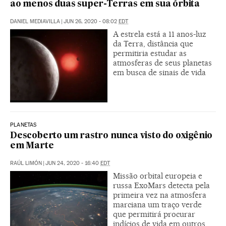
ao menos duas super-Terras em sua órbita
DANIEL MEDIAVILLA
|
JUN 26, 2020 - 08:02
EDT
A estrela está a 11 anos-luz
da Terra, distância que
permitiria estudar as
atmosferas de seus planetas
em busca de sinais de vida
PLANETAS
Descoberto um rastro nunca visto do oxigênio
em Marte
RAÚL LIMÓN
|
JUN 24, 2020 - 16:40
EDT
Missão orbital europeia e
russa ExoMars detecta pela
primeira vez na atmosfera
marciana um traço verde
que permitirá procurar
indícios de vida em outros