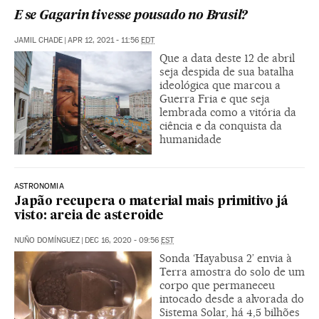
E se Gagarin tivesse pousado no Brasil?
JAMIL CHADE
|
APR 12, 2021 - 11:56
EDT
Que a data deste 12 de abril
seja despida de sua batalha
ideológica que marcou a
Guerra Fria e que seja
lembrada como a vitória da
ciência e da conquista da
humanidade
ASTRONOMIA
Japão recupera o material mais primitivo já
visto: areia de asteroide
NUÑO DOMÍNGUEZ
|
DEC 16, 2020 - 09:56
EST
Sonda ‘Hayabusa 2’ envia à
Terra amostra do solo de um
corpo que permaneceu
intocado desde a alvorada do
Sistema Solar, há 4,5 bilhões