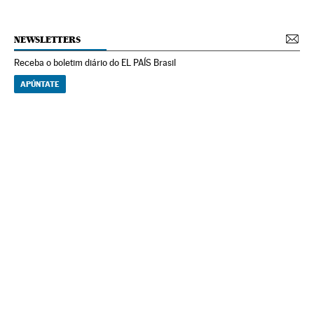
NEWSLETTERS
Receba o boletim diário do EL PAÍS Brasil
APÚNTATE
NEWSLETTERS
Boletín de América
Cada semana en tu cuenta de correo una selección de las noticias,
reportajes y análisis de los periodistas de EL PAÍS con los acontecimientos
más relevantes del continente.
Arquivo