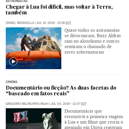
ASTRONAUTAS
Chegar à Lua foi difícil, mas voltar à Terra,
também
DANIEL MEDIAVILLA
|
JUL 15, 2019 - 13:38
EDT
Quase todos os astronautas
se divorciaram, Buzz Aldrin
caiu no alcoolismo e outros
sentiram o chamado de
seres sobrenaturais
CINEMA
Documentário ou ficção? As duas facetas do
“baseado em fatos reais”
GREGORIO BELINCHÓN
|
Madri
|
JUL 04, 2019 - 12:07
EDT
Documentário que
reconstrói a primeira viagem
à Lua e um filme que recria o
atentado em Utoya reavivam