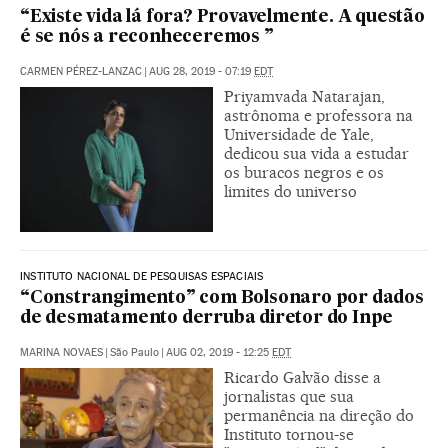
“Existe vida lá fora? Provavelmente. A questão
é se nós a reconheceremos ”
CARMEN PÉREZ-LANZAC
|
AUG 28, 2019 - 07:19
EDT
Priyamvada Natarajan,
astrônoma e professora na
Universidade de Yale,
dedicou sua vida a estudar
os buracos negros e os
limites do universo
INSTITUTO NACIONAL DE PESQUISAS ESPACIAIS
“Constrangimento” com Bolsonaro por dados
de desmatamento derruba diretor do Inpe
MARINA NOVAES
|
São Paulo
|
AUG 02, 2019 - 12:25
EDT
Ricardo Galvão disse a
jornalistas que sua
permanência na direção do
Instituto tornou-se