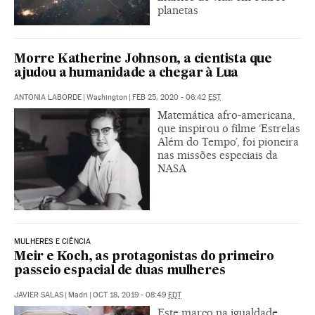
planetas
Morre Katherine Johnson, a cientista que
ajudou a humanidade a chegar à Lua
ANTONIA LABORDE
|
Washington
|
FEB 25, 2020 - 06:42
EST
Matemática afro-americana,
que inspirou o filme ‘Estrelas
Além do Tempo’, foi pioneira
nas missões especiais da
NASA
MULHERES E CIÊNCIA
Meir e Koch, as protagonistas do primeiro
passeio espacial de duas mulheres
JAVIER SALAS
|
Madri
|
OCT 18, 2019 - 08:49
EDT
Este marco na igualdade