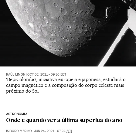
RAÚL LIMÓN
|
OCT 02, 2021 - 09:20
EDT
‘BepiColombo’, iniciativa europeia e japonesa, estudará o
campo magnético e a composição do corpo celeste mais
próximo do Sol
ASTRONOMIA
Onde e quando ver a última superlua do ano
ISIDORO MERINO
|
JUN 24, 2021 - 07:24
EDT