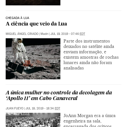
CHEGADA À LUA
A ciência que veio da Lua
MIGUEL ÁNGEL CRIADO
|
Madri
|
JUL 19, 2019 - 07:46
EDT
Parte dos instrumentos
deixados no satélite ainda
enviam informação, e
existem amostras de rochas
lunares ainda não foram
analisadas
A única mulher no controle da decolagem da
‘Apollo 11’ em Cabo Canaveral
JUAN FUEYO
|
JUL 18, 2019 - 18:34
EDT
JoAnn Morgan era a única
engenheira na sala,
encarregada dos críticos