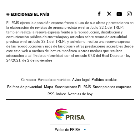
©
EDICIONES EL PAÍS
EL PAÍS BRASIL EN
EL PAÍS BRASI
EL PAÍS B
EL PA
EL PAÍS ejerce la oposición expresa frente al uso de sus obras y prestaciones en
la elaboración de revistas de prensa prevista en el artículo 32.1 del TRLPI;
también realiza la reserva expresa frente a la reproducción, distribución y
comunicación pública de sus trabajos y artículos sobre temas de actualidad
prevista en el artículo 33.1 del TRLPI; y, asimismo, realiza una reserva expresa
de las reproducciones y usos de las obras y otras prestaciones accesibles desde
este sitio web a medios de lectura mecánica u otros medios que resulten
adecuados a tal fin de conformidad con el artículo 67.3 del Real Decreto - ley
24/2021, de 2 de noviembre
Contacto
Venta de contenidos
Aviso legal
Política cookies
Política de privacidad
Mapa
Suscripciones EL PAÍS
Suscripciones empresas
RSS
Índice
Noticias de hoy
Webs de PRISA