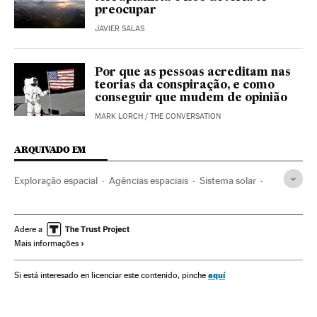
preocupar
JAVIER SALAS
Por que as pessoas acreditam nas
teorias da conspiração, e como
conseguir que mudem de opinião
MARK LORCH
/
THE CONVERSATION
ARQUIVADO EM
Exploração espacial
Agências espaciais
Sistema solar
Brasil
Universo
Astronáutica
América do Sul
América Latina
Astronomia
História
Neil Armstrong
Adere a
Mais informações
Internet
América
Ciência
50º aniversário chegada à Lua
Fake news
Apolo 11
aquí
Si está interesado en licenciar este contenido, pinche
A Lua
Satélites
Programa Apollo
NASA
Astros