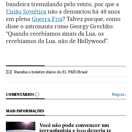
bandeira tremulando pelo vento, por que a
União Soviética
não a denunciou há 49 anos
em plena
Guerra Fria
? Talvez porque, como
disse o astronauta russo Georgy Grechko:
“Quando recebíamos sinais da Lua, os
recebíamos da Lua, não de Hollywood”.
Receba o boletim diário do EL PAÍS Brasil
COMENTÁRIOS
Regras
›
COMENTÁRIOS
MAIS INFORMAÇÕES
Você não pode convencer um
terraplanista e isso deveria te