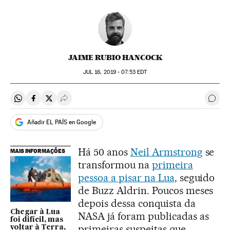
JAIME RUBIO HANCOCK
JUL
16, 2019 - 07:53
EDT
Compartir en Whatsapp
Compartir en Facebook
Compartir en Twitter
Desplegar Redes Sociales
Come
Añadir EL PAÍS en Google
Há 50 anos
Neil Armstrong
se
MAIS INFORMAÇÕES
transformou na
primeira
pessoa a pisar na Lua
, seguido
de Buzz Aldrin. Poucos meses
depois dessa conquista da
Chegar à Lua
NASA já foram publicadas as
foi difícil, mas
primeiras suspeitas que
voltar à Terra,