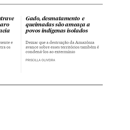
ntrave
Gado, desmatamento e
naro
queimadas são ameaça a
acia
povos indígenas isolados
iente e
Deixar que a destruição da Amazônia
tra os
avance sobre esses territórios também é
condená-los ao extermínio
PRISCILLA OLIVEIRA