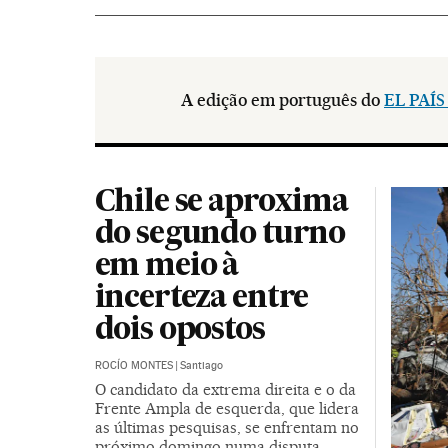
A edição em português do
EL PAÍS 
Chile se aproxima
do segundo turno
em meio à
incerteza entre
dois opostos
ROCÍO MONTES
|
Santiago
O candidato da extrema direita e o da
Frente Ampla de esquerda, que lidera
as últimas pesquisas, se enfrentam no
próximo domingo numa disputa