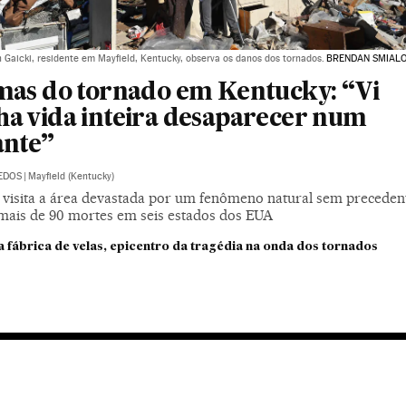
 Gaicki, residente em Mayfield, Kentucky, observa os danos dos tornados.
BRENDAN SMIALO
mas do tornado em Kentucky: “Vi
a vida inteira desaparecer num
ante”
DEDOS
|
Mayfield (Kentucky)
 visita a área devastada por um fenômeno natural sem preceden
mais de 90 mortes em seis estados dos EUA
 fábrica de velas, epicentro da tragédia na onda dos tornados