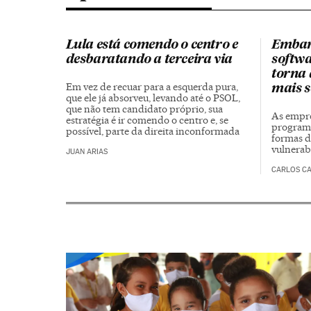
Lula está comendo o centro e
Embar
desbaratando a terceira via
softwa
torna 
Em vez de recuar para a esquerda pura,
mais 
que ele já absorveu, levando até o PSOL,
que não tem candidato próprio, sua
As empre
estratégia é ir comendo o centro e, se
programa
possível, parte da direita inconformada
formas d
vulnerab
JUAN ARIAS
CARLOS C