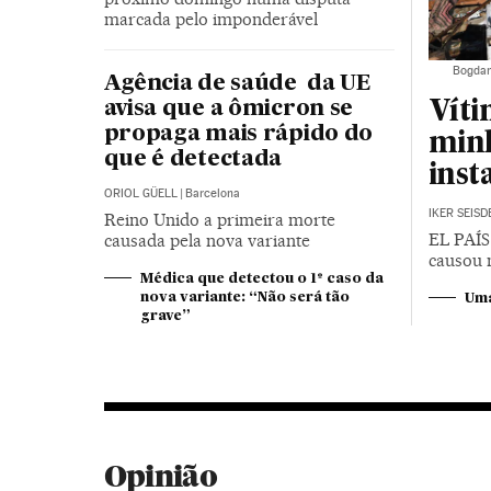
marcada pelo imponderável
Bogdan
Agência de saúde da UE
avisa que a ômicron se
Víti
propaga mais rápido do
minh
que é detectada
inst
ORIOL GÜELL
|
Barcelona
IKER SEIS
Reino Unido a primeira morte
EL PAÍS
causada pela nova variante
causou 
Médica que detectou o 1º caso da
nova variante: “Não será tão
Uma
grave”
Opinião