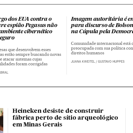
go dos EUA contra o
Imagem autoritária é e
re espião Pegasus não
para discurso de Bolso
ambiente cibernético
na Cúpula pela Democr
seguro
Comunidade internacional está c
preocupada com sua política con
sas que desenvolvem esses
direitos humanos
s estão sempre buscando novas
e atacar sistemas cujas
JUANA KWEITEL
/
GUSTAVO HUPPES
ilidades foram corrigidas
ABRAL
Heineken desiste de construir
fábrica perto de sítio arqueológico
em Minas Gerais