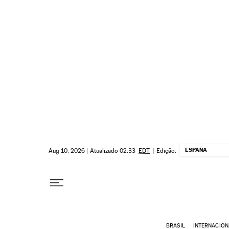
Pular para o conteúdo
ESPAÑA
Aug 10, 2026
|
Atualizado 02:33
EDT
|
Edição:
BRASIL
INTERNACION