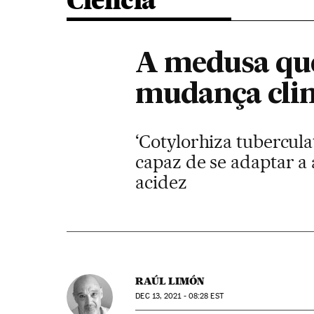
Ciência
A medusa que
mudança cli
‘Cotylorhiza tubercul
capaz de se adaptar a
acidez
RAÚL LIMÓN
DEC
13, 2021 - 08:28
EST