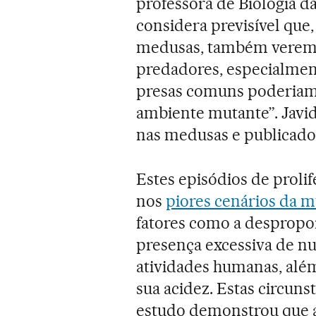
professora de Biologia d
considera previsível qu
medusas, também verem
predadores, especialmen
presas comuns poderiam 
ambiente mutante”. Javi
nas medusas e publicado 
Estes episódios de proli
nos
piores cenários da m
fatores como a despropor
presença excessiva de nu
atividades humanas, alé
sua acidez. Estas circuns
estudo demonstrou que 