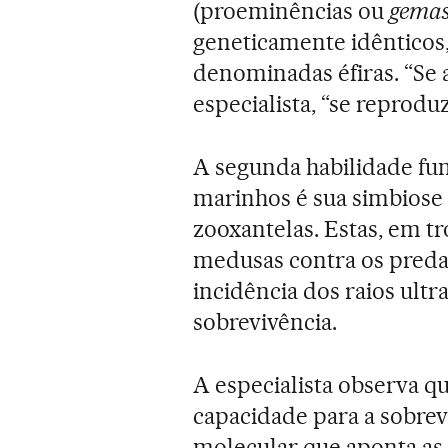
(proeminências ou
gema
geneticamente idênticos
denominadas éfiras. “Se 
especialista, “se reprod
A segunda habilidade fu
marinhos é sua simbios
zooxantelas. Estas, em t
medusas contra os preda
incidência dos raios ultr
sobrevivência.
A especialista observa q
capacidade para a sobrev
molecular que aponta as