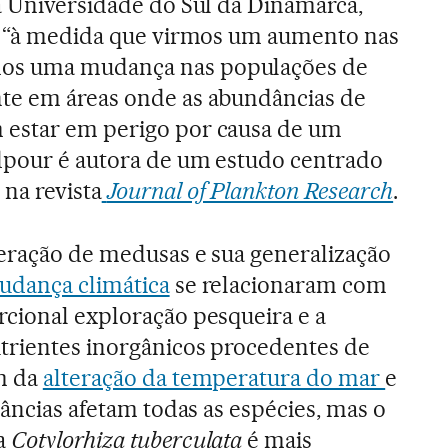
a Universidade do Sul da Dinamarca,
e, “à medida que virmos um aumento nas
os uma mudança nas populações de
te em áreas onde as abundâncias de
estar em perigo por causa de um
dpour é autora de um estudo centrado
na revista
Journal of Plankton Research
.
feração de medusas e sua generalização
udança climática
se relacionaram com
cional exploração pesqueira e a
trientes inorgânicos procedentes de
m da
alteração da temperatura do mar
e
tâncias afetam todas as espécies, mas o
a
Cotylorhiza tuberculata
é mais