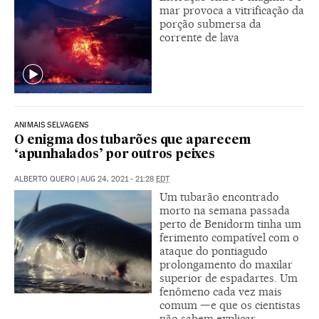
mar provoca a vitrificação da
porção submersa da
corrente de lava
ANIMAIS SELVAGENS
O enigma dos tubarões que aparecem
‘apunhalados’ por outros peixes
ALBERTO QUERO
|
AUG 24, 2021 - 21:28
EDT
Um tubarão encontrado
morto na semana passada
perto de Benidorm tinha um
ferimento compatível com o
ataque do pontiagudo
prolongamento do maxilar
superior de espadartes. Um
fenômeno cada vez mais
comum —e que os cientistas
não sabem explicar