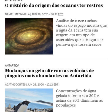
ASTRONOMIA
O mistério da origem dos oceanos terrestres
DANIEL MEDIAVILLA
|
AUG 28, 2020 - 10:11
EDT
Análise de treze rochas
vindas do espaço mostra que
a água da Terra tem sua
origem em um tipo de
asteroides que até agora se
pensava que fossem secos
ANTÁRTIDA
Mudanças no gelo alteram as colônias de
pinguins mais abundantes na Antártida
AGATHE CORTES
|
JUN 26, 2020 - 15:12
EDT
Concentrações de água
gelada inferiores a 30% e
acima de 80% diminuem as
populações