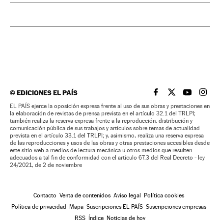
©
EDICIONES EL PAÍS
EL PAÍS BRASIL EN
EL PAÍS BRASI
EL PAÍS B
EL PA
EL PAÍS ejerce la oposición expresa frente al uso de sus obras y prestaciones en
la elaboración de revistas de prensa prevista en el artículo 32.1 del TRLPI;
también realiza la reserva expresa frente a la reproducción, distribución y
comunicación pública de sus trabajos y artículos sobre temas de actualidad
prevista en el artículo 33.1 del TRLPI; y, asimismo, realiza una reserva expresa
de las reproducciones y usos de las obras y otras prestaciones accesibles desde
este sitio web a medios de lectura mecánica u otros medios que resulten
adecuados a tal fin de conformidad con el artículo 67.3 del Real Decreto - ley
24/2021, de 2 de noviembre
Contacto
Venta de contenidos
Aviso legal
Política cookies
Política de privacidad
Mapa
Suscripciones EL PAÍS
Suscripciones empresas
RSS
Índice
Noticias de hoy