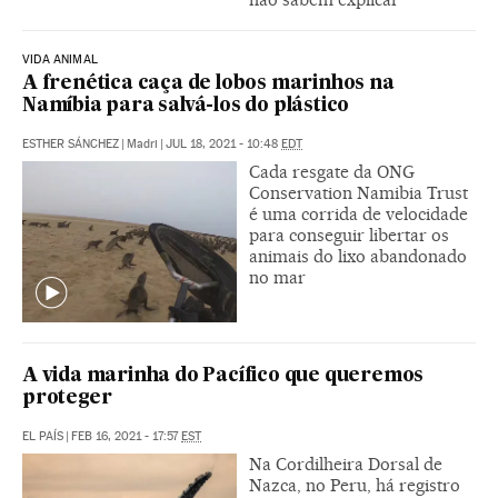
VIDA ANIMAL
A frenética caça de lobos marinhos na
Namíbia para salvá-los do plástico
ESTHER SÁNCHEZ
|
Madri
|
JUL 18, 2021 - 10:48
EDT
Cada resgate da ONG
Conservation Namibia Trust
é uma corrida de velocidade
para conseguir libertar os
animais do lixo abandonado
no mar
A vida marinha do Pacífico que queremos
proteger
EL PAÍS
|
FEB 16, 2021 - 17:57
EST
Na Cordilheira Dorsal de
Nazca, no Peru, há registro