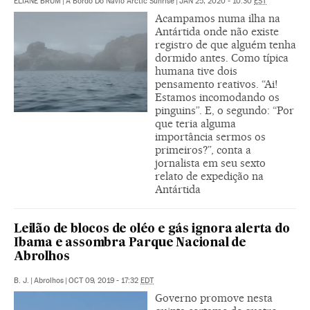
ELIANE BRUM
|
A Bordo Do Navio Arctic Sunrise
|
JAN 25, 2020 - 10:30
EST
Acampamos numa ilha na
Antártida onde não existe
registro de que alguém tenha
dormido antes. Como típica
humana tive dois
pensamento reativos. “Ai!
Estamos incomodando os
pinguins”. E, o segundo: “Por
que teria alguma
importância sermos os
primeiros?”, conta a
jornalista em seu sexto
relato de expedição na
Antártida
Leilão de blocos de oléo e gás ignora alerta do
Ibama e assombra Parque Nacional de
Abrolhos
B. J.
|
Abrolhos
|
OCT 09, 2019 - 17:32
EDT
Governo promove nesta