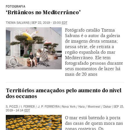
FOTOGRAFIA
‘Britânicos no Mediterrâneo’
TXEMA SALVANS
|
SEP 22, 2019 - 15:00
EDT
Fotógrafo catalão Txema
Salvans é o autor da galeria
de imagens desta semana;
nessa série, ele retrata a
região espanhola do mar
Mediterrâneo. Ele tem
fotografado pessoas durante
seus momentos de lazer há
mais de 20 anos
Territórios ameaçados pelo aumento do nível
dos oceanos
S. POZZI
/
I. FERRER
/
J. P. FERREYRA
|
Nova York / Haia / Montreal / Dakar
|
SEP 15,
2019 - 14:14
EDT
O mar está batendo à porta
das casas de quem mora nas
zonas costeiras. Os