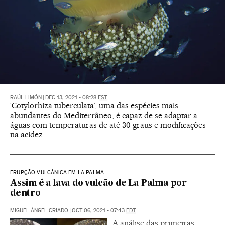
RAÚL LIMÓN
|
DEC 13, 2021 - 08:28
EST
‘Cotylorhiza tuberculata’, uma das espécies mais
abundantes do Mediterrâneo, é capaz de se adaptar a
águas com temperaturas de até 30 graus e modificações
na acidez
ERUPÇÃO VULCÂNICA EM LA PALMA
Assim é a lava do vulcão de La Palma por
dentro
MIGUEL ÁNGEL CRIADO
|
OCT 06, 2021 - 07:43
EDT
A análise das primeiras